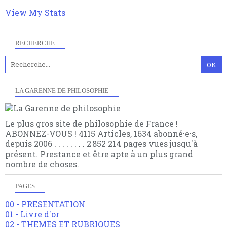
multiples facteurs et échelles. Ce site contient des
View My Stats
articles pour être apte à un plus grand nombre de
choses.
RECHERCHE
LA GARENNE DE PHILOSOPHIE
Le plus gros site de philosophie de France !
ABONNEZ-VOUS ! 4115 Articles, 1634 abonné·e·s,
depuis 2006 . . . . . . . . 2 852 214 pages vues jusqu'à
présent. Prestance et être apte à un plus grand
nombre de choses.
PAGES
00 - PRESENTATION
01 - Livre d'or
02 - THEMES ET RUBRIQUES