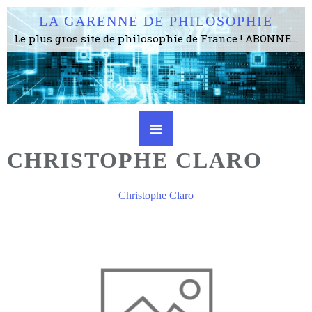
LA GARENNE DE PHILOSOPHIE
Le plus gros site de philosophie de France ! ABONNEZ-VOUS ! 4115 Articles, 1634 abonné·e·s, depuis 2006 . . . . . . . . 2 852 214 pages vues jusqu'à présent. Prestance et être apte à un plus grand nombre de choses.
CHRISTOPHE CLARO
Christophe Claro