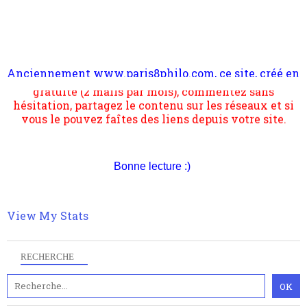
Anciennement www.paris8philo.com, ce site, créé en
Pour nous soutenir abonnez-vous à la newsletter
2006 lors du mouvement anti-CPE, a rendu compte de
gratuite (2 mails par mois), commentez sans
l'actualité et de l'expérimentation à Paris 8. Il
hésitation, partagez le contenu sur les réseaux et si
s'occupe plus largement de rendre compte d'une
vous le pouvez faîtes des liens depuis votre site.
transformation dans les paradigmes philosophiques
suivant la pensée du Dehors ou du Surpli, omme la
nomme les métaphysiciens classique. Nous avons
quant à nous déjà basculé d'emblée dans la modernité
quantique, résolvant la plupart des impasses
Bonne lecture :)
philosophique du WWe siècle. Cette pensée hors
contrat est la marque d'une complexité, riche de
multiples facteurs et échelles. Ce site contient des
View My Stats
articles pour être apte à un plus grand nombre de
choses.
RECHERCHE