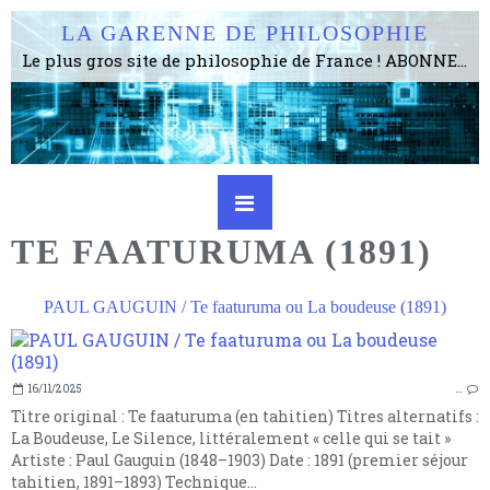
LA GARENNE DE PHILOSOPHIE
Le plus gros site de philosophie de France ! ABONNEZ-VOUS ! 4115 Articles, 1634 abonné·e·s, depuis 2006 . . . . . . . . 2 852 214 pages vues jusqu'à présent. Prestance et être apte à un plus grand nombre de choses.
TE FAATURUMA (1891)
PAUL GAUGUIN / Te faaturuma ou La boudeuse (1891)
16/11/2025
…
Titre original : Te faaturuma (en tahitien) Titres alternatifs :
La Boudeuse, Le Silence, littéralement « celle qui se tait »
Artiste : Paul Gauguin (1848–1903) Date : 1891 (premier séjour
tahitien, 1891–1893) Technique...