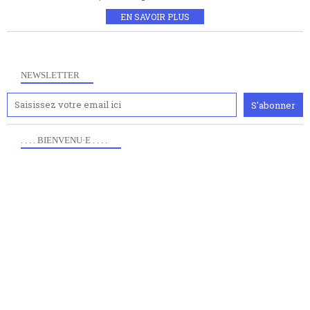
EN SAVOIR PLUS
NEWSLETTER
. . . . BIENVENU·E . . . .