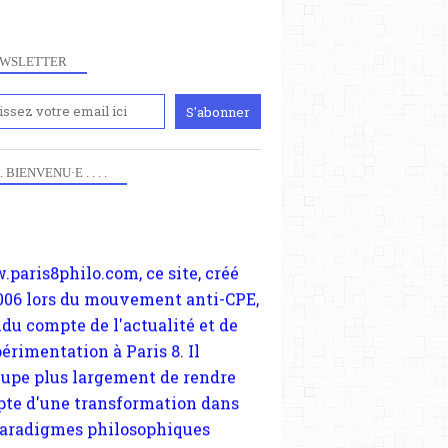
WSLETTER
iennement
paris8philo.com, ce site, créé
 . . BIENVENU·E . . . .
006 lors du mouvement anti-CPE,
ndu compte de l'actualité et de
périmentation à Paris 8. Il
cupe plus largement de rendre
te d'une transformation dans
paradigmes philosophiques
ant la pensée du Dehors ou du
li, omme la nomme les
physiciens classique. Nous
s quant à nous déjà basculé