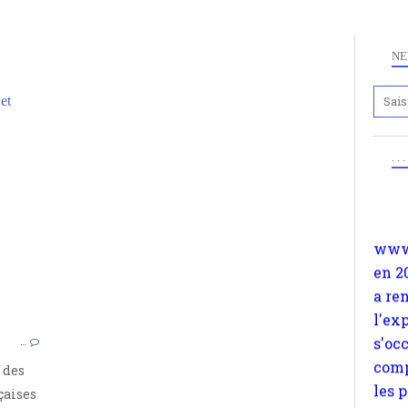
NE
et
Anc
www.
. .
ANTARCTIQUE
en 2
TAAF
a re
TERRES AUSTRALES ET ANTARCTIQUES FRANÇAISES
l'ex
GÉOPOLITIQUE
s'oc
AGENCE
comp
les 
suiv
Surp
…
méta
 des
avon
çaises