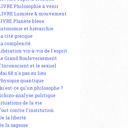
 LIVRE Philosophie à venir
 LIVRE Lumière & mouvement
 LIVRE Planète bleue
 Autonomie et hiérarchie
La cité grecque
 La complexité
Libération vis-à-vis de l'esprit
 Le Grand Bouleversement
L'Inconscient et le sexuel
Mai 68 n'a pas eu lieu
 Physique quantique
 Qu'est-ce qu'un philosophe ?
 Schizo-analyse politique
Situations de la vie
Tout contre l'institution
De la liberté
De la sagesse