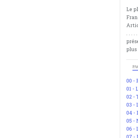
Le p
Fran
Arti
. . .
prés
plus
PA
00 -
01 - 
02 -
03 -
04 -
05 -
06 -
07 -