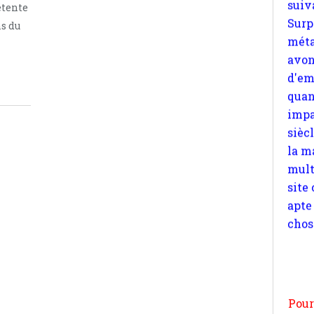
d'em
étente
quan
s du
impa
sièc
la m
mult
site
apte
chos
Pour
n
moi
par
et 