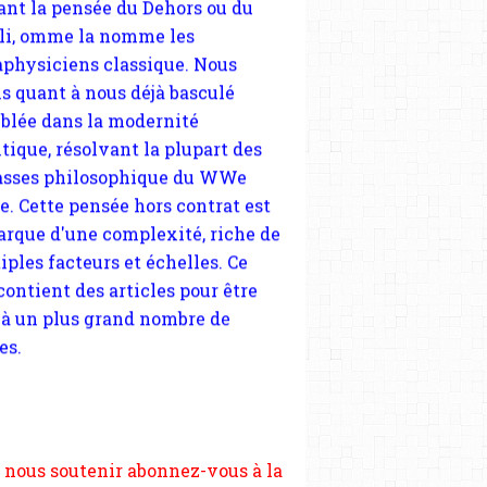
blée dans la modernité
tique, résolvant la plupart des
sses philosophique du WWe
le. Cette pensée hors contrat est
arque d'une complexité, riche de
iples facteurs et échelles. Ce
 contient des articles pour être
 à un plus grand nombre de
es.
 nous soutenir abonnez-vous à la
ewsletter gratuite (2 mails par
s), commentez sans hésitation,
tagez le contenu sur les réseaux
si vous le pouvez faîtes des liens