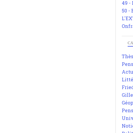
49 -
50 -
L'EX
Onfr
CA
Thè
Pens
Actu
Litt
Frie
Gill
Géop
Pens
Univ
Noti