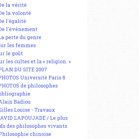
De la vérité
 De la volonté
De l'égalité
 De l'événement
 La perte du genre
 Sur les femmes
ur le goût
ur les cultes et la « religion. »
 PLAN DU SITE 2007
 PHOTOS Université Paris 8
 PHOTOS de philosophes
Bibliographie
 Alain Badiou
 Gilles Louise - Travaux
DAVID LAPOUJADE / Le plus
ds des philosophes vivants
 Philosophie chinoise