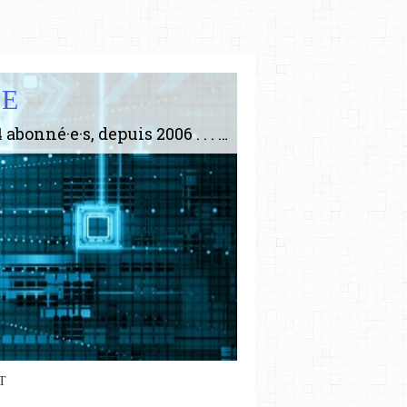
IE
Le plus gros site de philosophie de France ! ABONNEZ-VOUS ! 4115 Articles, 1634 abonné·e·s, depuis 2006 . . . . . . . . 2 852 214 pages vues jusqu'à présent. Prestance et être apte à un plus grand nombre de choses.
T