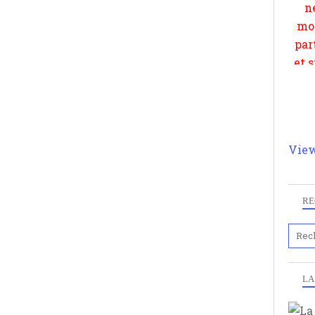
View
RE
LA