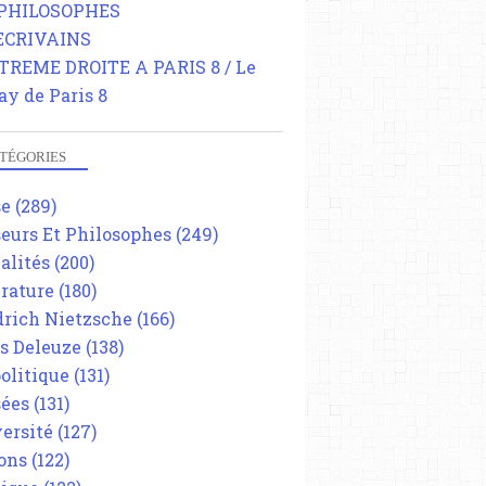
 PHILOSOPHES
 ECRIVAINS
TREME DROITE A PARIS 8 / Le
ay de Paris 8
TÉGORIES
se
(289)
eurs Et Philosophes
(249)
alités
(200)
érature
(180)
drich Nietzsche
(166)
es Deleuze
(138)
olitique
(131)
ées
(131)
ersité
(127)
ons
(122)