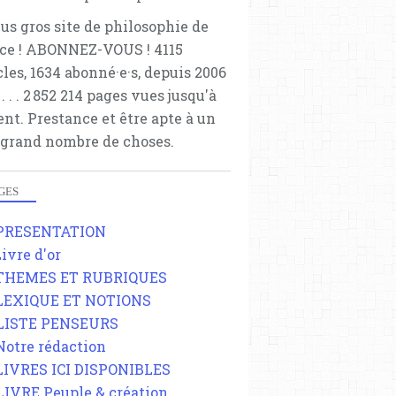
lus gros site de philosophie de
ce ! ABONNEZ-VOUS ! 4115
cles, 1634 abonné·e·s, depuis 2006
 . . . . . 2 852 214 pages vues jusqu'à
ent. Prestance et être apte à un
 grand nombre de choses.
GES
 PRESENTATION
Livre d'or
 THEMES ET RUBRIQUES
 LEXIQUE ET NOTIONS
 LISTE PENSEURS
 Notre rédaction
 LIVRES ICI DISPONIBLES
 LIVRE Peuple & création