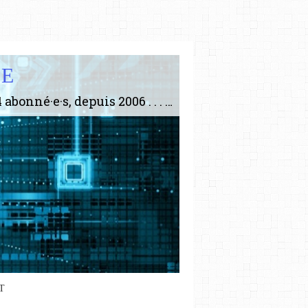
IE
Le plus gros site de philosophie de France ! ABONNEZ-VOUS ! 4115 Articles, 1634 abonné·e·s, depuis 2006 . . . . . . . . 2 852 214 pages vues jusqu'à présent. Prestance et être apte à un plus grand nombre de choses.
T