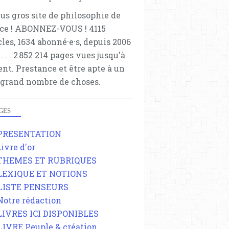
lus gros site de philosophie de
ce ! ABONNEZ-VOUS ! 4115
cles, 1634 abonné·e·s, depuis 2006
 . . . . . 2 852 214 pages vues jusqu'à
ent. Prestance et être apte à un
 grand nombre de choses.
GES
 PRESENTATION
Livre d'or
 THEMES ET RUBRIQUES
 LEXIQUE ET NOTIONS
 LISTE PENSEURS
 Notre rédaction
 LIVRES ICI DISPONIBLES
 LIVRE Peuple & création