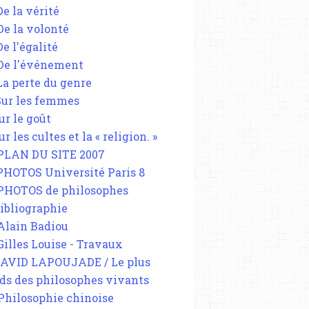
De la vérité
 De la volonté
De l'égalité
 De l'événement
 La perte du genre
 Sur les femmes
ur le goût
ur les cultes et la « religion. »
 PLAN DU SITE 2007
 PHOTOS Université Paris 8
 PHOTOS de philosophes
Bibliographie
 Alain Badiou
 Gilles Louise - Travaux
DAVID LAPOUJADE / Le plus
ds des philosophes vivants
 Philosophie chinoise