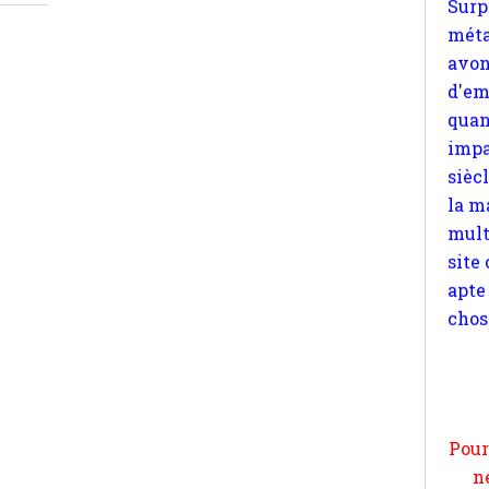
impa
sièc
la m
mult
site
apte
chos
Pour
n
moi
par
et 