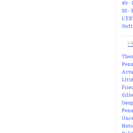
49 -
50 -
L'EX
Onfr
CA
Thè
Pens
Actu
Litt
Frie
Gill
Géop
Pens
Univ
Noti