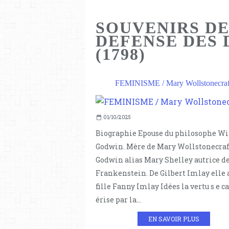
SOUVENIRS DE
DEFENSE DES 
(1798)
FEMINISME / Mary Wollstonecraf
01/10/2025
Biographie Epouse du philosophe W
Godwin. Mère de Mary Wollstonecraf
Godwin alias Mary Shelley autrice d
Frankenstein. De Gilbert Imlay elle 
fille Fanny Imlay Idées la vertu s e c
érise par la...
EN SAVOIR PLUS