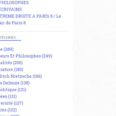
 PHILOSOPHES
 ECRIVAINS
TREME DROITE A PARIS 8 / Le
ay de Paris 8
TÉGORIES
se
(289)
eurs Et Philosophes
(249)
alités
(200)
érature
(180)
drich Nietzsche
(166)
es Deleuze
(138)
olitique
(131)
ées
(131)
ersité
(127)
ons
(122)