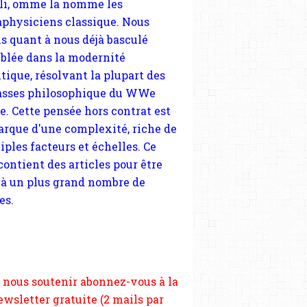
sses philosophique du WWe
le. Cette pensée hors contrat est
arque d'une complexité, riche de
iples facteurs et échelles. Ce
 contient des articles pour être
 à un plus grand nombre de
es.
 nous soutenir abonnez-vous à la
ewsletter gratuite (2 mails par
s), commentez sans hésitation,
tagez le contenu sur les réseaux
si vous le pouvez faîtes des liens
depuis votre site.