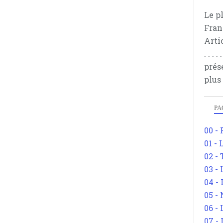
Le p
Fran
Arti
. . .
prés
plus
PA
00 -
01 - 
02 -
03 -
04 -
05 -
06 -
07 -