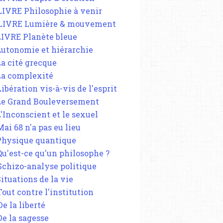
 LIVRE Philosophie à venir
 LIVRE Lumière & mouvement
 LIVRE Planète bleue
 Autonomie et hiérarchie
La cité grecque
 La complexité
Libération vis-à-vis de l'esprit
 Le Grand Bouleversement
L'Inconscient et le sexuel
Mai 68 n'a pas eu lieu
 Physique quantique
 Qu'est-ce qu'un philosophe ?
 Schizo-analyse politique
Situations de la vie
Tout contre l'institution
De la liberté
De la sagesse