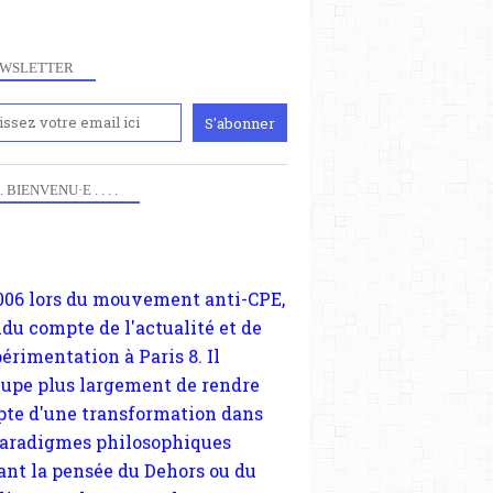
WSLETTER
iennement
paris8philo.com, ce site, créé
006 lors du mouvement anti-CPE,
 . . BIENVENU·E . . . .
ndu compte de l'actualité et de
périmentation à Paris 8. Il
cupe plus largement de rendre
te d'une transformation dans
paradigmes philosophiques
ant la pensée du Dehors ou du
li, omme la nomme les
physiciens classique. Nous
s quant à nous déjà basculé
blée dans la modernité
tique, résolvant la plupart des