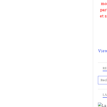
View
RE
LA