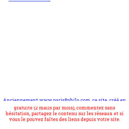
Anciennement www.paris8philo.com, ce site, créé en
Pour nous soutenir abonnez-vous à la newsletter
2006 lors du mouvement anti-CPE, a rendu compte de
gratuite (2 mails par mois), commentez sans
l'actualité et de l'expérimentation à Paris 8. Il
hésitation, partagez le contenu sur les réseaux et si
s'occupe plus largement de rendre compte d'une
vous le pouvez faîtes des liens depuis votre site.
transformation dans les paradigmes philosophiques
suivant la pensée du Dehors ou du Surpli, omme la
nomme les métaphysiciens classique. Nous avons