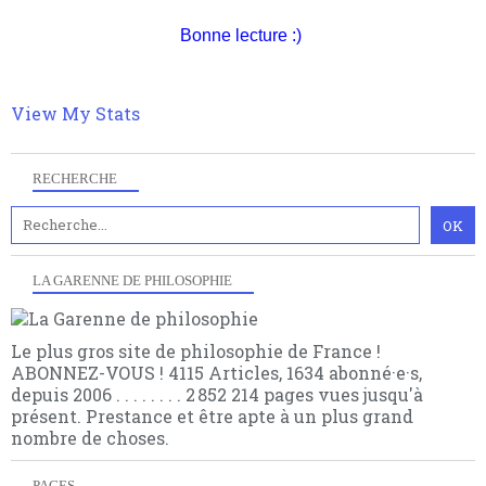
quant à nous déjà basculé d'emblée dans la modernité
quantique, résolvant la plupart des impasses
Bonne lecture :)
philosophique du WWe siècle. Cette pensée hors
contrat est la marque d'une complexité, riche de
multiples facteurs et échelles. Ce site contient des
View My Stats
articles pour être apte à un plus grand nombre de
choses.
RECHERCHE
LA GARENNE DE PHILOSOPHIE
Le plus gros site de philosophie de France !
ABONNEZ-VOUS ! 4115 Articles, 1634 abonné·e·s,
depuis 2006 . . . . . . . . 2 852 214 pages vues jusqu'à
présent. Prestance et être apte à un plus grand
nombre de choses.
PAGES