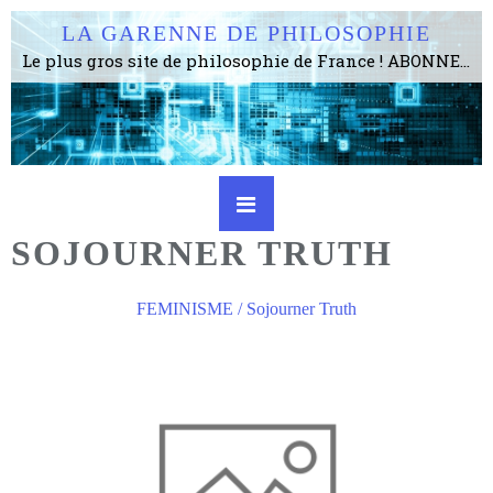
LA GARENNE DE PHILOSOPHIE
Le plus gros site de philosophie de France ! ABONNEZ-VOUS ! 4115 Articles, 1634 abonné·e·s, depuis 2006 . . . . . . . . 2 852 214 pages vues jusqu'à présent. Prestance et être apte à un plus grand nombre de choses.
SOJOURNER TRUTH
FEMINISME / Sojourner Truth