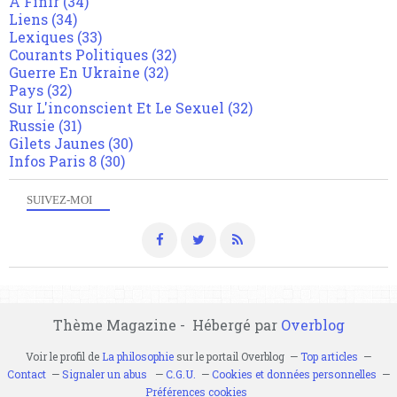
A Finir
(34)
Liens
(34)
Lexiques
(33)
Courants Politiques
(32)
Guerre En Ukraine
(32)
Pays
(32)
Sur L'inconscient Et Le Sexuel
(32)
Russie
(31)
Gilets Jaunes
(30)
Infos Paris 8
(30)
SUIVEZ-MOI
Thème Magazine - Hébergé par
Overblog
Voir le profil de
La philosophie
sur le portail Overblog
Top articles
Contact
Signaler un abus
C.G.U.
Cookies et données personnelles
Préférences cookies