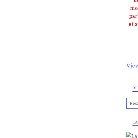
View
RE
LA