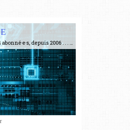
IE
Le plus gros site de philosophie de France ! ABONNEZ-VOUS ! 4115 Articles, 1634 abonné·e·s, depuis 2006 . . . . . . . . 2 852 214 pages vues jusqu'à présent. Prestance et être apte à un plus grand nombre de choses.
T