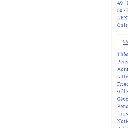
49 -
50 -
L'EX
Onfr
CA
Thè
Pens
Actu
Litt
Frie
Gill
Géop
Pens
Univ
Noti