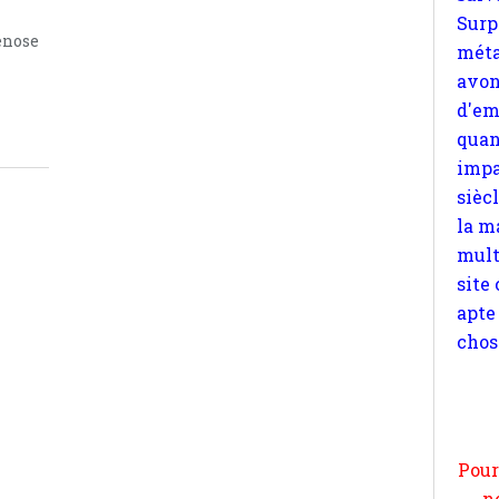
quan
énose
impa
sièc
la m
mult
site
apte
chos
Pour
n
moi
par
et 