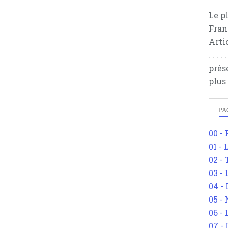
Le p
Fran
Arti
. . .
prés
plus
PA
00 -
01 - 
02 -
03 -
04 -
05 -
06 -
07 -