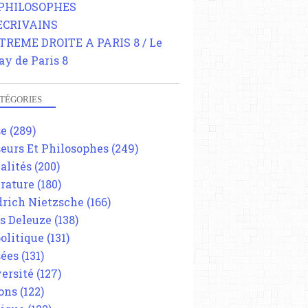
 PHILOSOPHES
 ECRIVAINS
TREME DROITE A PARIS 8 / Le
ay de Paris 8
TÉGORIES
se
(289)
eurs Et Philosophes
(249)
alités
(200)
érature
(180)
drich Nietzsche
(166)
es Deleuze
(138)
olitique
(131)
ées
(131)
ersité
(127)
ons
(122)