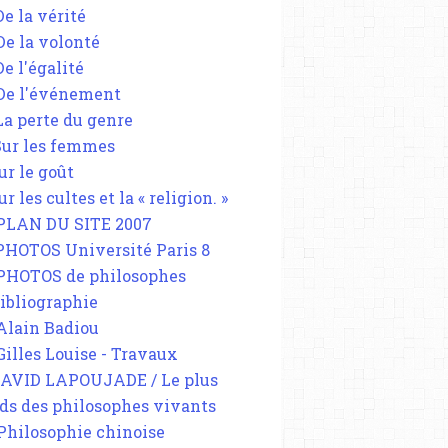
De la vérité
 De la volonté
De l'égalité
 De l'événement
 La perte du genre
 Sur les femmes
ur le goût
ur les cultes et la « religion. »
 PLAN DU SITE 2007
 PHOTOS Université Paris 8
 PHOTOS de philosophes
Bibliographie
 Alain Badiou
 Gilles Louise - Travaux
DAVID LAPOUJADE / Le plus
ds des philosophes vivants
 Philosophie chinoise