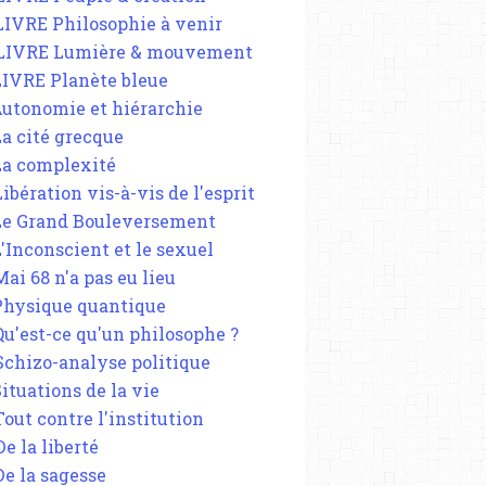
 LIVRE Philosophie à venir
 LIVRE Lumière & mouvement
 LIVRE Planète bleue
 Autonomie et hiérarchie
La cité grecque
 La complexité
Libération vis-à-vis de l'esprit
 Le Grand Bouleversement
L'Inconscient et le sexuel
Mai 68 n'a pas eu lieu
 Physique quantique
 Qu'est-ce qu'un philosophe ?
 Schizo-analyse politique
Situations de la vie
Tout contre l'institution
De la liberté
De la sagesse