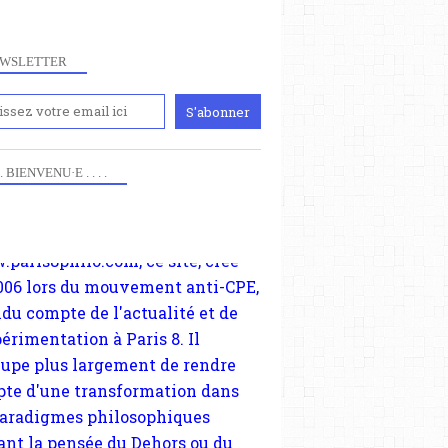
WSLETTER
iennement
paris8philo.com, ce site, créé
006 lors du mouvement anti-CPE,
 . . BIENVENU·E . . . .
ndu compte de l'actualité et de
périmentation à Paris 8. Il
cupe plus largement de rendre
te d'une transformation dans
paradigmes philosophiques
ant la pensée du Dehors ou du
li, omme la nomme les
physiciens classique. Nous
s quant à nous déjà basculé
blée dans la modernité