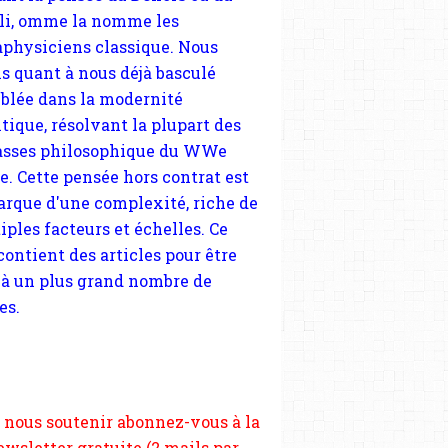
tique, résolvant la plupart des
sses philosophique du WWe
le. Cette pensée hors contrat est
arque d'une complexité, riche de
iples facteurs et échelles. Ce
 contient des articles pour être
 à un plus grand nombre de
es.
 nous soutenir abonnez-vous à la
ewsletter gratuite (2 mails par
s), commentez sans hésitation,
tagez le contenu sur les réseaux
si vous le pouvez faîtes des liens