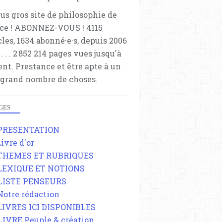
lus gros site de philosophie de
ce ! ABONNEZ-VOUS ! 4115
cles, 1634 abonné·e·s, depuis 2006
 . . . . . 2 852 214 pages vues jusqu'à
ent. Prestance et être apte à un
 grand nombre de choses.
GES
 PRESENTATION
Livre d'or
 THEMES ET RUBRIQUES
 LEXIQUE ET NOTIONS
 LISTE PENSEURS
 Notre rédaction
 LIVRES ICI DISPONIBLES
 LIVRE Peuple & création