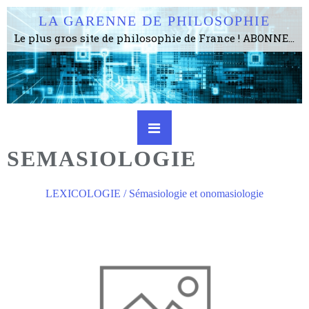
LA GARENNE DE PHILOSOPHIE
Le plus gros site de philosophie de France ! ABONNEZ-VOUS ! 4115 Articles, 1634 abonné·e·s, depuis 2006 . . . . . . . . 2 852 214 pages vues jusqu'à présent. Prestance et être apte à un plus grand nombre de choses.
SEMASIOLOGIE
LEXICOLOGIE / Sémasiologie et onomasiologie