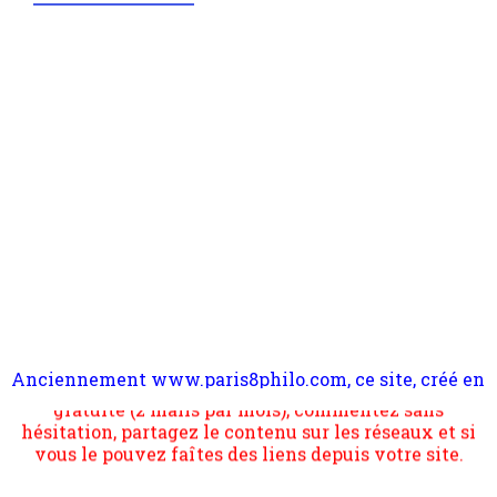
Anciennement www.paris8philo.com, ce site, créé en
Pour nous soutenir abonnez-vous à la newsletter
2006 lors du mouvement anti-CPE, a rendu compte de
gratuite (2 mails par mois), commentez sans
l'actualité et de l'expérimentation à Paris 8. Il
hésitation, partagez le contenu sur les réseaux et si
s'occupe plus largement de rendre compte d'une
vous le pouvez faîtes des liens depuis votre site.
transformation dans les paradigmes philosophiques
suivant la pensée du Dehors ou du Surpli, omme la
nomme les métaphysiciens classique. Nous avons