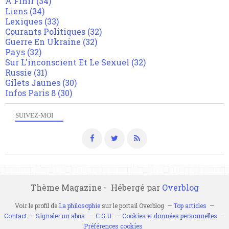
A Finir
(34)
Liens
(34)
Lexiques
(33)
Courants Politiques
(32)
Guerre En Ukraine
(32)
Pays
(32)
Sur L'inconscient Et Le Sexuel
(32)
Russie
(31)
Gilets Jaunes
(30)
Infos Paris 8
(30)
SUIVEZ-MOI
Thème Magazine - Hébergé par
Overblog
Voir le profil de
La philosophie
sur le portail Overblog
Top articles
Contact
Signaler un abus
C.G.U.
Cookies et données personnelles
Préférences cookies