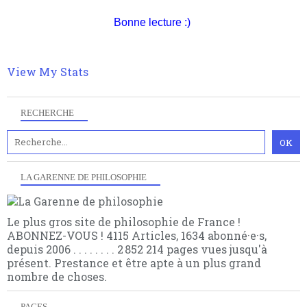
quant à nous déjà basculé d'emblée dans la modernité
quantique, résolvant la plupart des impasses
Bonne lecture :)
philosophique du WWe siècle. Cette pensée hors
contrat est la marque d'une complexité, riche de
multiples facteurs et échelles. Ce site contient des
View My Stats
articles pour être apte à un plus grand nombre de
choses.
RECHERCHE
LA GARENNE DE PHILOSOPHIE
Le plus gros site de philosophie de France !
ABONNEZ-VOUS ! 4115 Articles, 1634 abonné·e·s,
depuis 2006 . . . . . . . . 2 852 214 pages vues jusqu'à
présent. Prestance et être apte à un plus grand
nombre de choses.
PAGES