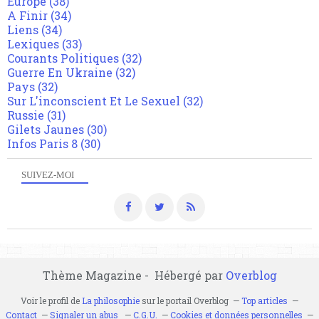
Europe
(38)
A Finir
(34)
Liens
(34)
Lexiques
(33)
Courants Politiques
(32)
Guerre En Ukraine
(32)
Pays
(32)
Sur L'inconscient Et Le Sexuel
(32)
Russie
(31)
Gilets Jaunes
(30)
Infos Paris 8
(30)
SUIVEZ-MOI
Thème Magazine - Hébergé par
Overblog
Voir le profil de
La philosophie
sur le portail Overblog
Top articles
Contact
Signaler un abus
C.G.U.
Cookies et données personnelles