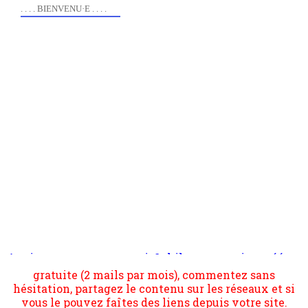
. . . . BIENVENU·E . . . .
Anciennement www.paris8philo.com, ce site, créé en
Pour nous soutenir abonnez-vous à la newsletter
2006 lors du mouvement anti-CPE, a rendu compte de
gratuite (2 mails par mois), commentez sans
l'actualité et de l'expérimentation à Paris 8. Il
hésitation, partagez le contenu sur les réseaux et si
s'occupe plus largement de rendre compte d'une
vous le pouvez faîtes des liens depuis votre site.
transformation dans les paradigmes philosophiques