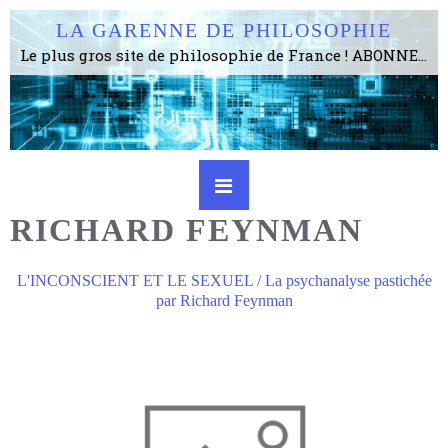
LA GARENNE DE PHILOSOPHIE
Le plus gros site de philosophie de France ! ABONNEZ-VOUS ! 4115 Articles, 1634 abonné·e·s, depuis 2006 . . . . . . . . 2 852 214 pages vues jusqu'à présent. Prestance et être apte à un plus grand nombre de choses.
RICHARD FEYNMAN
L'INCONSCIENT ET LE SEXUEL / La psychanalyse pastichée
par Richard Feynman