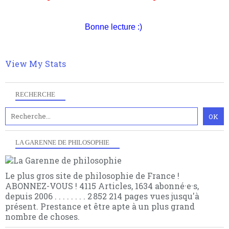
suivant la pensée du Dehors ou du Surpli, omme la
nomme les métaphysiciens classique. Nous avons
quant à nous déjà basculé d'emblée dans la modernité
Bonne lecture :)
quantique, résolvant la plupart des impasses
philosophique du WWe siècle. Cette pensée hors
contrat est la marque d'une complexité, riche de
multiples facteurs et échelles. Ce site contient des
View My Stats
articles pour être apte à un plus grand nombre de
choses.
RECHERCHE
LA GARENNE DE PHILOSOPHIE
Le plus gros site de philosophie de France !
ABONNEZ-VOUS ! 4115 Articles, 1634 abonné·e·s,
depuis 2006 . . . . . . . . 2 852 214 pages vues jusqu'à
présent. Prestance et être apte à un plus grand
nombre de choses.