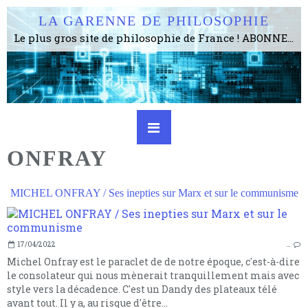
LA GARENNE DE PHILOSOPHIE
Le plus gros site de philosophie de France ! ABONNEZ-VOUS ! 4115 Articles, 1634 abonné·e·s, depuis 2006 . . . . . . . . 2 852 214 pages vues jusqu'à présent. Prestance et être apte à un plus grand nombre de choses.
ONFRAY
MICHEL ONFRAY / Ses inepties sur Marx et sur le communisme
17/04/2022
…
Michel Onfray est le paraclet de de notre époque, c'est-à-dire
le consolateur qui nous mènerait tranquillement mais avec
style vers la décadence. C'est un Dandy des plateaux télé
avant tout. Il y a, au risque d'être...