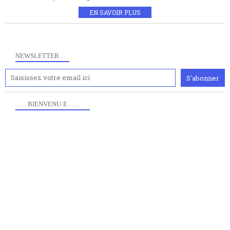
EN SAVOIR PLUS
NEWSLETTER
. . . . BIENVENU·E . . . .