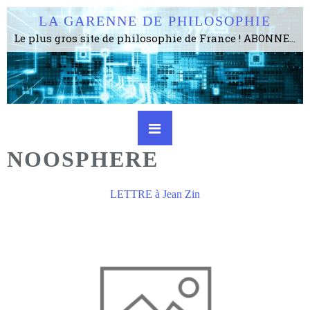
LA GARENNE DE PHILOSOPHIE
Le plus gros site de philosophie de France ! ABONNEZ-VOUS ! 4115 Articles, 1634 abonné·e·s, depuis 2006 . . . . . . . . 2 852 214 pages vues jusqu'à présent. Prestance et être apte à un plus grand nombre de choses.
NOOSPHERE
LETTRE à Jean Zin