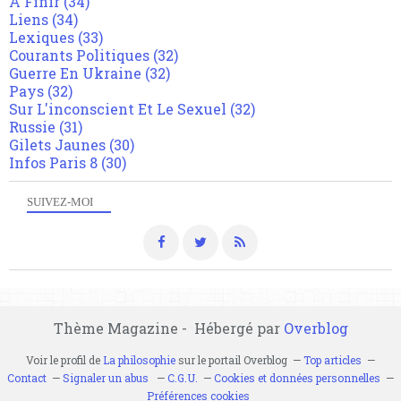
A Finir
(34)
Liens
(34)
Lexiques
(33)
Courants Politiques
(32)
Guerre En Ukraine
(32)
Pays
(32)
Sur L'inconscient Et Le Sexuel
(32)
Russie
(31)
Gilets Jaunes
(30)
Infos Paris 8
(30)
SUIVEZ-MOI
Thème Magazine - Hébergé par
Overblog
Voir le profil de
La philosophie
sur le portail Overblog
Top articles
Contact
Signaler un abus
C.G.U.
Cookies et données personnelles
Préférences cookies