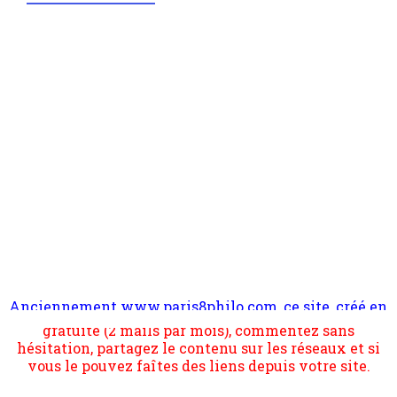
Anciennement www.paris8philo.com, ce site, créé en
Pour nous soutenir abonnez-vous à la newsletter
2006 lors du mouvement anti-CPE, a rendu compte de
gratuite (2 mails par mois), commentez sans
l'actualité et de l'expérimentation à Paris 8. Il
hésitation, partagez le contenu sur les réseaux et si
s'occupe plus largement de rendre compte d'une
vous le pouvez faîtes des liens depuis votre site.
transformation dans les paradigmes philosophiques
suivant la pensée du Dehors ou du Surpli, omme la
nomme les métaphysiciens classique. Nous avons