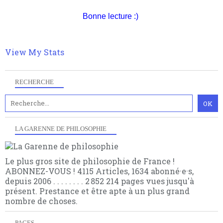
quant à nous déjà basculé d'emblée dans la modernité
quantique, résolvant la plupart des impasses
Bonne lecture :)
philosophique du WWe siècle. Cette pensée hors
contrat est la marque d'une complexité, riche de
multiples facteurs et échelles. Ce site contient des
View My Stats
articles pour être apte à un plus grand nombre de
choses.
RECHERCHE
LA GARENNE DE PHILOSOPHIE
Le plus gros site de philosophie de France !
ABONNEZ-VOUS ! 4115 Articles, 1634 abonné·e·s,
depuis 2006 . . . . . . . . 2 852 214 pages vues jusqu'à
présent. Prestance et être apte à un plus grand
nombre de choses.
PAGES