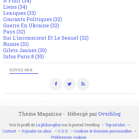
A Finir
(34)
Liens
(34)
Lexiques
(33)
Courants Politiques
(32)
Guerre En Ukraine
(32)
Pays
(32)
Sur L'inconscient Et Le Sexuel
(32)
Russie
(31)
Gilets Jaunes
(30)
Infos Paris 8
(30)
SUIVEZ-MOI
Thème Magazine - Hébergé par
Overblog
Voir le profil de
La philosophie
sur le portail Overblog
Top articles
Contact
Signaler un abus
C.G.U.
Cookies et données personnelles
Préférences cookies