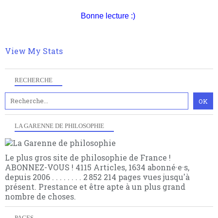
quant à nous déjà basculé d'emblée dans la modernité
quantique, résolvant la plupart des impasses
Bonne lecture :)
philosophique du WWe siècle. Cette pensée hors
contrat est la marque d'une complexité, riche de
multiples facteurs et échelles. Ce site contient des
View My Stats
articles pour être apte à un plus grand nombre de
choses.
RECHERCHE
LA GARENNE DE PHILOSOPHIE
Le plus gros site de philosophie de France !
ABONNEZ-VOUS ! 4115 Articles, 1634 abonné·e·s,
depuis 2006 . . . . . . . . 2 852 214 pages vues jusqu'à
présent. Prestance et être apte à un plus grand
nombre de choses.
PAGES