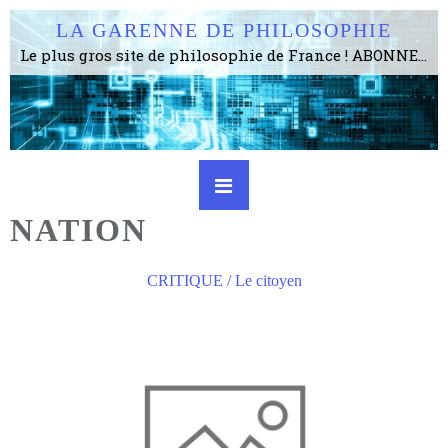
LA GARENNE DE PHILOSOPHIE
Le plus gros site de philosophie de France ! ABONNEZ-VOUS ! 4115 Articles, 1634 abonné·e·s, depuis 2006 . . . . . . . . 2 852 214 pages vues jusqu'à présent. Prestance et être apte à un plus grand nombre de choses.
NATION
CRITIQUE / Le citoyen