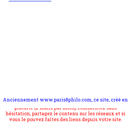
Anciennement www.paris8philo.com, ce site, créé en
Pour nous soutenir abonnez-vous à la newsletter
2006 lors du mouvement anti-CPE, a rendu compte de
gratuite (2 mails par mois), commentez sans
l'actualité et de l'expérimentation à Paris 8. Il
hésitation, partagez le contenu sur les réseaux et si
s'occupe plus largement de rendre compte d'une
vous le pouvez faîtes des liens depuis votre site.
transformation dans les paradigmes philosophiques
suivant la pensée du Dehors ou du Surpli, omme la
nomme les métaphysiciens classique. Nous avons