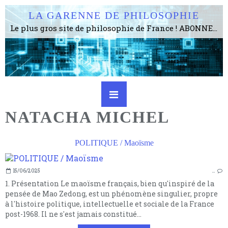
LA GARENNE DE PHILOSOPHIE
Le plus gros site de philosophie de France ! ABONNEZ-VOUS ! 4115 Articles, 1634 abonné·e·s, depuis 2006 . . . . . . . . 2 852 214 pages vues jusqu'à présent. Prestance et être apte à un plus grand nombre de choses.
NATACHA MICHEL
POLITIQUE / Maoïsme
15/06/2025
…
1. Présentation Le maoïsme français, bien qu'inspiré de la
pensée de Mao Zedong, est un phénomène singulier, propre
à l'histoire politique, intellectuelle et sociale de la France
post-1968. Il ne s'est jamais constitué...