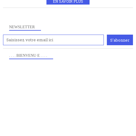
EN SAVOIR PLUS
NEWSLETTER
. . . . BIENVENU·E . . . .