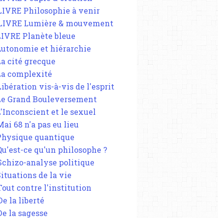
 LIVRE Philosophie à venir
 LIVRE Lumière & mouvement
 LIVRE Planète bleue
 Autonomie et hiérarchie
La cité grecque
 La complexité
Libération vis-à-vis de l'esprit
 Le Grand Bouleversement
L'Inconscient et le sexuel
Mai 68 n'a pas eu lieu
 Physique quantique
 Qu'est-ce qu'un philosophe ?
 Schizo-analyse politique
Situations de la vie
Tout contre l'institution
De la liberté
De la sagesse