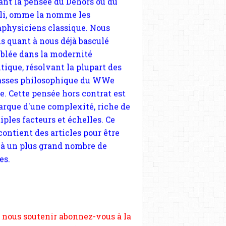
tique, résolvant la plupart des
sses philosophique du WWe
le. Cette pensée hors contrat est
arque d'une complexité, riche de
iples facteurs et échelles. Ce
 contient des articles pour être
 à un plus grand nombre de
es.
 nous soutenir abonnez-vous à la
ewsletter gratuite (2 mails par
s), commentez sans hésitation,
tagez le contenu sur les réseaux
si vous le pouvez faîtes des liens