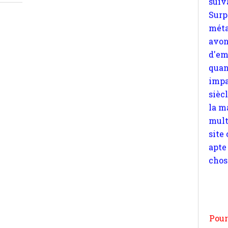
quan
impa
sièc
la m
mult
site
apte
chos
Pour
n
moi
par
et 