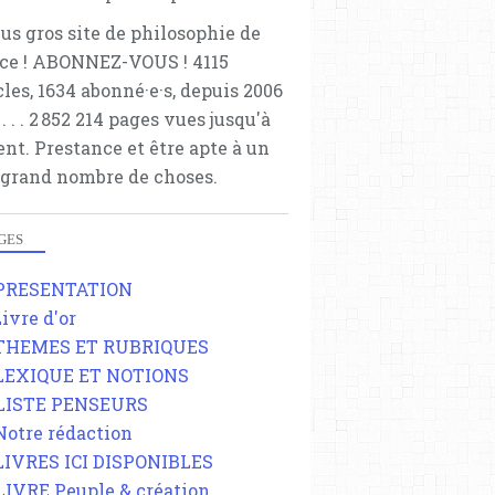
lus gros site de philosophie de
ce ! ABONNEZ-VOUS ! 4115
cles, 1634 abonné·e·s, depuis 2006
 . . . . . 2 852 214 pages vues jusqu'à
ent. Prestance et être apte à un
 grand nombre de choses.
GES
 PRESENTATION
Livre d'or
 THEMES ET RUBRIQUES
 LEXIQUE ET NOTIONS
 LISTE PENSEURS
 Notre rédaction
 LIVRES ICI DISPONIBLES
 LIVRE Peuple & création