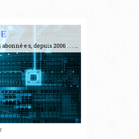
IE
Le plus gros site de philosophie de France ! ABONNEZ-VOUS ! 4115 Articles, 1634 abonné·e·s, depuis 2006 . . . . . . . . 2 852 214 pages vues jusqu'à présent. Prestance et être apte à un plus grand nombre de choses.
T