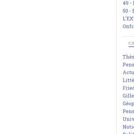
49 -
50 -
L'EX
Onfr
CA
Thè
Pens
Actu
Litt
Frie
Gill
Géop
Pens
Univ
Noti