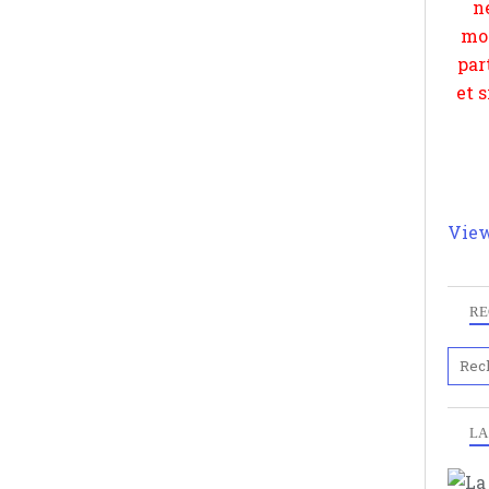
View
RE
LA