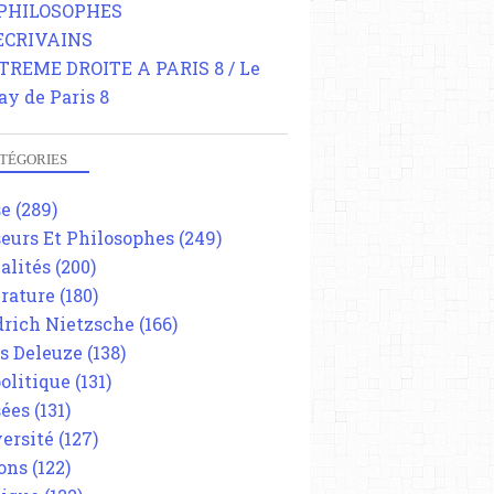
 PHILOSOPHES
 ECRIVAINS
TREME DROITE A PARIS 8 / Le
ay de Paris 8
TÉGORIES
se
(289)
eurs Et Philosophes
(249)
alités
(200)
érature
(180)
drich Nietzsche
(166)
es Deleuze
(138)
olitique
(131)
ées
(131)
ersité
(127)
ons
(122)