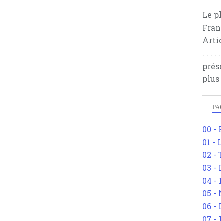
Le p
Fran
Arti
. . .
prés
plus
PA
00 -
01 - 
02 -
03 -
04 -
05 -
06 -
07 -