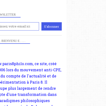
WSLETTER
iennement
paris8philo.com, ce site, créé
 . . BIENVENU·E . . . .
006 lors du mouvement anti-CPE,
ndu compte de l'actualité et de
périmentation à Paris 8. Il
cupe plus largement de rendre
te d'une transformation dans
paradigmes philosophiques
ant la pensée du Dehors ou du
li, omme la nomme les
physiciens classique. Nous
s quant à nous déjà basculé
blée dans la modernité