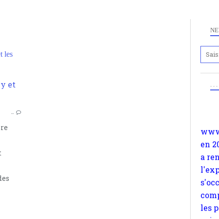
NE
 les
Anc
www.
. .
en 2
ACTUALITÉS
a re
PORTRAITS
…
l'ex
NICOLAS SARKOZY
bre
s'oc
MUSULMANS
comp
ISLAM
t
les 
suiv
des
Surp
méta
avon
d'em