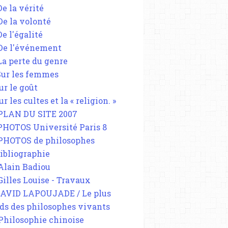
De la vérité
 De la volonté
De l'égalité
 De l'événement
 La perte du genre
 Sur les femmes
ur le goût
ur les cultes et la « religion. »
 PLAN DU SITE 2007
 PHOTOS Université Paris 8
 PHOTOS de philosophes
Bibliographie
 Alain Badiou
 Gilles Louise - Travaux
DAVID LAPOUJADE / Le plus
ds des philosophes vivants
 Philosophie chinoise