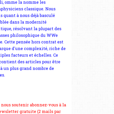
sses philosophique du WWe
le. Cette pensée hors contrat est
arque d'une complexité, riche de
iples facteurs et échelles. Ce
 contient des articles pour être
 à un plus grand nombre de
es.
 nous soutenir abonnez-vous à la
ewsletter gratuite (2 mails par
s), commentez sans hésitation,
tagez le contenu sur les réseaux
si vous le pouvez faîtes des liens
depuis votre site.