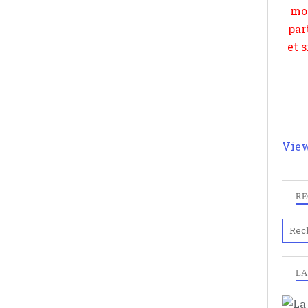
View
RE
LA