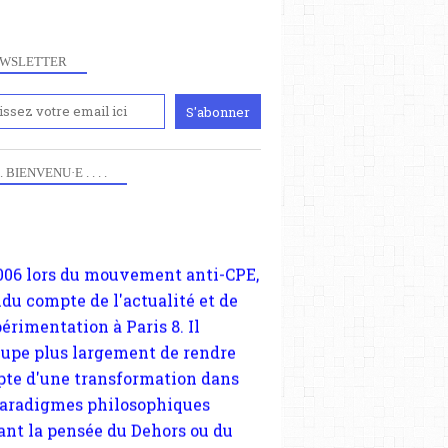
WSLETTER
iennement
paris8philo.com, ce site, créé
006 lors du mouvement anti-CPE,
 . . BIENVENU·E . . . .
ndu compte de l'actualité et de
périmentation à Paris 8. Il
cupe plus largement de rendre
te d'une transformation dans
paradigmes philosophiques
ant la pensée du Dehors ou du
li, omme la nomme les
physiciens classique. Nous
s quant à nous déjà basculé
blée dans la modernité
tique, résolvant la plupart des