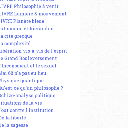
 LIVRE Philosophie à venir
 LIVRE Lumière & mouvement
 LIVRE Planète bleue
 Autonomie et hiérarchie
La cité grecque
 La complexité
Libération vis-à-vis de l'esprit
 Le Grand Bouleversement
L'Inconscient et le sexuel
Mai 68 n'a pas eu lieu
 Physique quantique
 Qu'est-ce qu'un philosophe ?
 Schizo-analyse politique
Situations de la vie
Tout contre l'institution
De la liberté
De la sagesse