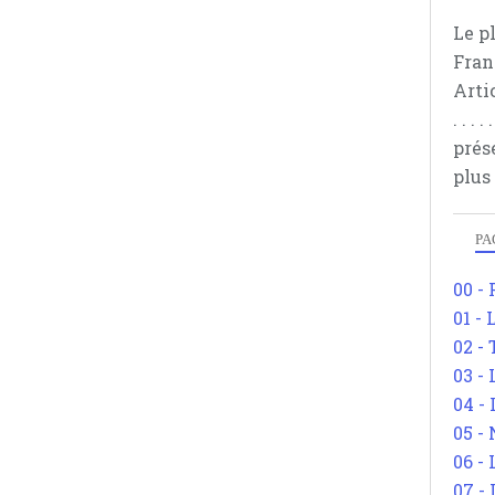
Le p
Fran
Arti
. . .
prés
plus
PA
00 -
01 - 
02 -
03 -
04 -
05 -
06 -
07 -