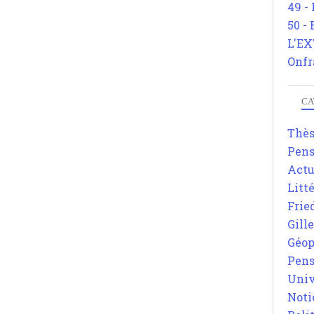
49 -
50 -
L'EX
Onfr
CA
Thè
Pens
Actu
Litt
Frie
Gill
Géop
Pens
Univ
Noti