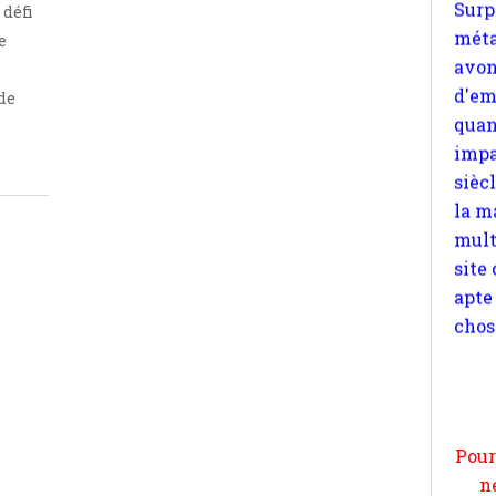
 défi
impa
e
sièc
la m
de
mult
site
apte
chos
Pour
n
moi
par
et 