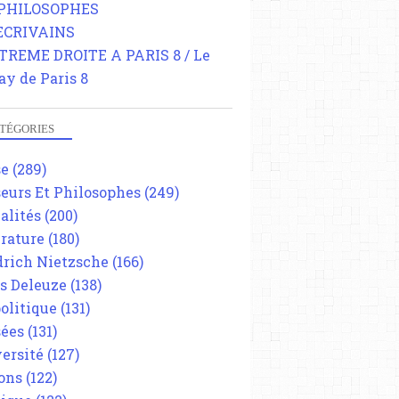
 PHILOSOPHES
 ECRIVAINS
TREME DROITE A PARIS 8 / Le
ay de Paris 8
TÉGORIES
se
(289)
eurs Et Philosophes
(249)
alités
(200)
érature
(180)
drich Nietzsche
(166)
es Deleuze
(138)
olitique
(131)
ées
(131)
ersité
(127)
ons
(122)