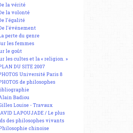
De la vérité
 De la volonté
De l'égalité
 De l'événement
 La perte du genre
 Sur les femmes
ur le goût
ur les cultes et la « religion. »
 PLAN DU SITE 2007
 PHOTOS Université Paris 8
 PHOTOS de philosophes
Bibliographie
 Alain Badiou
 Gilles Louise - Travaux
DAVID LAPOUJADE / Le plus
ds des philosophes vivants
 Philosophie chinoise