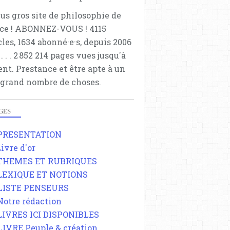
lus gros site de philosophie de
ce ! ABONNEZ-VOUS ! 4115
cles, 1634 abonné·e·s, depuis 2006
 . . . . . 2 852 214 pages vues jusqu'à
ent. Prestance et être apte à un
 grand nombre de choses.
GES
 PRESENTATION
Livre d'or
 THEMES ET RUBRIQUES
 LEXIQUE ET NOTIONS
 LISTE PENSEURS
 Notre rédaction
 LIVRES ICI DISPONIBLES
 LIVRE Peuple & création