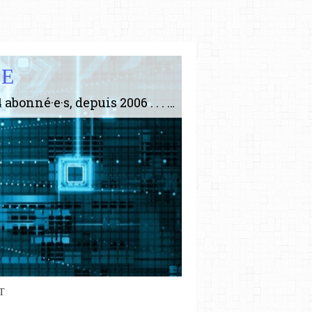
IE
Le plus gros site de philosophie de France ! ABONNEZ-VOUS ! 4115 Articles, 1634 abonné·e·s, depuis 2006 . . . . . . . . 2 852 214 pages vues jusqu'à présent. Prestance et être apte à un plus grand nombre de choses.
T