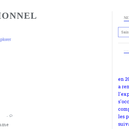
IONNEL
NE
Anc
www.
plorer
en 2
. .
a re
LIDIA BOGATAVA
l'ex
MULTIÉCHELLE
s'oc
comp
MULTIDIMENSIONNEL
les 
COMPLEXITÉ
suiv
Surp
méta
avon
…
d'em
omme
quan