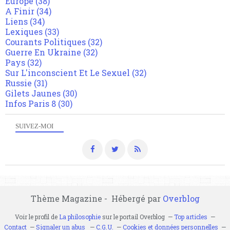
Europe
(38)
A Finir
(34)
Liens
(34)
Lexiques
(33)
Courants Politiques
(32)
Guerre En Ukraine
(32)
Pays
(32)
Sur L'inconscient Et Le Sexuel
(32)
Russie
(31)
Gilets Jaunes
(30)
Infos Paris 8
(30)
SUIVEZ-MOI
Thème Magazine - Hébergé par
Overblog
Voir le profil de
La philosophie
sur le portail Overblog
Top articles
Contact
Signaler un abus
C.G.U.
Cookies et données personnelles