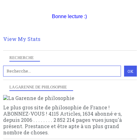
nomme les métaphysiciens classique. Nous avons
quant à nous déjà basculé d'emblée dans la modernité
quantique, résolvant la plupart des impasses
Bonne lecture :)
philosophique du WWe siècle. Cette pensée hors
contrat est la marque d'une complexité, riche de
multiples facteurs et échelles. Ce site contient des
View My Stats
articles pour être apte à un plus grand nombre de
choses.
RECHERCHE
LA GARENNE DE PHILOSOPHIE
Le plus gros site de philosophie de France !
ABONNEZ-VOUS ! 4115 Articles, 1634 abonné·e·s,
depuis 2006 . . . . . . . . 2 852 214 pages vues jusqu'à
présent. Prestance et être apte à un plus grand
nombre de choses.