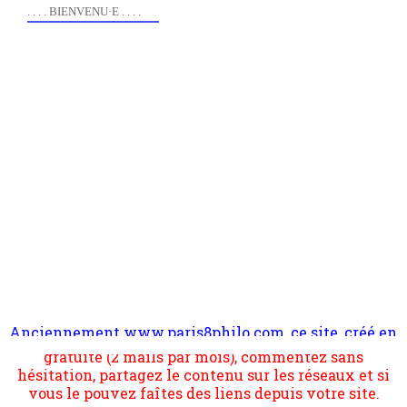
. . . . BIENVENU·E . . . .
Anciennement www.paris8philo.com, ce site, créé en
Pour nous soutenir abonnez-vous à la newsletter
2006 lors du mouvement anti-CPE, a rendu compte de
gratuite (2 mails par mois), commentez sans
l'actualité et de l'expérimentation à Paris 8. Il
hésitation, partagez le contenu sur les réseaux et si
s'occupe plus largement de rendre compte d'une
vous le pouvez faîtes des liens depuis votre site.
transformation dans les paradigmes philosophiques
suivant la pensée du Dehors ou du Surpli, omme la