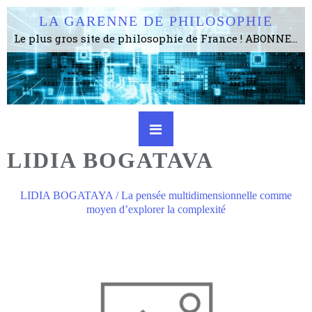
LA GARENNE DE PHILOSOPHIE
Le plus gros site de philosophie de France ! ABONNEZ-VOUS ! 4115 Articles, 1634 abonné·e·s, depuis 2006 . . . . . . . . 2 852 214 pages vues jusqu'à présent. Prestance et être apte à un plus grand nombre de choses.
LIDIA BOGATAVA
LIDIA BOGATAYA / La pensée multidimensionnelle comme
moyen d’explorer la complexité