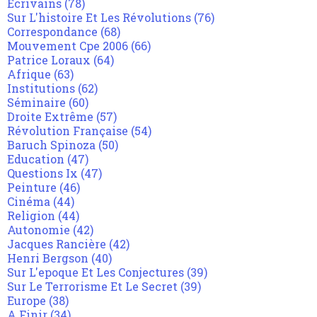
Ecrivains
(78)
Sur L'histoire Et Les Révolutions
(76)
Correspondance
(68)
Mouvement Cpe 2006
(66)
Patrice Loraux
(64)
Afrique
(63)
Institutions
(62)
Séminaire
(60)
Droite Extrême
(57)
Révolution Française
(54)
Baruch Spinoza
(50)
Education
(47)
Questions Ix
(47)
Peinture
(46)
Cinéma
(44)
Religion
(44)
Autonomie
(42)
Jacques Rancière
(42)
Henri Bergson
(40)
Sur L'epoque Et Les Conjectures
(39)
Sur Le Terrorisme Et Le Secret
(39)
Europe
(38)
A Finir
(34)