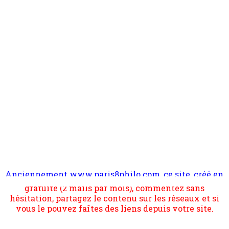
Anciennement www.paris8philo.com, ce site, créé en
Pour nous soutenir abonnez-vous à la newsletter
2006 lors du mouvement anti-CPE, a rendu compte de
gratuite (2 mails par mois), commentez sans
l'actualité et de l'expérimentation à Paris 8. Il
hésitation, partagez le contenu sur les réseaux et si
s'occupe plus largement de rendre compte d'une
vous le pouvez faîtes des liens depuis votre site.
transformation dans les paradigmes philosophiques
suivant la pensée du Dehors ou du Surpli, omme la
nomme les métaphysiciens classique. Nous avons