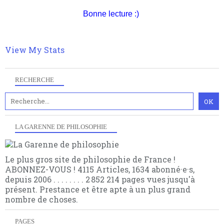
quant à nous déjà basculé d'emblée dans la modernité
quantique, résolvant la plupart des impasses
Bonne lecture :)
philosophique du WWe siècle. Cette pensée hors
contrat est la marque d'une complexité, riche de
multiples facteurs et échelles. Ce site contient des
View My Stats
articles pour être apte à un plus grand nombre de
choses.
RECHERCHE
LA GARENNE DE PHILOSOPHIE
Le plus gros site de philosophie de France !
ABONNEZ-VOUS ! 4115 Articles, 1634 abonné·e·s,
depuis 2006 . . . . . . . . 2 852 214 pages vues jusqu'à
présent. Prestance et être apte à un plus grand
nombre de choses.
PAGES