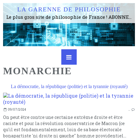
LA GARENNE DE PHILOSOPHIE
Le plus gros site de philosophie de France ! ABONNEZ-VOUS ! 4115 Articles, 1634 abonné·e·s, depuis 2006 . . . . . . . . 2 852 214 pages vues jusqu'à présent. Prestance et être apte à un plus grand nombre de choses.
MONARCHIE
La démocratie, la république (politie) et la tyrannie (royauté)
09/07/2024
…
On peut être contre une certaine extrême droite et être
raciste et pour la révolution conservatrice de Macron (ce
qu'il est fondamentalement, loin de sa base électorale
bonapartiste 'ni droite ni gauche" homme providentiel...