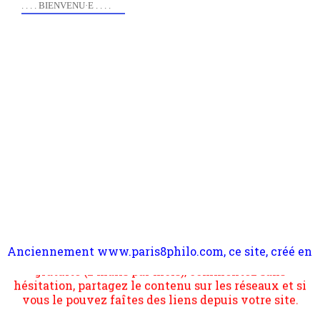
. . . . BIENVENU·E . . . .
Anciennement www.paris8philo.com, ce site, créé en
Pour nous soutenir abonnez-vous à la newsletter
2006 lors du mouvement anti-CPE, a rendu compte de
gratuite (2 mails par mois), commentez sans
l'actualité et de l'expérimentation à Paris 8. Il
hésitation, partagez le contenu sur les réseaux et si
s'occupe plus largement de rendre compte d'une
vous le pouvez faîtes des liens depuis votre site.
transformation dans les paradigmes philosophiques
suivant la pensée du Dehors ou du Surpli, omme la
nomme les métaphysiciens classique. Nous avons