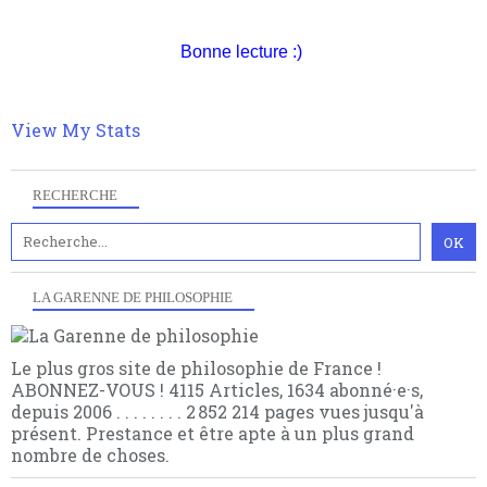
quant à nous déjà basculé d'emblée dans la modernité
quantique, résolvant la plupart des impasses
Bonne lecture :)
philosophique du WWe siècle. Cette pensée hors
contrat est la marque d'une complexité, riche de
multiples facteurs et échelles. Ce site contient des
articles pour être apte à un plus grand nombre de
View My Stats
choses.
RECHERCHE
LA GARENNE DE PHILOSOPHIE
Le plus gros site de philosophie de France !
ABONNEZ-VOUS ! 4115 Articles, 1634 abonné·e·s,
depuis 2006 . . . . . . . . 2 852 214 pages vues jusqu'à
présent. Prestance et être apte à un plus grand
nombre de choses.