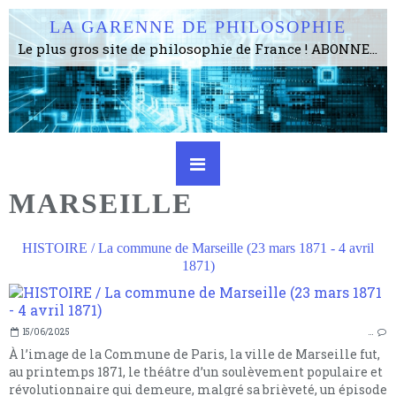
LA GARENNE DE PHILOSOPHIE
Le plus gros site de philosophie de France ! ABONNEZ-VOUS ! 4115 Articles, 1634 abonné·e·s, depuis 2006 . . . . . . . . 2 852 214 pages vues jusqu'à présent. Prestance et être apte à un plus grand nombre de choses.
MARSEILLE
HISTOIRE / La commune de Marseille (23 mars 1871 - 4 avril
1871)
15/06/2025
…
À l’image de la Commune de Paris, la ville de Marseille fut,
au printemps 1871, le théâtre d’un soulèvement populaire et
révolutionnaire qui demeure, malgré sa brièveté, un épisode