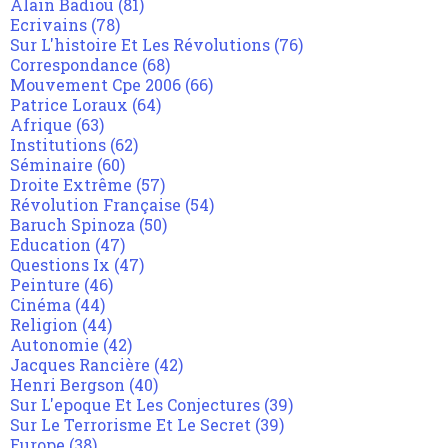
Alain Badiou
(81)
Ecrivains
(78)
Sur L'histoire Et Les Révolutions
(76)
Correspondance
(68)
Mouvement Cpe 2006
(66)
Patrice Loraux
(64)
Afrique
(63)
Institutions
(62)
Séminaire
(60)
Droite Extrême
(57)
Révolution Française
(54)
Baruch Spinoza
(50)
Education
(47)
Questions Ix
(47)
Peinture
(46)
Cinéma
(44)
Religion
(44)
Autonomie
(42)
Jacques Rancière
(42)
Henri Bergson
(40)
Sur L'epoque Et Les Conjectures
(39)
Sur Le Terrorisme Et Le Secret
(39)
Europe
(38)