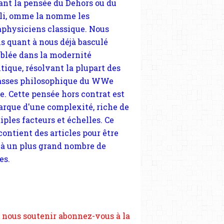
tique, résolvant la plupart des
sses philosophique du WWe
le. Cette pensée hors contrat est
arque d'une complexité, riche de
iples facteurs et échelles. Ce
 contient des articles pour être
 à un plus grand nombre de
es.
 nous soutenir abonnez-vous à la
ewsletter gratuite (2 mails par
s), commentez sans hésitation,
tagez le contenu sur les réseaux
si vous le pouvez faîtes des liens