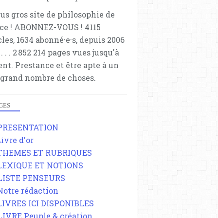
lus gros site de philosophie de
ce ! ABONNEZ-VOUS ! 4115
cles, 1634 abonné·e·s, depuis 2006
 . . . . . 2 852 214 pages vues jusqu'à
ent. Prestance et être apte à un
 grand nombre de choses.
GES
 PRESENTATION
Livre d'or
 THEMES ET RUBRIQUES
 LEXIQUE ET NOTIONS
 LISTE PENSEURS
 Notre rédaction
 LIVRES ICI DISPONIBLES
 LIVRE Peuple & création