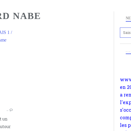
D NABE
NE
S 1 /
Anc
isme
www.
. .
CE QU'IL FAUT DIRE AUX FRANÇAIS
en 2
PHILIPPE SOLLERS
a re
STÉPHANE ZAGDANSKI
l'ex
s'oc
MARC-EDOUARD NABE
comp
DISSÉMINATION
les 
suiv
Surp
…
méta
t un
avon
autour
d'em