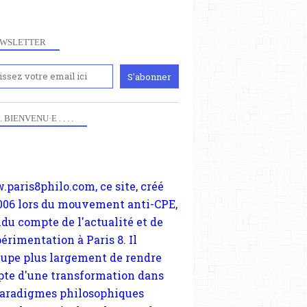
WSLETTER
iennement
paris8philo.com, ce site, créé
 . . BIENVENU·E . . . .
006 lors du mouvement anti-CPE,
ndu compte de l'actualité et de
périmentation à Paris 8. Il
cupe plus largement de rendre
te d'une transformation dans
paradigmes philosophiques
ant la pensée du Dehors ou du
li, omme la nomme les
physiciens classique. Nous
s quant à nous déjà basculé
blée dans la modernité