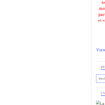
View
RE
LA