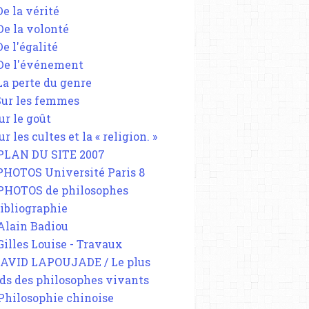
De la vérité
 De la volonté
De l'égalité
 De l'événement
 La perte du genre
 Sur les femmes
ur le goût
ur les cultes et la « religion. »
 PLAN DU SITE 2007
 PHOTOS Université Paris 8
 PHOTOS de philosophes
Bibliographie
 Alain Badiou
 Gilles Louise - Travaux
DAVID LAPOUJADE / Le plus
ds des philosophes vivants
 Philosophie chinoise