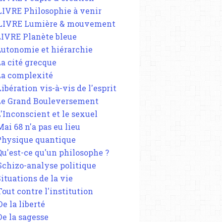
 LIVRE Philosophie à venir
 LIVRE Lumière & mouvement
 LIVRE Planète bleue
 Autonomie et hiérarchie
La cité grecque
 La complexité
Libération vis-à-vis de l'esprit
 Le Grand Bouleversement
L'Inconscient et le sexuel
Mai 68 n'a pas eu lieu
 Physique quantique
 Qu'est-ce qu'un philosophe ?
 Schizo-analyse politique
Situations de la vie
Tout contre l'institution
De la liberté
De la sagesse