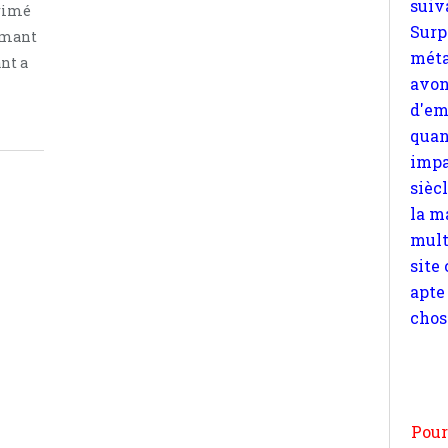
grimé
quan
iamant
impa
nt a
sièc
la m
mult
site
apte
chos
Pour
n
moi
par
et 