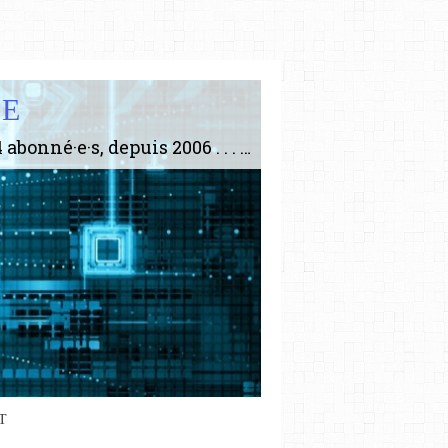
IE
Le plus gros site de philosophie de France ! ABONNEZ-VOUS ! 4115 Articles, 1634 abonné·e·s, depuis 2006 . . . . . . . . 2 852 214 pages vues jusqu'à présent. Prestance et être apte à un plus grand nombre de choses.
T