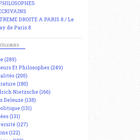
 PHILOSOPHES
 ECRIVAINS
TREME DROITE A PARIS 8 / Le
ay de Paris 8
TÉGORIES
se
(289)
eurs Et Philosophes
(249)
alités
(200)
érature
(180)
drich Nietzsche
(166)
es Deleuze
(138)
olitique
(131)
ées
(131)
ersité
(127)
ons
(122)