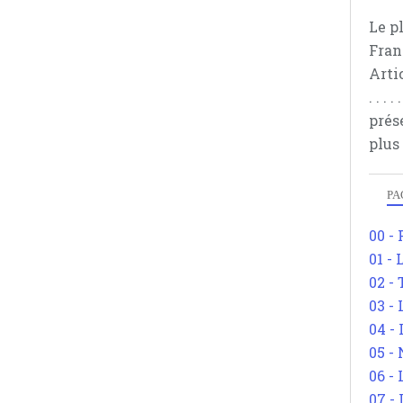
Le p
Fran
Arti
. . .
prés
plus
PA
00 -
01 - 
02 -
03 -
04 -
05 -
06 -
07 -