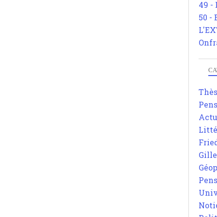
49 -
50 -
L'EX
Onfr
CA
Thè
Pens
Actu
Litt
Frie
Gill
Géop
Pens
Univ
Noti