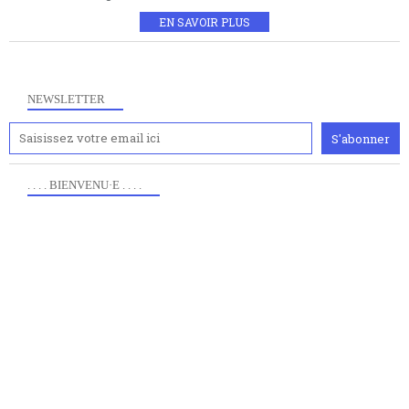
EN SAVOIR PLUS
NEWSLETTER
. . . . BIENVENU·E . . . .