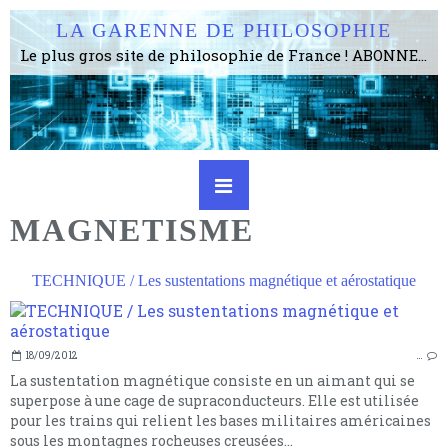
LA GARENNE DE PHILOSOPHIE
Le plus gros site de philosophie de France ! ABONNEZ-VOUS ! 4115 Articles, 1634 abonné·e·s, depuis 2006 . . . . . . . . 2 852 214 pages vues jusqu'à présent. Prestance et être apte à un plus grand nombre de choses.
MAGNETISME
TECHNIQUE / Les sustentations magnétique et aérostatique
18/09/2012
…
La sustentation magnétique consiste en un aimant qui se
superpose à une cage de supraconducteurs. Elle est utilisée
pour les trains qui relient les bases militaires américaines
sous les montagnes rocheuses creusées...