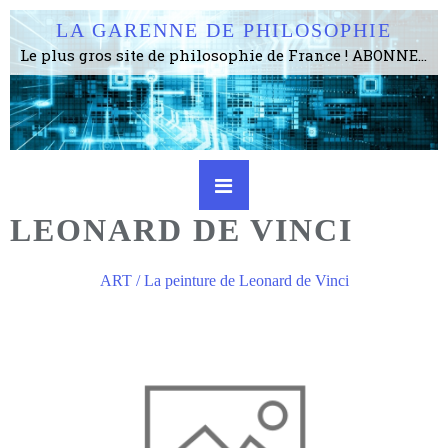
LA GARENNE DE PHILOSOPHIE
Le plus gros site de philosophie de France ! ABONNEZ-VOUS ! 4115 Articles, 1634 abonné·e·s, depuis 2006 . . . . . . . . 2 852 214 pages vues jusqu'à présent. Prestance et être apte à un plus grand nombre de choses.
LEONARD DE VINCI
ART / La peinture de Leonard de Vinci