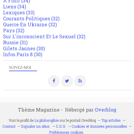
A Finir
(34)
Liens
(34)
Lexiques
(33)
Courants Politiques
(32)
Guerre En Ukraine
(32)
Pays
(32)
Sur L'inconscient Et Le Sexuel
(32)
Russie
(31)
Gilets Jaunes
(30)
Infos Paris 8
(30)
SUIVEZ-MOI
Thème Magazine - Hébergé par
Overblog
Voir le profil de
La philosophie
sur le portail Overblog
Top articles
Contact
Signaler un abus
C.G.U.
Cookies et données personnelles
Préférences cookies