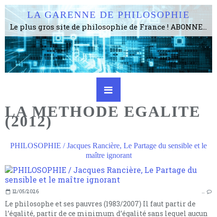
LA GARENNE DE PHILOSOPHIE
Le plus gros site de philosophie de France ! ABONNEZ-VOUS ! 4115 Articles, 1634 abonné·e·s, depuis 2006 . . . . . . . . 2 852 214 pages vues jusqu'à présent. Prestance et être apte à un plus grand nombre de choses.
LA METHODE EGALITE
(2012)
PHILOSOPHIE / Jacques Rancière, Le Partage du sensible et le
maître ignorant
12/05/2026
…
Le philosophe et ses pauvres (1983/2007) Il faut partir de
l’égalité, partir de ce minimum d’égalité sans lequel aucun