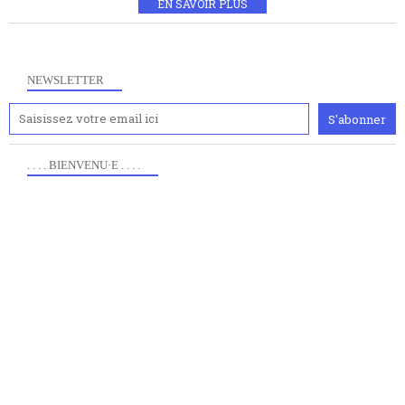
EN SAVOIR PLUS
NEWSLETTER
. . . . BIENVENU·E . . . .