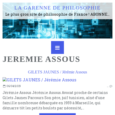
LA GARENNE DE PHILOSOPHIE
Le plus gros site de philosophie de France ! ABONNEZ-VOUS ! 4115 Articles, 1634 abonné·e·s, depuis 2006 . . . . . . . . 2 852 214 pages vues jusqu'à présent. Prestance et être apte à un plus grand nombre de choses.
JEREMIE ASSOUS
GILETS JAUNES / Jérémie Assous
06/04/2019
…
Jérémie Assous Jérémie Assous Avocat proche de certains
Gilets Jaunes Parcours Son père, juif tunisien, aîné d’une
famille nombreuse débarquée en 1959 à Marseille, qui
démarre tôt les petits boulots par nécessité,...