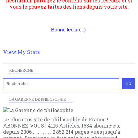
transformation dans les paradigmes philosophiques
suivant la pensée du Dehors ou du Surpli, omme la
nomme les métaphysiciens classique. Nous avons
quant à nous déjà basculé d'emblée dans la modernité
quantique, résolvant la plupart des impasses
Bonne lecture :)
philosophique du WWe siècle. Cette pensée hors
contrat est la marque d'une complexité, riche de
multiples facteurs et échelles. Ce site contient des
articles pour être apte à un plus grand nombre de
View My Stats
choses.
RECHERCHE
LA GARENNE DE PHILOSOPHIE
Le plus gros site de philosophie de France !
ABONNEZ-VOUS ! 4115 Articles, 1634 abonné·e·s,
depuis 2006 . . . . . . . . 2 852 214 pages vues jusqu'à
présent. Prestance et être apte à un plus grand