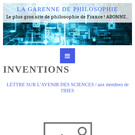
LA GARENNE DE PHILOSOPHIE
Le plus gros site de philosophie de France ! ABONNEZ-VOUS ! 4115 Articles, 1634 abonné·e·s, depuis 2006 . . . . . . . . 2 852 214 pages vues jusqu'à présent. Prestance et être apte à un plus grand nombre de choses.
INVENTIONS
LETTRE SUR L'AVENIR DES SCIENCES / aux membres de
l'IHES