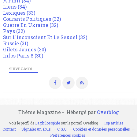
A Finir
(34)
Liens
(34)
Lexiques
(33)
Courants Politiques
(32)
Guerre En Ukraine
(32)
Pays
(32)
Sur L'inconscient Et Le Sexuel
(32)
Russie
(31)
Gilets Jaunes
(30)
Infos Paris 8
(30)
SUIVEZ-MOI
Thème Magazine - Hébergé par
Overblog
Voir le profil de
La philosophie
sur le portail Overblog
Top articles
Contact
Signaler un abus
C.G.U.
Cookies et données personnelles
Préférences cookies