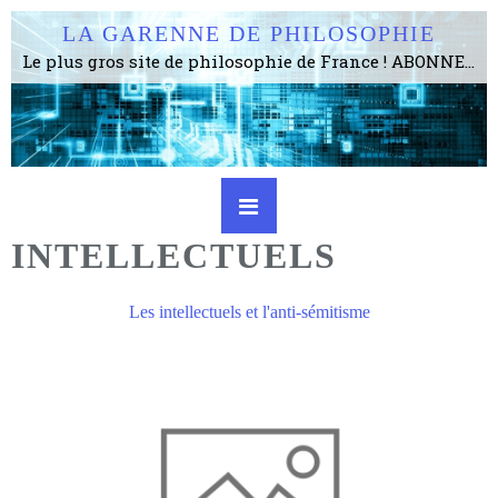
LA GARENNE DE PHILOSOPHIE
Le plus gros site de philosophie de France ! ABONNEZ-VOUS ! 4115 Articles, 1634 abonné·e·s, depuis 2006 . . . . . . . . 2 852 214 pages vues jusqu'à présent. Prestance et être apte à un plus grand nombre de choses.
INTELLECTUELS
Les intellectuels et l'anti-sémitisme