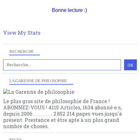
nomme les métaphysiciens classique. Nous avons
quant à nous déjà basculé d'emblée dans la modernité
Bonne lecture :)
quantique, résolvant la plupart des impasses
philosophique du WWe siècle. Cette pensée hors
contrat est la marque d'une complexité, riche de
View My Stats
multiples facteurs et échelles. Ce site contient des
articles pour être apte à un plus grand nombre de
choses.
RECHERCHE
LA GARENNE DE PHILOSOPHIE
Le plus gros site de philosophie de France !
ABONNEZ-VOUS ! 4115 Articles, 1634 abonné·e·s,
depuis 2006 . . . . . . . . 2 852 214 pages vues jusqu'à
présent. Prestance et être apte à un plus grand
nombre de choses.
PAGES