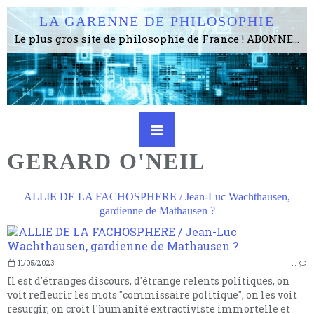
LA GARENNE DE PHILOSOPHIE
Le plus gros site de philosophie de France ! ABONNEZ-VOUS ! 4115 Articles, 1634 abonné·e·s, depuis 2006 . . . . . . . . 2 852 214 pages vues jusqu'à présent. Prestance et être apte à un plus grand nombre de choses.
GERARD O'NEIL
ALLIE DE LA FACHOSPHERE / Jean-Luc Wachthausen,
gardienne de Mathausen ?
11/05/2023
…
Il est d'étranges discours, d'étrange relents politiques, on
voit refleurir les mots "commissaire politique", on les voit
resurgir, on croit l'humanité extractiviste immortelle et