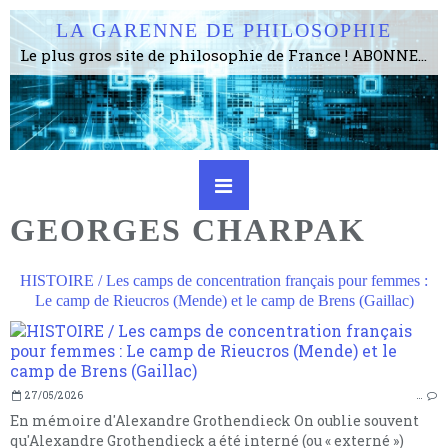
LA GARENNE DE PHILOSOPHIE
Le plus gros site de philosophie de France ! ABONNEZ-VOUS ! 4115 Articles, 1634 abonné·e·s, depuis 2006 . . . . . . . . 2 852 214 pages vues jusqu'à présent. Prestance et être apte à un plus grand nombre de choses.
GEORGES CHARPAK
HISTOIRE / Les camps de concentration français pour femmes :
Le camp de Rieucros (Mende) et le camp de Brens (Gaillac)
27/05/2026
…
En mémoire d'Alexandre Grothendieck On oublie souvent
qu'Alexandre Grothendieck a été interné (ou « externé »)