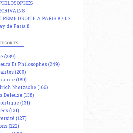
 PHILOSOPHES
 ECRIVAINS
TREME DROITE A PARIS 8 / Le
ay de Paris 8
TÉGORIES
se
(289)
eurs Et Philosophes
(249)
alités
(200)
érature
(180)
drich Nietzsche
(166)
es Deleuze
(138)
olitique
(131)
ées
(131)
ersité
(127)
ons
(122)