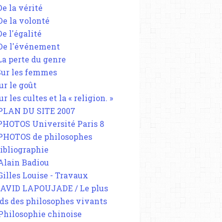
De la vérité
 De la volonté
De l'égalité
 De l'événement
 La perte du genre
 Sur les femmes
ur le goût
ur les cultes et la « religion. »
 PLAN DU SITE 2007
 PHOTOS Université Paris 8
 PHOTOS de philosophes
Bibliographie
 Alain Badiou
 Gilles Louise - Travaux
DAVID LAPOUJADE / Le plus
ds des philosophes vivants
 Philosophie chinoise