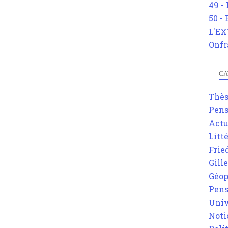
49 -
50 -
L'EX
Onfr
CA
Thè
Pens
Actu
Litt
Frie
Gill
Géop
Pens
Univ
Noti