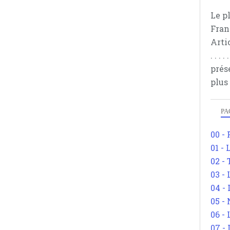
Le p
Fran
Arti
. . .
prés
plus
PA
00 -
01 - 
02 -
03 -
04 -
05 -
06 -
07 -