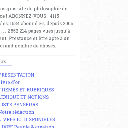
lus gros site de philosophie de
ce ! ABONNEZ-VOUS ! 4115
cles, 1634 abonné·e·s, depuis 2006
 . . . . . 2 852 214 pages vues jusqu'à
ent. Prestance et être apte à un
 grand nombre de choses.
GES
 PRESENTATION
Livre d'or
 THEMES ET RUBRIQUES
 LEXIQUE ET NOTIONS
 LISTE PENSEURS
 Notre rédaction
 LIVRES ICI DISPONIBLES
 LIVRE Peuple & création