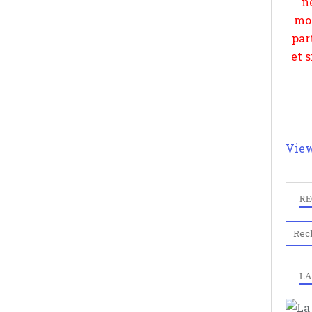
View
RE
LA