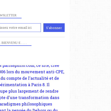
WSLETTER
iennement
paris8philo.com, ce site, créé
FERNANDO PESSOA
 . . BIENVENU·E . . . .
006 lors du mouvement anti-CPE,
LITTÉRATURE
ndu compte de l'actualité et de
ECRIVAINS
périmentation à Paris 8. Il
cupe plus largement de rendre
te d'une transformation dans
paradigmes philosophiques
ant la pensée du Dehors ou du
li, omme la nomme les
physiciens classique. Nous
s quant à nous déjà basculé
blée dans la modernité