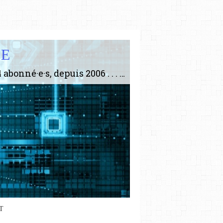
IE
Le plus gros site de philosophie de France ! ABONNEZ-VOUS ! 4115 Articles, 1634 abonné·e·s, depuis 2006 . . . . . . . . 2 852 214 pages vues jusqu'à présent. Prestance et être apte à un plus grand nombre de choses.
T