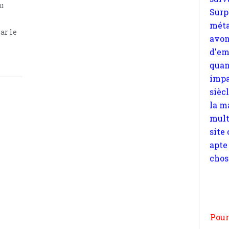
u
quan
impa
ar le
sièc
la m
mult
site
apte
chos
Pour
n
moi
par
et 