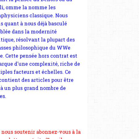
tique, résolvant la plupart des
sses philosophique du WWe
le. Cette pensée hors contrat est
arque d'une complexité, riche de
iples facteurs et échelles. Ce
 contient des articles pour être
 à un plus grand nombre de
es.
 nous soutenir abonnez-vous à la
ewsletter gratuite (2 mails par
s), commentez sans hésitation,
tagez le contenu sur les réseaux
si vous le pouvez faîtes des liens