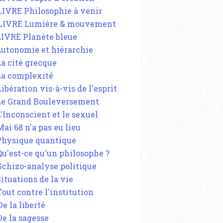
 LIVRE Philosophie à venir
 LIVRE Lumière & mouvement
 LIVRE Planète bleue
 Autonomie et hiérarchie
La cité grecque
 La complexité
Libération vis-à-vis de l'esprit
 Le Grand Bouleversement
L'Inconscient et le sexuel
Mai 68 n'a pas eu lieu
 Physique quantique
 Qu'est-ce qu'un philosophe ?
 Schizo-analyse politique
Situations de la vie
Tout contre l'institution
De la liberté
De la sagesse