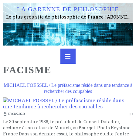
LA GARENNE DE PHILOSOPHIE
Le plus gros site de philosophie de France ! ABONNEZ-VOUS ! 4115 Articles, 1634 abonné·e·s, depuis 2006 . . . . . . . . 2 852 214 pages vues jusqu'à présent. Prestance et être apte à un plus grand nombre de choses.
FACISME
MICHAEL FOESSEL / Le préfascisme réside dans une tendance à
rechercher des coupables
17/08/2020
…
Le 30 septembre 1938, le président du Conseil Daladier,
acclamé à son retour de Munich, au Bourget. Photo Keystone
France Dans son dernier essai, le philosophe étudie l’entre-