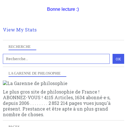
quant à nous déjà basculé d'emblée dans la modernité
quantique, résolvant la plupart des impasses
Bonne lecture :)
philosophique du WWe siècle. Cette pensée hors
contrat est la marque d'une complexité, riche de
multiples facteurs et échelles. Ce site contient des
View My Stats
articles pour être apte à un plus grand nombre de
choses.
RECHERCHE
LA GARENNE DE PHILOSOPHIE
Le plus gros site de philosophie de France !
ABONNEZ-VOUS ! 4115 Articles, 1634 abonné·e·s,
depuis 2006 . . . . . . . . 2 852 214 pages vues jusqu'à
présent. Prestance et être apte à un plus grand
nombre de choses.
PAGES