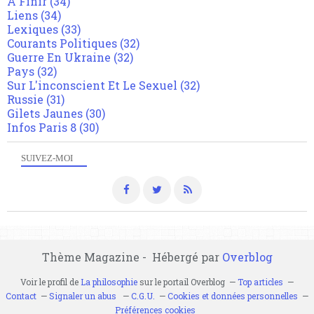
A Finir
(34)
Liens
(34)
Lexiques
(33)
Courants Politiques
(32)
Guerre En Ukraine
(32)
Pays
(32)
Sur L'inconscient Et Le Sexuel
(32)
Russie
(31)
Gilets Jaunes
(30)
Infos Paris 8
(30)
SUIVEZ-MOI
Thème Magazine - Hébergé par
Overblog
Voir le profil de
La philosophie
sur le portail Overblog
Top articles
Contact
Signaler un abus
C.G.U.
Cookies et données personnelles
Préférences cookies