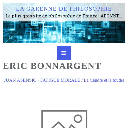
LA GARENNE DE PHILOSOPHIE
Le plus gros site de philosophie de France ! ABONNEZ-VOUS ! 4115 Articles, 1634 abonné·e·s, depuis 2006 . . . . . . . . 2 852 214 pages vues jusqu'à présent. Prestance et être apte à un plus grand nombre de choses.
ERIC BONNARGENT
JUAN ASENSIO - FATIGUE MORALE / La Cendre et la foudre