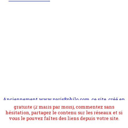
Anciennement www.paris8philo.com, ce site, créé en
Pour nous soutenir abonnez-vous à la newsletter
2006 lors du mouvement anti-CPE, a rendu compte de
gratuite (2 mails par mois), commentez sans
l'actualité et de l'expérimentation à Paris 8. Il
hésitation, partagez le contenu sur les réseaux et si
s'occupe plus largement de rendre compte d'une
vous le pouvez faîtes des liens depuis votre site.
transformation dans les paradigmes philosophiques
suivant la pensée du Dehors ou du Surpli, omme la
nomme les métaphysiciens classique. Nous avons