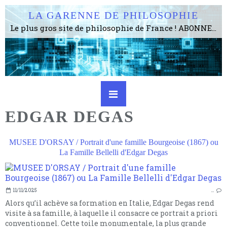
LA GARENNE DE PHILOSOPHIE
Le plus gros site de philosophie de France ! ABONNEZ-VOUS ! 4115 Articles, 1634 abonné·e·s, depuis 2006 . . . . . . . . 2 852 214 pages vues jusqu'à présent. Prestance et être apte à un plus grand nombre de choses.
EDGAR DEGAS
MUSEE D'ORSAY / Portrait d'une famille Bourgeoise (1867) ou
La Famille Bellelli d'Edgar Degas
11/11/2025
…
Alors qu’il achève sa formation en Italie, Edgar Degas rend
visite à sa famille, à laquelle il consacre ce portrait a priori
conventionnel. Cette toile monumentale, la plus grande