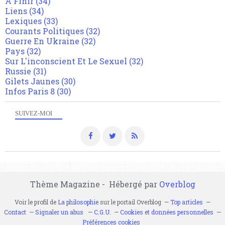
A Finir
(34)
Liens
(34)
Lexiques
(33)
Courants Politiques
(32)
Guerre En Ukraine
(32)
Pays
(32)
Sur L'inconscient Et Le Sexuel
(32)
Russie
(31)
Gilets Jaunes
(30)
Infos Paris 8
(30)
SUIVEZ-MOI
Thème Magazine - Hébergé par
Overblog
Voir le profil de
La philosophie
sur le portail Overblog
Top articles
Contact
Signaler un abus
C.G.U.
Cookies et données personnelles
Préférences cookies