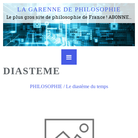
LA GARENNE DE PHILOSOPHIE
Le plus gros site de philosophie de France ! ABONNEZ-VOUS ! 4115 Articles, 1634 abonné·e·s, depuis 2006 . . . . . . . . 2 852 214 pages vues jusqu'à présent. Prestance et être apte à un plus grand nombre de choses.
DIASTEME
PHILOSOPHIE / Le diastème du temps