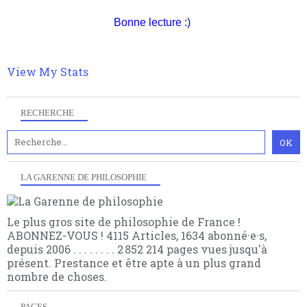
quant à nous déjà basculé d'emblée dans la modernité
quantique, résolvant la plupart des impasses
Bonne lecture :)
philosophique du WWe siècle. Cette pensée hors
contrat est la marque d'une complexité, riche de
multiples facteurs et échelles. Ce site contient des
View My Stats
articles pour être apte à un plus grand nombre de
choses.
RECHERCHE
LA GARENNE DE PHILOSOPHIE
Le plus gros site de philosophie de France !
ABONNEZ-VOUS ! 4115 Articles, 1634 abonné·e·s,
depuis 2006 . . . . . . . . 2 852 214 pages vues jusqu'à
présent. Prestance et être apte à un plus grand
nombre de choses.
PAGES