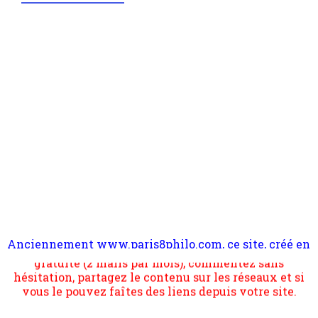
Anciennement www.paris8philo.com, ce site, créé en
Pour nous soutenir abonnez-vous à la newsletter
2006 lors du mouvement anti-CPE, a rendu compte de
gratuite (2 mails par mois), commentez sans
l'actualité et de l'expérimentation à Paris 8. Il
hésitation, partagez le contenu sur les réseaux et si
s'occupe plus largement de rendre compte d'une
vous le pouvez faîtes des liens depuis votre site.
transformation dans les paradigmes philosophiques
suivant la pensée du Dehors ou du Surpli, omme la
nomme les métaphysiciens classique. Nous avons