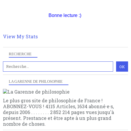
quantique, résolvant la plupart des impasses
Pour nous soutenir abonnez-vous à la newsletter
philosophique du WWe siècle. Cette pensée hors
gratuite (2 mails par mois), commentez sans
contrat est la marque d'une complexité, riche de
Bonne lecture :)
hésitation, partagez le contenu sur les réseaux et si
multiples facteurs et échelles. Ce site contient des
vous le pouvez faîtes des liens depuis votre site.
articles pour être apte à un plus grand nombre de
choses.
View My Stats
RECHERCHE
LA GARENNE DE PHILOSOPHIE
Le plus gros site de philosophie de France !
ABONNEZ-VOUS ! 4115 Articles, 1634 abonné·e·s,
depuis 2006 . . . . . . . . 2 852 214 pages vues jusqu'à
présent. Prestance et être apte à un plus grand
nombre de choses.