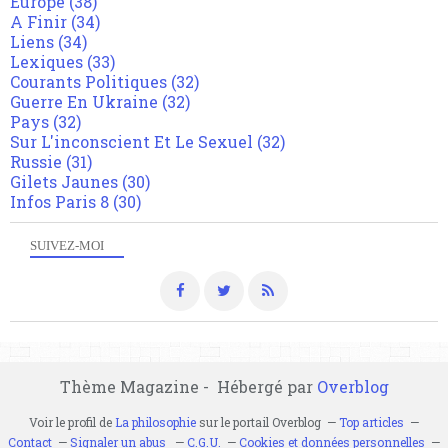
Europe
(38)
A Finir
(34)
Liens
(34)
Lexiques
(33)
Courants Politiques
(32)
Guerre En Ukraine
(32)
Pays
(32)
Sur L'inconscient Et Le Sexuel
(32)
Russie
(31)
Gilets Jaunes
(30)
Infos Paris 8
(30)
SUIVEZ-MOI
Thème Magazine - Hébergé par
Overblog
Voir le profil de
La philosophie
sur le portail Overblog
Top articles
Contact
Signaler un abus
C.G.U.
Cookies et données personnelles