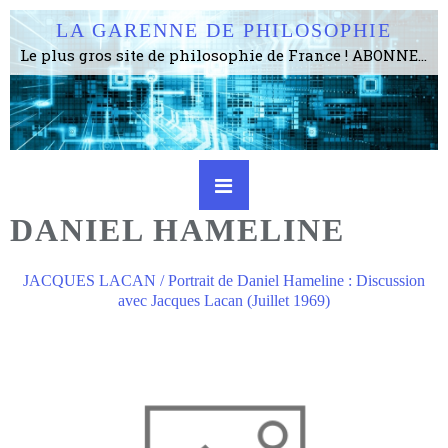
LA GARENNE DE PHILOSOPHIE
Le plus gros site de philosophie de France ! ABONNEZ-VOUS ! 4115 Articles, 1634 abonné·e·s, depuis 2006 . . . . . . . . 2 852 214 pages vues jusqu'à présent. Prestance et être apte à un plus grand nombre de choses.
DANIEL HAMELINE
JACQUES LACAN / Portrait de Daniel Hameline : Discussion
avec Jacques Lacan (Juillet 1969)