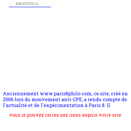
. . . . BIENVENU·E . . . .
Anciennement www.paris8philo.com, ce site, créé en
2006 lors du mouvement anti-CPE, a rendu compte de
l'actualité et de l'expérimentation à Paris 8. Il
s'occupe plus largement de rendre compte d'une
transformation dans les paradigmes philosophiques
suivant la pensée du Dehors ou du Surpli, omme la
nomme les métaphysiciens classique. Nous avons
quant à nous déjà basculé d'emblée dans la modernité