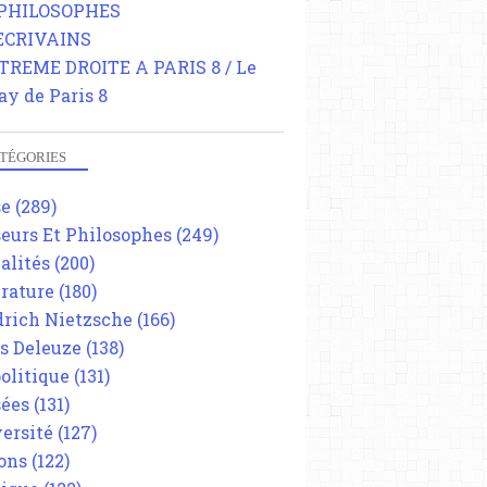
 PHILOSOPHES
 ECRIVAINS
TREME DROITE A PARIS 8 / Le
ay de Paris 8
TÉGORIES
se
(289)
eurs Et Philosophes
(249)
alités
(200)
érature
(180)
drich Nietzsche
(166)
es Deleuze
(138)
olitique
(131)
ées
(131)
ersité
(127)
ons
(122)