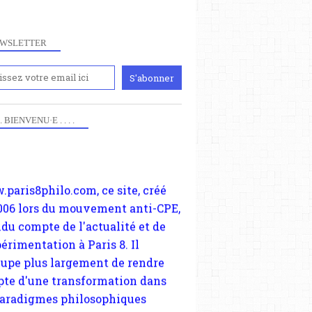
WSLETTER
iennement
paris8philo.com, ce site, créé
RATIONALISME
 . . BIENVENU·E . . . .
006 lors du mouvement anti-CPE,
CORINNE PELLUCHON
ndu compte de l'actualité et de
périmentation à Paris 8. Il
cupe plus largement de rendre
te d'une transformation dans
paradigmes philosophiques
ant la pensée du Dehors ou du
li, omme la nomme les
physiciens classique. Nous
s quant à nous déjà basculé
blée dans la modernité