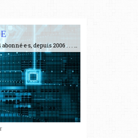
IE
Le plus gros site de philosophie de France ! ABONNEZ-VOUS ! 4115 Articles, 1634 abonné·e·s, depuis 2006 . . . . . . . . 2 852 214 pages vues jusqu'à présent. Prestance et être apte à un plus grand nombre de choses.
T