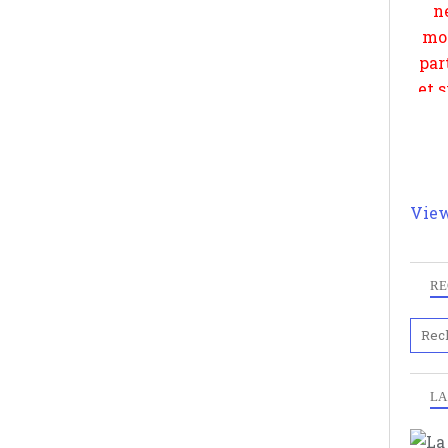
View
RE
LA