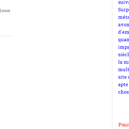
quan
llesse
impa
sièc
la m
mult
site
apte
chos
Pour
n
moi
par
et 