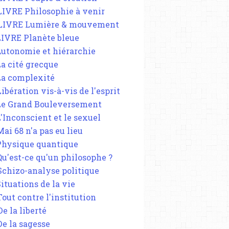
 LIVRE Philosophie à venir
 LIVRE Lumière & mouvement
 LIVRE Planète bleue
 Autonomie et hiérarchie
La cité grecque
 La complexité
Libération vis-à-vis de l'esprit
 Le Grand Bouleversement
L'Inconscient et le sexuel
Mai 68 n'a pas eu lieu
 Physique quantique
 Qu'est-ce qu'un philosophe ?
 Schizo-analyse politique
Situations de la vie
Tout contre l'institution
De la liberté
De la sagesse