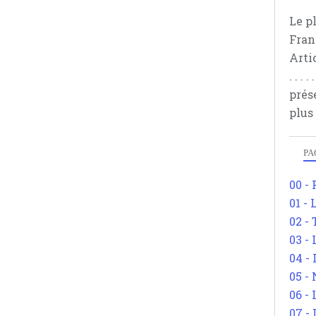
Le p
Fran
Arti
. . .
prés
plus
PA
00 -
01 - 
02 -
03 -
04 -
05 -
06 -
07 -