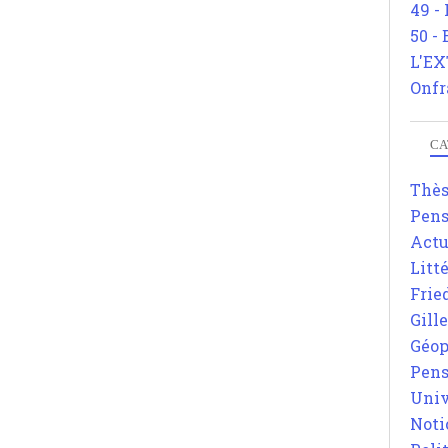
49 -
50 -
L'EX
Onfr
CA
Thè
Pens
Actu
Litt
Frie
Gill
Géop
Pens
Univ
Noti