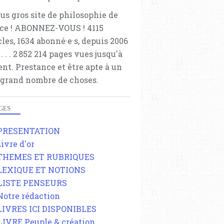
lus gros site de philosophie de
ce ! ABONNEZ-VOUS ! 4115
cles, 1634 abonné·e·s, depuis 2006
 . . . . . 2 852 214 pages vues jusqu'à
ent. Prestance et être apte à un
 grand nombre de choses.
GES
 PRESENTATION
Livre d'or
 THEMES ET RUBRIQUES
 LEXIQUE ET NOTIONS
 LISTE PENSEURS
 Notre rédaction
 LIVRES ICI DISPONIBLES
 LIVRE Peuple & création