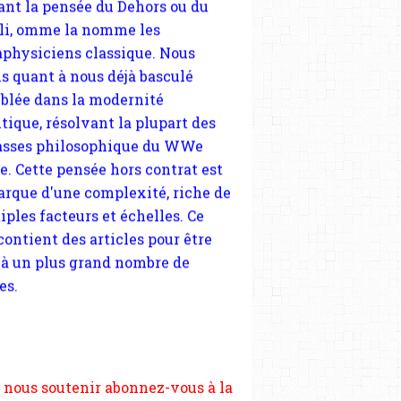
tique, résolvant la plupart des
sses philosophique du WWe
le. Cette pensée hors contrat est
arque d'une complexité, riche de
iples facteurs et échelles. Ce
 contient des articles pour être
 à un plus grand nombre de
es.
 nous soutenir abonnez-vous à la
ewsletter gratuite (2 mails par
s), commentez sans hésitation,
tagez le contenu sur les réseaux
si vous le pouvez faîtes des liens