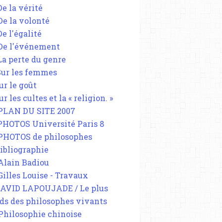
De la vérité
 De la volonté
De l'égalité
 De l'événement
 La perte du genre
 Sur les femmes
ur le goût
ur les cultes et la « religion. »
 PLAN DU SITE 2007
 PHOTOS Université Paris 8
 PHOTOS de philosophes
Bibliographie
 Alain Badiou
 Gilles Louise - Travaux
DAVID LAPOUJADE / Le plus
ds des philosophes vivants
 Philosophie chinoise