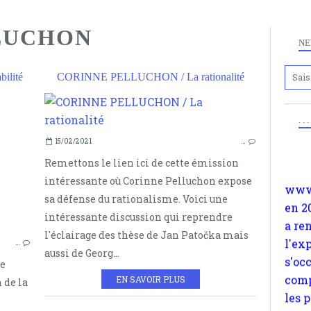
LUCHON
NE
ilité
CORINNE PELLUCHON / La rationalité
Anc
www.
CORINNE PELLUCHON
. .
en 2
VULNÉRABILITÉ
15/02/2021
…
a re
SUBALTERNE
Remettons le lien ici de cette émission
l'ex
NOTIONS
intéressante où Corinne Pelluchon expose
s'oc
sa défense du rationalisme. Voici une
comp
intéressante discussion qui reprendre
les 
l'éclairage des thèse de Jan Patočka mais
suiv
…
aussi de Georg...
Surp
le
méta
EN SAVOIR PLUS
 de la
avon
d'em