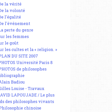
De la vérité
 De la volonté
De l'égalité
 De l'événement
 La perte du genre
 Sur les femmes
ur le goût
ur les cultes et la « religion. »
 PLAN DU SITE 2007
 PHOTOS Université Paris 8
 PHOTOS de philosophes
Bibliographie
 Alain Badiou
 Gilles Louise - Travaux
DAVID LAPOUJADE / Le plus
ds des philosophes vivants
 Philosophie chinoise