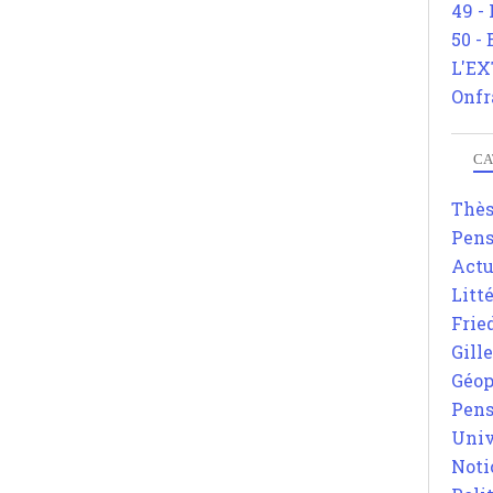
49 -
50 -
L'EX
Onfr
CA
Thè
Pens
Actu
Litt
Frie
Gill
Géop
Pens
Univ
Noti