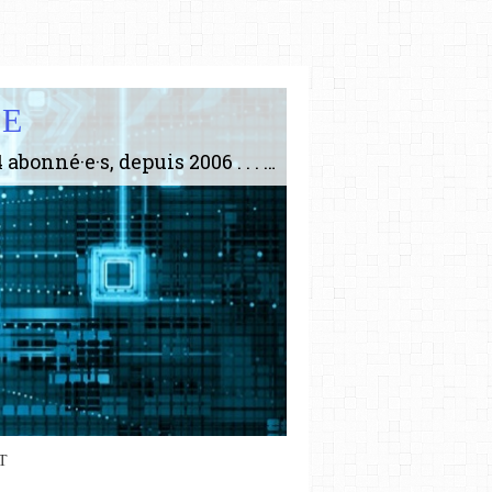
IE
Le plus gros site de philosophie de France ! ABONNEZ-VOUS ! 4115 Articles, 1634 abonné·e·s, depuis 2006 . . . . . . . . 2 852 214 pages vues jusqu'à présent. Prestance et être apte à un plus grand nombre de choses.
T