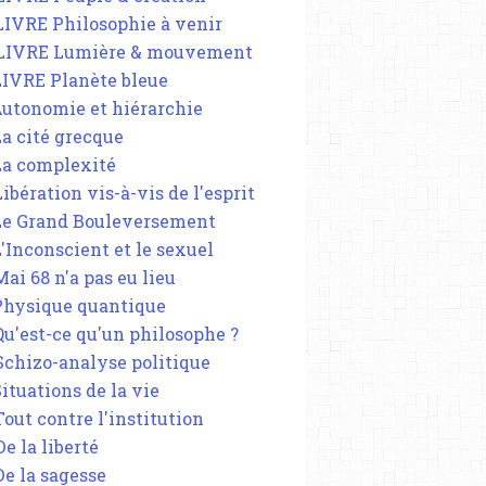
 LIVRE Philosophie à venir
 LIVRE Lumière & mouvement
 LIVRE Planète bleue
 Autonomie et hiérarchie
La cité grecque
 La complexité
Libération vis-à-vis de l'esprit
 Le Grand Bouleversement
L'Inconscient et le sexuel
Mai 68 n'a pas eu lieu
 Physique quantique
 Qu'est-ce qu'un philosophe ?
 Schizo-analyse politique
Situations de la vie
Tout contre l'institution
De la liberté
De la sagesse