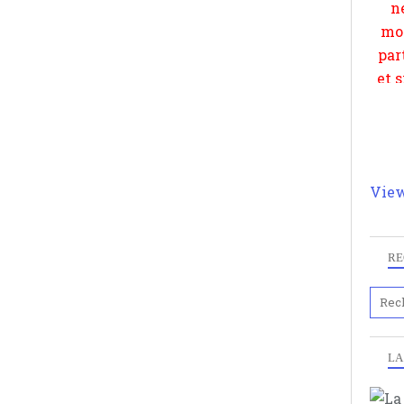
View
RE
LA