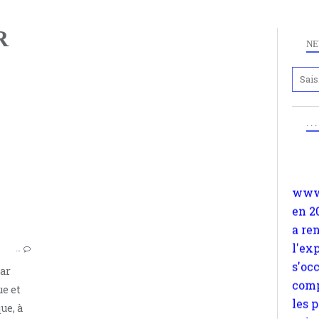
R
NE
Anc
www.
CLAIRE DÉMAR
. .
en 2
FÉMINISME
a re
l'ex
s'oc
comp
les 
suiv
…
Surp
mar
méta
ue et
avon
ue, à
d'em