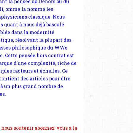
tique, résolvant la plupart des
sses philosophique du WWe
le. Cette pensée hors contrat est
arque d'une complexité, riche de
iples facteurs et échelles. Ce
 contient des articles pour être
 à un plus grand nombre de
es.
 nous soutenir abonnez-vous à la
ewsletter gratuite (2 mails par
s), commentez sans hésitation,
tagez le contenu sur les réseaux
si vous le pouvez faîtes des liens