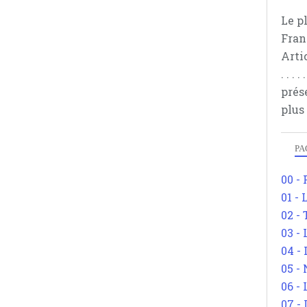
Le p
Fran
Arti
. . .
prés
plus
PA
00 -
01 - 
02 -
03 -
04 -
05 -
06 -
07 -