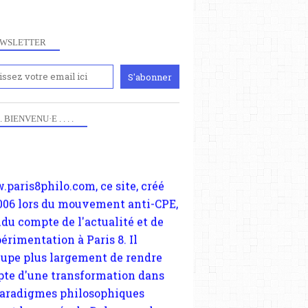
WSLETTER
iennement
paris8philo.com, ce site, créé
 . . BIENVENU·E . . . .
006 lors du mouvement anti-CPE,
ndu compte de l'actualité et de
périmentation à Paris 8. Il
cupe plus largement de rendre
te d'une transformation dans
paradigmes philosophiques
ant la pensée du Dehors ou du
li, omme la nomme les
physiciens classique. Nous
s quant à nous déjà basculé
blée dans la modernité