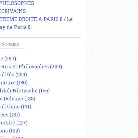
 PHILOSOPHES
 ECRIVAINS
TREME DROITE A PARIS 8 / Le
ay de Paris 8
TÉGORIES
se
(289)
eurs Et Philosophes
(249)
alités
(200)
érature
(180)
drich Nietzsche
(166)
es Deleuze
(138)
olitique
(131)
ées
(131)
ersité
(127)
ons
(122)