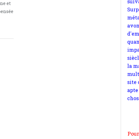
ne et
quan
pensée
impa
sièc
la m
mult
site
apte
chos
Pour
n
moi
par
et 