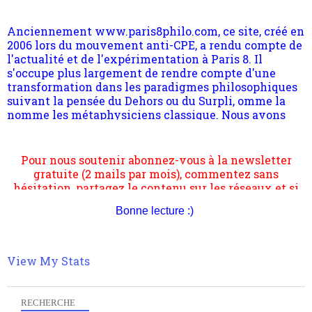
Anciennement www.paris8philo.com, ce site, créé en
2006 lors du mouvement anti-CPE, a rendu compte de
l'actualité et de l'expérimentation à Paris 8. Il
s'occupe plus largement de rendre compte d'une
transformation dans les paradigmes philosophiques
suivant la pensée du Dehors ou du Surpli, omme la
nomme les métaphysiciens classique. Nous avons
quant à nous déjà basculé d'emblée dans la modernité
quantique, résolvant la plupart des impasses
philosophique du WWe siècle. Cette pensée hors
Pour nous soutenir abonnez-vous à la newsletter
contrat est la marque d'une complexité, riche de
gratuite (2 mails par mois), commentez sans
multiples facteurs et échelles. Ce site contient des
hésitation, partagez le contenu sur les réseaux et si
articles pour être apte à un plus grand nombre de
vous le pouvez faîtes des liens depuis votre site.
choses.
Bonne lecture :)
View My Stats
RECHERCHE