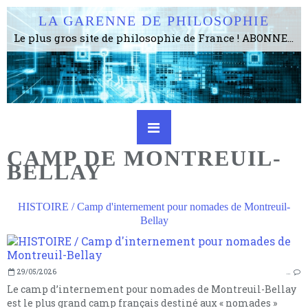
LA GARENNE DE PHILOSOPHIE
Le plus gros site de philosophie de France ! ABONNEZ-VOUS ! 4115 Articles, 1634 abonné·e·s, depuis 2006 . . . . . . . . 2 852 214 pages vues jusqu'à présent. Prestance et être apte à un plus grand nombre de choses.
CAMP DE MONTREUIL-
BELLAY
HISTOIRE / Camp d'internement pour nomades de Montreuil-
Bellay
29/05/2026
…
Le camp d’internement pour nomades de Montreuil-Bellay
est le plus grand camp français destiné aux « nomades »