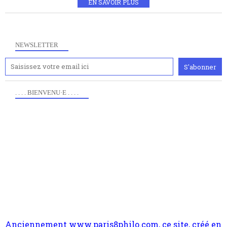
EN SAVOIR PLUS
NEWSLETTER
. . . . BIENVENU·E . . . .
Anciennement www.paris8philo.com, ce site, créé en
2006 lors du mouvement anti-CPE, a rendu compte de