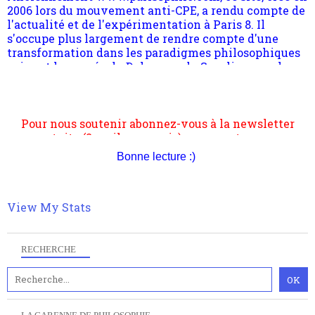
l'actualité et de l'expérimentation à Paris 8. Il
s'occupe plus largement de rendre compte d'une
transformation dans les paradigmes philosophiques
suivant la pensée du Dehors ou du Surpli, omme la
nomme les métaphysiciens classique. Nous avons
quant à nous déjà basculé d'emblée dans la modernité
quantique, résolvant la plupart des impasses
philosophique du WWe siècle. Cette pensée hors
Pour nous soutenir abonnez-vous à la newsletter
contrat est la marque d'une complexité, riche de
gratuite (2 mails par mois), commentez sans
multiples facteurs et échelles. Ce site contient des
hésitation, partagez le contenu sur les réseaux et si
articles pour être apte à un plus grand nombre de
vous le pouvez faîtes des liens depuis votre site.
Bonne lecture :)
choses.
View My Stats
RECHERCHE