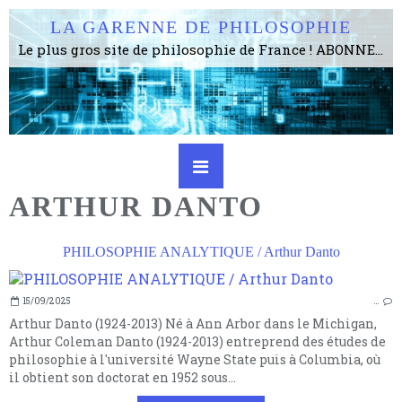
LA GARENNE DE PHILOSOPHIE
Le plus gros site de philosophie de France ! ABONNEZ-VOUS ! 4115 Articles, 1634 abonné·e·s, depuis 2006 . . . . . . . . 2 852 214 pages vues jusqu'à présent. Prestance et être apte à un plus grand nombre de choses.
ARTHUR DANTO
PHILOSOPHIE ANALYTIQUE / Arthur Danto
15/09/2025
…
Arthur Danto (1924-2013) Né à Ann Arbor dans le Michigan,
Arthur Coleman Danto (1924-2013) entreprend des études de
philosophie à l'université Wayne State puis à Columbia, où
il obtient son doctorat en 1952 sous...