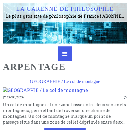
LA GARENNE DE PHILOSOPHIE
Le plus gros site de philosophie de France ! ABONNEZ-VOUS ! 4115 Articles, 1634 abonné·e·s, depuis 2006 . . . . . . . . 2 852 214 pages vues jusqu'à présent. Prestance et être apte à un plus grand nombre de choses.
ARPENTAGE
GEOGRAPHIE / Le col de montagne
26/05/2026
…
Un col de montagne est une zone basse entre deux sommets
montagneux, permettant de traverser une chaîne de
montagnes. Un col de montagne marque un point de
passage situé dans une zone de relief déprimée entre deux...