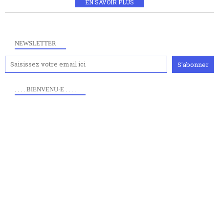
EN SAVOIR PLUS
NEWSLETTER
. . . . BIENVENU·E . . . .