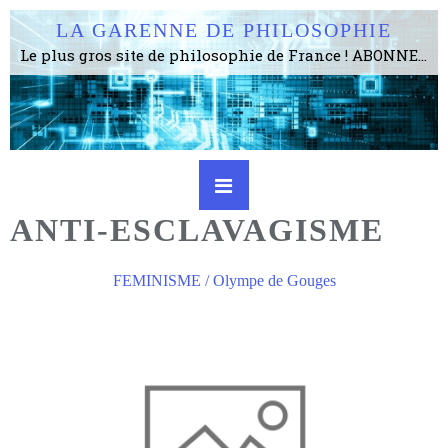
LA GARENNE DE PHILOSOPHIE
Le plus gros site de philosophie de France ! ABONNEZ-VOUS ! 4115 Articles, 1634 abonné·e·s, depuis 2006 . . . . . . . . 2 852 214 pages vues jusqu'à présent. Prestance et être apte à un plus grand nombre de choses.
ANTI-ESCLAVAGISME
FEMINISME / Olympe de Gouges