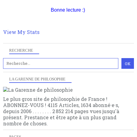
quant à nous déjà basculé d'emblée dans la modernité
Bonne lecture :)
quantique, résolvant la plupart des impasses
philosophique du WWe siècle. Cette pensée hors
contrat est la marque d'une complexité, riche de
multiples facteurs et échelles. Ce site contient des
View My Stats
articles pour être apte à un plus grand nombre de
choses.
RECHERCHE
LA GARENNE DE PHILOSOPHIE
Le plus gros site de philosophie de France !
ABONNEZ-VOUS ! 4115 Articles, 1634 abonné·e·s,
depuis 2006 . . . . . . . . 2 852 214 pages vues jusqu'à
présent. Prestance et être apte à un plus grand
nombre de choses.
PAGES