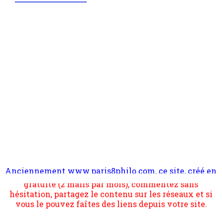
Anciennement www.paris8philo.com, ce site, créé en
Pour nous soutenir abonnez-vous à la newsletter
2006 lors du mouvement anti-CPE, a rendu compte de
gratuite (2 mails par mois), commentez sans
l'actualité et de l'expérimentation à Paris 8. Il
hésitation, partagez le contenu sur les réseaux et si
s'occupe plus largement de rendre compte d'une
vous le pouvez faîtes des liens depuis votre site.
transformation dans les paradigmes philosophiques
suivant la pensée du Dehors ou du Surpli, omme la
nomme les métaphysiciens classique. Nous avons