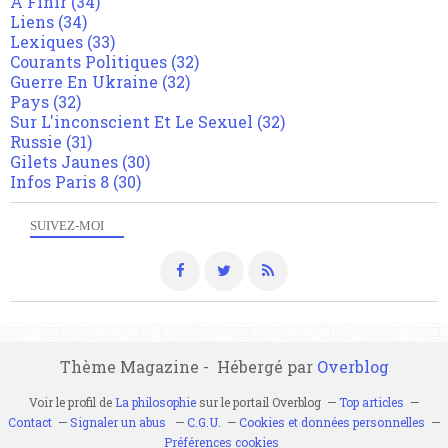
A Finir
(34)
Liens
(34)
Lexiques
(33)
Courants Politiques
(32)
Guerre En Ukraine
(32)
Pays
(32)
Sur L'inconscient Et Le Sexuel
(32)
Russie
(31)
Gilets Jaunes
(30)
Infos Paris 8
(30)
SUIVEZ-MOI
Thème Magazine - Hébergé par
Overblog
Voir le profil de
La philosophie
sur le portail Overblog
Top articles
Contact
Signaler un abus
C.G.U.
Cookies et données personnelles
Préférences cookies