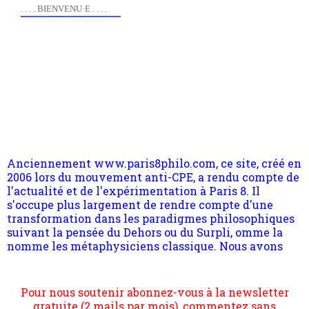
. . . . BIENVENU·E . . . .
Anciennement www.paris8philo.com, ce site, créé en
2006 lors du mouvement anti-CPE, a rendu compte de
l'actualité et de l'expérimentation à Paris 8. Il
s'occupe plus largement de rendre compte d'une
transformation dans les paradigmes philosophiques
suivant la pensée du Dehors ou du Surpli, omme la
nomme les métaphysiciens classique. Nous avons
quant à nous déjà basculé d'emblée dans la modernité
quantique, résolvant la plupart des impasses
philosophique du WWe siècle. Cette pensée hors
Pour nous soutenir abonnez-vous à la newsletter
contrat est la marque d'une complexité, riche de
gratuite (2 mails par mois), commentez sans
multiples facteurs et échelles. Ce site contient des
hésitation, partagez le contenu sur les réseaux et si