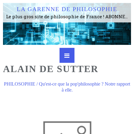
LA GARENNE DE PHILOSOPHIE
Le plus gros site de philosophie de France ! ABONNEZ-VOUS ! 4115 Articles, 1634 abonné·e·s, depuis 2006 . . . . . . . . 2 852 214 pages vues jusqu'à présent. Prestance et être apte à un plus grand nombre de choses.
ALAIN DE SUTTER
PHILOSOPHIE / Qu'est-ce que la pop'philosophie ? Notre rapport
à elle.