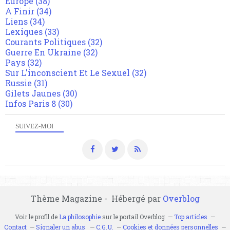
Europe
(38)
A Finir
(34)
Liens
(34)
Lexiques
(33)
Courants Politiques
(32)
Guerre En Ukraine
(32)
Pays
(32)
Sur L'inconscient Et Le Sexuel
(32)
Russie
(31)
Gilets Jaunes
(30)
Infos Paris 8
(30)
SUIVEZ-MOI
Thème Magazine - Hébergé par
Overblog
Voir le profil de
La philosophie
sur le portail Overblog
Top articles
Contact
Signaler un abus
C.G.U.
Cookies et données personnelles