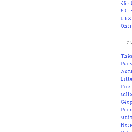
49 -
50 -
L'EX
Onfr
CA
Thè
Pens
Actu
Litt
Frie
Gill
Géop
Pens
Univ
Noti