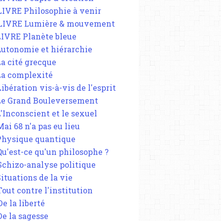
 LIVRE Philosophie à venir
 LIVRE Lumière & mouvement
 LIVRE Planète bleue
 Autonomie et hiérarchie
La cité grecque
 La complexité
Libération vis-à-vis de l'esprit
 Le Grand Bouleversement
L'Inconscient et le sexuel
Mai 68 n'a pas eu lieu
 Physique quantique
 Qu'est-ce qu'un philosophe ?
 Schizo-analyse politique
Situations de la vie
Tout contre l'institution
De la liberté
De la sagesse