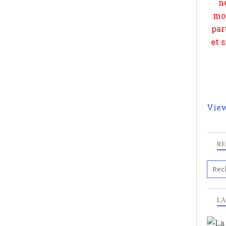
View
RE
LA