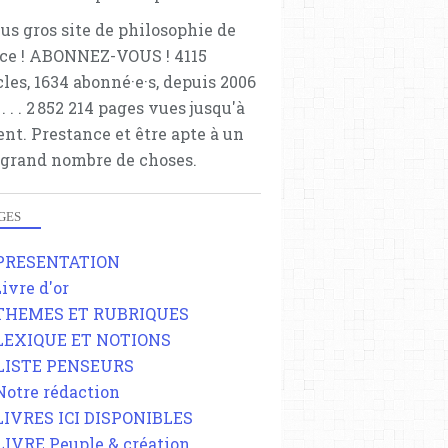
lus gros site de philosophie de
ce ! ABONNEZ-VOUS ! 4115
cles, 1634 abonné·e·s, depuis 2006
 . . . . . 2 852 214 pages vues jusqu'à
ent. Prestance et être apte à un
 grand nombre de choses.
GES
 PRESENTATION
Livre d'or
 THEMES ET RUBRIQUES
 LEXIQUE ET NOTIONS
 LISTE PENSEURS
 Notre rédaction
 LIVRES ICI DISPONIBLES
 LIVRE Peuple & création