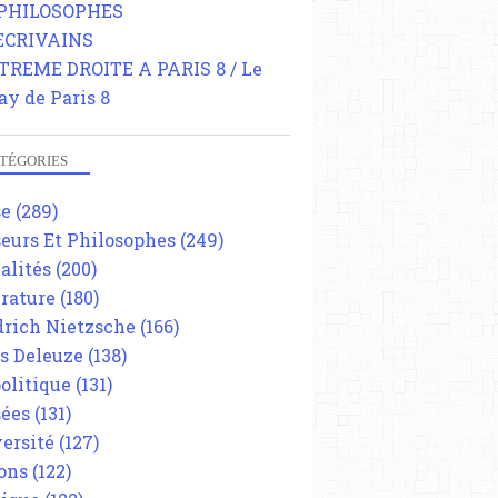
 PHILOSOPHES
 ECRIVAINS
TREME DROITE A PARIS 8 / Le
ay de Paris 8
TÉGORIES
se
(289)
eurs Et Philosophes
(249)
alités
(200)
érature
(180)
drich Nietzsche
(166)
es Deleuze
(138)
olitique
(131)
ées
(131)
ersité
(127)
ons
(122)