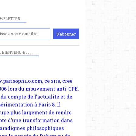
WSLETTER
iennement
paris8philo.com, ce site, créé
 . . BIENVENU·E . . . .
006 lors du mouvement anti-CPE,
ndu compte de l'actualité et de
périmentation à Paris 8. Il
cupe plus largement de rendre
te d'une transformation dans
paradigmes philosophiques
ant la pensée du Dehors ou du
li, omme la nomme les
physiciens classique. Nous
s quant à nous déjà basculé
blée dans la modernité