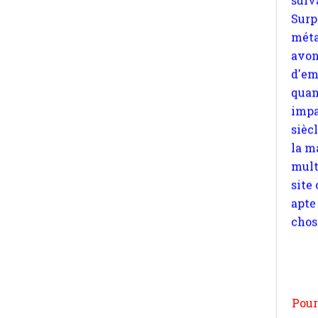
quan
impa
sièc
la m
mult
site
apte
chos
Pour
n
moi
par
et 