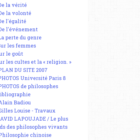
De la vérité
 De la volonté
De l'égalité
 De l'événement
 La perte du genre
 Sur les femmes
ur le goût
ur les cultes et la « religion. »
 PLAN DU SITE 2007
 PHOTOS Université Paris 8
 PHOTOS de philosophes
Bibliographie
 Alain Badiou
 Gilles Louise - Travaux
DAVID LAPOUJADE / Le plus
ds des philosophes vivants
 Philosophie chinoise