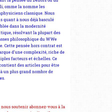
tique, résolvant la plupart des
sses philosophique du WWe
le. Cette pensée hors contrat est
arque d'une complexité, riche de
iples facteurs et échelles. Ce
 contient des articles pour être
 à un plus grand nombre de
es.
 nous soutenir abonnez-vous à la
ewsletter gratuite (2 mails par
s), commentez sans hésitation,
tagez le contenu sur les réseaux
si vous le pouvez faîtes des liens