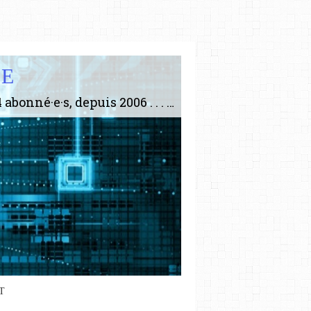
IE
Le plus gros site de philosophie de France ! ABONNEZ-VOUS ! 4115 Articles, 1634 abonné·e·s, depuis 2006 . . . . . . . . 2 852 214 pages vues jusqu'à présent. Prestance et être apte à un plus grand nombre de choses.
T