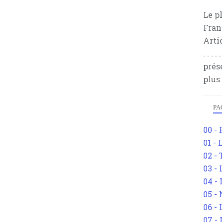
Le p
Fran
Arti
. . .
prés
plus
PA
00 -
01 - 
02 -
03 -
04 -
05 -
06 -
07 -