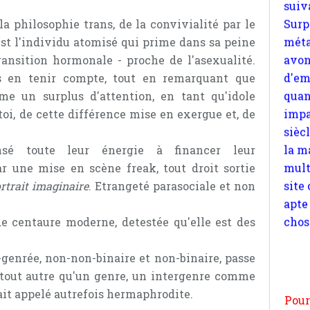
quan
a philosophie trans, de la convivialité par le
impa
est l'individu atomisé qui prime dans sa peine
sièc
ransition hormonale - proche de l'asexualité.
la m
as en tenir compte, tout en remarquant que
mult
me un surplus d'attention, en tant qu'idole
site
e toi, de cette différence mise en exergue et, de
apte
chos
sé toute leur énergie à financer leur
r une mise en scène freak, tout droit sortie
rtrait imaginaire
. Etrangeté parasociale et non
e centaure moderne, detestée qu'elle est des
Pour
n
enrée, non-non-binaire et non-binaire, passe
moi
t tout autre qu'un genre, un intergenre comme
par
tait appelé autrefois hermaphrodite.
et 