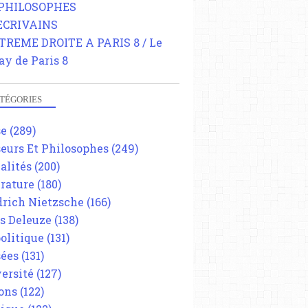
 PHILOSOPHES
 ECRIVAINS
TREME DROITE A PARIS 8 / Le
ay de Paris 8
TÉGORIES
se
(289)
eurs Et Philosophes
(249)
alités
(200)
érature
(180)
drich Nietzsche
(166)
es Deleuze
(138)
olitique
(131)
ées
(131)
ersité
(127)
ons
(122)