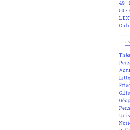
49 -
50 -
L'EX
Onfr
CA
Thè
Pens
Actu
Litt
Frie
Gill
Géop
Pens
Univ
Noti