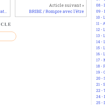
08 -
CORINNE PELLUCHON / La rationalité
BRIBE / Rompre avec l'être
09 -
10 -
11 -
ICLE
12 - 
13 -
14 - 
15 -
16 - 
17 - 
18 -
19 -
20 -
21 - 
22 - 
24 - 
25 - 