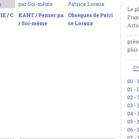
Le p
E / C
KANT / Penser pa
Obsèques de Patri
Fran
r Soi-même
ce Loraux
Arti
. . .
prés
plus
PA
00 -
01 - 
02 -
03 -
04 -
05 -
06 -
07 -