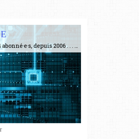
IE
Le plus gros site de philosophie de France ! ABONNEZ-VOUS ! 4115 Articles, 1634 abonné·e·s, depuis 2006 . . . . . . . . 2 852 214 pages vues jusqu'à présent. Prestance et être apte à un plus grand nombre de choses.
T