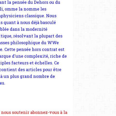
tique, résolvant la plupart des
sses philosophique du WWe
le. Cette pensée hors contrat est
arque d'une complexité, riche de
iples facteurs et échelles. Ce
 contient des articles pour être
 à un plus grand nombre de
es.
 nous soutenir abonnez-vous à la
ewsletter gratuite (2 mails par
s), commentez sans hésitation,
tagez le contenu sur les réseaux
si vous le pouvez faîtes des liens