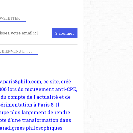
WSLETTER
iennement
paris8philo.com, ce site, créé
 . . BIENVENU·E . . . .
006 lors du mouvement anti-CPE,
ndu compte de l'actualité et de
périmentation à Paris 8. Il
cupe plus largement de rendre
te d'une transformation dans
paradigmes philosophiques
ant la pensée du Dehors ou du
li, omme la nomme les
physiciens classique. Nous
s quant à nous déjà basculé
blée dans la modernité