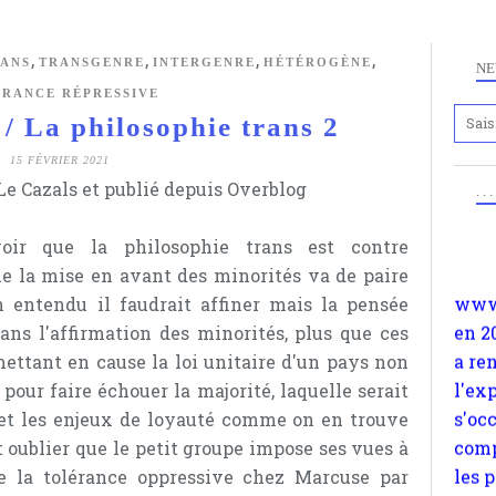
,
,
,
,
RANS
TRANSGENRE
INTERGENRE
HÉTÉROGÈNE
NE
RANCE RÉPRESSIVE
La philosophie trans 2
Anc
15 FÉVRIER 2021
www.
e Cazals et publié depuis Overblog
. .
en 2
a re
voir que la philosophie trans est contre
l'ex
e la mise en avant des minorités va de paire
s'oc
n entendu il faudrait affiner mais la pensée
comp
 dans l'affirmation des minorités, plus que ces
les 
ttant en cause la loi unitaire d'un pays non
suiv
 pour faire échouer la majorité, laquelle serait
Surp
et les enjeux de loyauté comme on en trouve
méta
t oublier que le petit groupe impose ses vues à
avon
e la tolérance oppressive chez Marcuse par
d'em