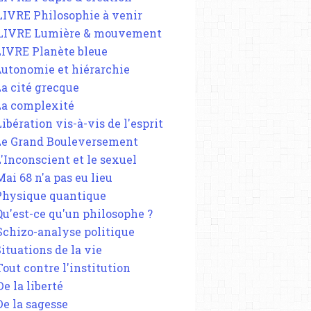
 LIVRE Philosophie à venir
 LIVRE Lumière & mouvement
 LIVRE Planète bleue
 Autonomie et hiérarchie
La cité grecque
 La complexité
Libération vis-à-vis de l'esprit
 Le Grand Bouleversement
L'Inconscient et le sexuel
Mai 68 n'a pas eu lieu
 Physique quantique
 Qu'est-ce qu'un philosophe ?
 Schizo-analyse politique
Situations de la vie
Tout contre l'institution
De la liberté
De la sagesse