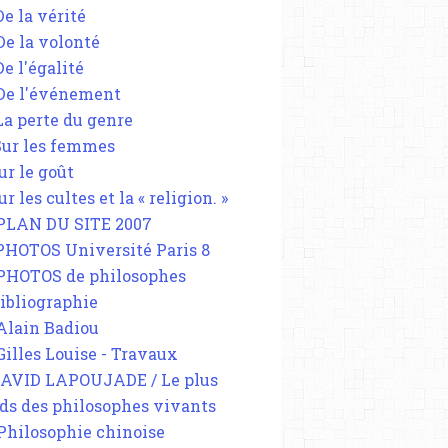
De la vérité
 De la volonté
De l'égalité
 De l'événement
 La perte du genre
 Sur les femmes
ur le goût
ur les cultes et la « religion. »
 PLAN DU SITE 2007
 PHOTOS Université Paris 8
 PHOTOS de philosophes
Bibliographie
 Alain Badiou
 Gilles Louise - Travaux
DAVID LAPOUJADE / Le plus
ds des philosophes vivants
 Philosophie chinoise