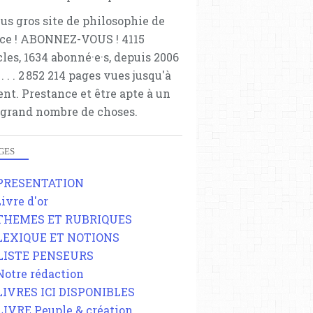
lus gros site de philosophie de
ce ! ABONNEZ-VOUS ! 4115
cles, 1634 abonné·e·s, depuis 2006
 . . . . . 2 852 214 pages vues jusqu'à
ent. Prestance et être apte à un
 grand nombre de choses.
GES
 PRESENTATION
Livre d'or
 THEMES ET RUBRIQUES
 LEXIQUE ET NOTIONS
 LISTE PENSEURS
 Notre rédaction
 LIVRES ICI DISPONIBLES
 LIVRE Peuple & création