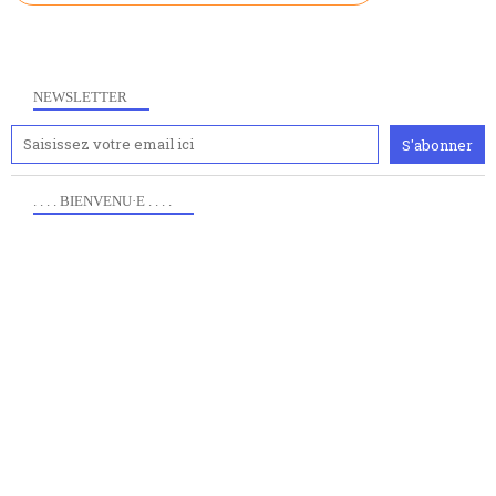
NEWSLETTER
. . . . BIENVENU·E . . . .
Anciennement www.paris8philo.com, ce site, créé en