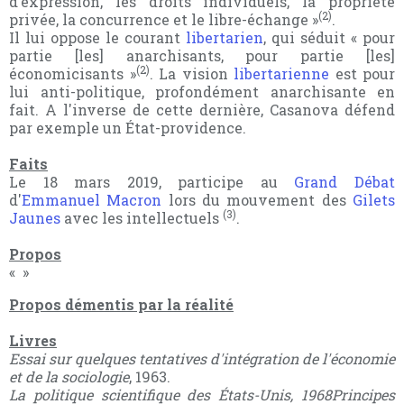
d’expression, les droits individuels, la propriété
(2)
privée, la concurrence et le libre-échange »
.
Il lui oppose le courant
libertarien
, qui séduit « pour
partie [les] anarchisants, pour partie [les]
(2)
économicisants »
. La vision
libertarienne
est pour
lui anti-politique, profondément anarchisante en
fait. A l'inverse de cette dernière, Casanova défend
par exemple un État-providence.
Faits
Le 18 mars 2019, participe au
Grand Débat
d'
Emmanuel Macron
lors du mouvement des
Gilets
(3)
Jaunes
avec les intellectuels
.
Propos
« »
Propos démentis par la réalité
Livres
Essai sur quelques tentatives d'intégration de l'économie
et de la sociologie
, 1963.
La politique scientifique des États-Unis, 1968Principes