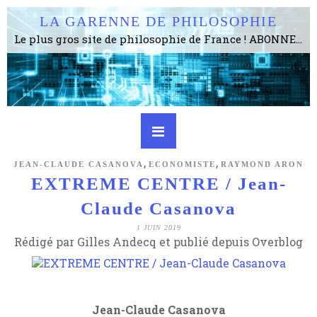
LA GARENNE DE PHILOSOPHIE
Le plus gros site de philosophie de France ! ABONNEZ-VOUS ! 4115 Articles, 1634 abonné·e·s, depuis 2006 . . . . . . . . 2 852 214 pages vues jusqu'à présent. Prestance et être apte à un plus grand nombre de choses.
,
,
JEAN-CLAUDE CASANOVA
ECONOMISTE
RAYMOND ARON
EXTREME CENTRE / Jean-
Claude Casanova
1 JUIN 2019
Rédigé par Gilles Andecq et publié depuis Overblog
Jean-Claude Casanova