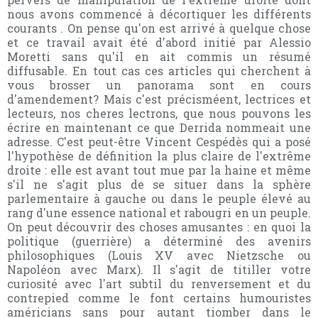
nous avons commencé à décortiquer les différents
courants . On pense qu'on est arrivé à quelque chose
et ce travail avait été d'abord initié par Alessio
Moretti sans qu'il en ait commis un résumé
diffusable. En tout cas ces articles qui cherchent à
vous brosser un panorama sont en cours
d'amendement? Mais c'est précisméent, lectrices et
lecteurs, nos cheres lectrons, que nous pouvons les
écrire en maintenant ce que Derrida nommeait une
adresse. C'est peut-être Vincent Cespédès qui a posé
l'hypothèse de définition la plus claire de l'extrême
droite : elle est avant tout mue par la haine et même
s'il ne s'agit plus de se situer dans la sphère
parlementaire à gauche ou dans le peuple élevé au
rang d'une essence national et rabougri en un peuple.
On peut découvrir des choses amusantes : en quoi la
politique (guerrière) a déterminé des avenirs
philosophiques (Louis XV avec Nietzsche ou
Napoléon avec Marx). Il s'agit de titiller votre
curiosité avec l'art subtil du renversement et du
contrepied comme le font certains humouristes
américians sans pour autant tiomber dans le