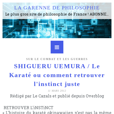
LA GARENNE DE PHILOSOPHIE
Le plus gros site de philosophie de France ! ABONNEZ-VOUS ! 4115 Articles, 1634 abonné·e·s, depuis 2006 . . . . . . . . 2 852 214 pages vues jusqu'à présent. Prestance et être apte à un plus grand nombre de choses.
SUR LE COMBAT ET LES GUERRES
SHIGUERU UEMURA / Le
Karaté ou comment retrouver
l'instinct juste
11 MARS 2012
Rédigé par Le Cazals et publié depuis Overblog
RETROUVER L’iNSTiNCT
« L’histoire du karaté okinawaiien n’est pas la même