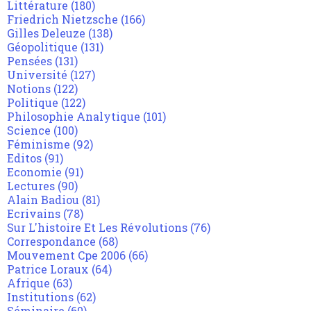
Littérature
(180)
Friedrich Nietzsche
(166)
Gilles Deleuze
(138)
Géopolitique
(131)
Pensées
(131)
Université
(127)
Notions
(122)
Politique
(122)
Philosophie Analytique
(101)
Science
(100)
Féminisme
(92)
Editos
(91)
Economie
(91)
Lectures
(90)
Alain Badiou
(81)
Ecrivains
(78)
Sur L'histoire Et Les Révolutions
(76)
Correspondance
(68)
Mouvement Cpe 2006
(66)
Patrice Loraux
(64)
Afrique
(63)
Institutions
(62)
Séminaire
(60)