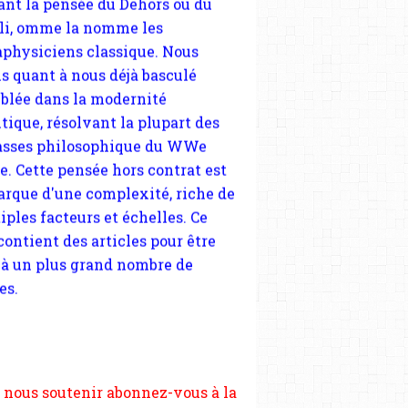
tique, résolvant la plupart des
sses philosophique du WWe
le. Cette pensée hors contrat est
arque d'une complexité, riche de
iples facteurs et échelles. Ce
 contient des articles pour être
 à un plus grand nombre de
es.
 nous soutenir abonnez-vous à la
ewsletter gratuite (2 mails par
s), commentez sans hésitation,
tagez le contenu sur les réseaux
si vous le pouvez faîtes des liens