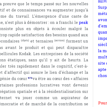
la preuve que le temps passé sur les nouvelles
quan
tif et de connaissances va augmenter jusqu'à
impa
ême du travail. L'émergence d'une caste de
sièc
e, n'est plus à démontrer : on a franchi le
peak
la m
siste plus en objets à écouler malgré la
mult
trop rapide satisfaction des besoins quand aux
site
secondaires
et ternaires
forment un
(objets)
(services)
apte
as avant le produit et qui peut disparaître
chos
llicules Kodak. Les entreprises de la société
ons étatiques, sans qu'il y ait de heurts. La
ler très rapidement dans le cognitif, c'est-à-
t d'affectif qui assure le lien d'échange et la
e génie du cœur
va être au cœur des « affaires
973
Pour
rtaines professions lucratives vont devenir
n
régation spatiale et à la résidentialisation sur
moi
ternet va jouer comme un aspirateur de
par
émocratie et de marché de la contribution se
et 