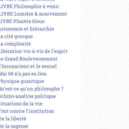
 LIVRE Philosophie à venir
 LIVRE Lumière & mouvement
 LIVRE Planète bleue
 Autonomie et hiérarchie
La cité grecque
 La complexité
Libération vis-à-vis de l'esprit
 Le Grand Bouleversement
L'Inconscient et le sexuel
Mai 68 n'a pas eu lieu
 Physique quantique
 Qu'est-ce qu'un philosophe ?
 Schizo-analyse politique
Situations de la vie
Tout contre l'institution
De la liberté
De la sagesse