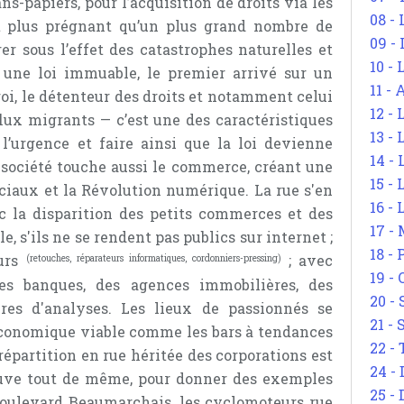
ans-papiers, pour l’acquisition de droits via les
08 -
ant plus prégnant qu’un plus grand nombre de
09 -
er sous l’effet des catastrophes naturelles et
10 -
 une loi immuable, le premier arrivé sur un
11 -
oi, le détenteur des droits et notamment celui
12 - 
flux migrants — c’est une des caractéristiques
13 -
l’urgence et faire ainsi que la loi devienne
14 - 
société touche aussi le commerce, créant une
15 -
ociaux et la Révolution numérique. La rue s'en
16 - 
 la disparition des petits commerces et des
17 - 
 s'ils ne se rendent pas publics sur internet ;
18 -
eurs
; avec
(retouches, réparateurs informatiques, cordonniers-pressing)
19 -
es banques, des agences immobilières, des
20 -
ires d'analyses. Les lieux de passionnés se
21 - 
conomique viable comme les bars à tendances
22 - 
a répartition en rue héritée des corporations est
24 - 
uve tout de même, pour donner des exemples
25 - 
 boulevard Beaumarchais, les cyclomoteurs rue