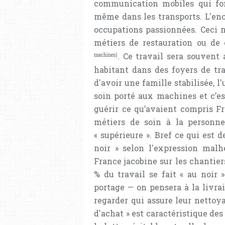
communication mobiles qui font
même dans les transports. L'enc
occupations passionnées. Ceci n
métiers de restauration ou de 
. Ce travail sera souvent
machines)
habitant dans des foyers de trav
d'avoir une famille stabilisée, l
soin porté aux machines et c’es
guérir ce qu’avaient compris Fre
métiers de soin à la personn
« supérieure ». Bref ce qui est d
noir » selon l'expression malh
France jacobine sur les chantier
% du travail se fait « au noir 
portage — on pensera à la livra
regarder qui assure leur nettoyag
d'achat » est caractéristique des