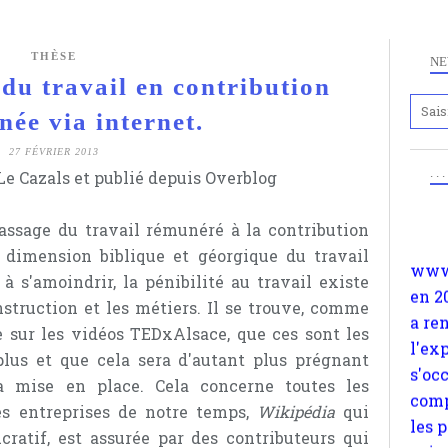
THÈSE
NE
du travail en contribution
née via internet.
Anc
www.
27 FÉVRIER 2013
. .
e Cazals et publié depuis Overblog
en 2
a re
assage du travail rémunéré à la contribution
l'ex
 dimension biblique et géorgique du travail
s'oc
à s'amoindrir, la pénibilité au travail existe
comp
truction et les métiers. Il se trouve, comme
les 
 sur les vidéos TEDxAlsace, que ces sont les
suiv
 plus et que cela sera d'autant plus prégnant
Surp
 mise en place. Cela concerne toutes les
méta
es entreprises de notre temps,
Wikipédia
qui
avon
ratif, est assurée par des contributeurs qui
d'em