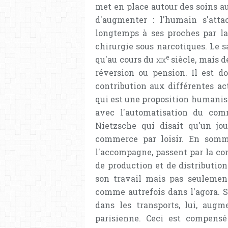
met en place autour des soins a
d'augmenter : l'humain s'atta
longtemps à ses proches par la
chirurgie sous narcotiques. Le s
e
qu'au cours du
xix
siècle, mais 
réversion ou pension. Il est d
contribution aux différentes ac
qui est une proposition humanis
avec l'automatisation du comm
Nietzsche qui disait qu'un jou
commerce par loisir. En somm
l'accompagne, passent par la con
de production et de distribution.
son travail mais pas seulement 
comme autrefois dans l'agora. S
dans les transports, lui, aug
parisienne. Ceci est compens