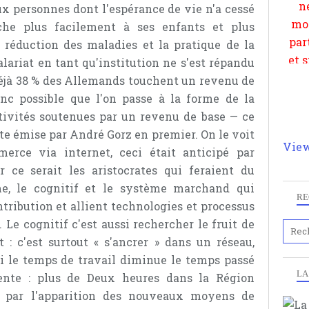
ux personnes dont l'espérance de vie n'a cessé
che plus facilement à ses enfants et plus
 réduction des maladies et la pratique de la
alariat en tant qu'institution ne s'est répandu
déjà 38 % des Allemands touchent un revenu de
onc possible que l'on passe à la forme de la
tivités soutenues par un revenu de base — ce
te émise par André Gorz en premier. On le voit
View
erce via internet, ceci était anticipé par
r ce serait les aristocrates qui feraient du
e, le cognitif et le système marchand qui
RE
tribution et allient technologies et processus
 Le cognitif c'est aussi rechercher le fruit de
: c'est surtout « s'ancrer » dans un réseau,
i le temps de travail diminue le temps passé
LA
mente : plus de Deux heures dans la Région
é par l'apparition des nouveaux moyens de