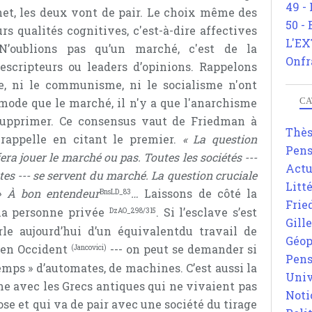
49 -
rnet, les deux vont de pair. Le choix même des
50 -
s qualités cognitives, c'est-à-dire affectives
L'EX
 N’oublions pas qu’un marché, c'est de la
Onfr
escripteurs ou leaders d’opinions. Rappelons
me, ni le communisme, ni le socialisme n'ont
mode que le marché, il n'y a que l'anarchisme
CA
 supprimer. Ce consensus vaut de Friedman à
Thè
rappelle en citant le premier.
« La question
Pens
 fera jouer le marché ou pas. Toutes les sociétés ---
Actu
tes --- se servent du marché. La question cruciale
Litt
. » À bon entendeur
…
Laissons de côté la
BnsLD_83
Frie
la personne privée
. Si l’esclave s’est
DzAO_298/315
Gill
le aujourd’hui d’un équivalentdu travail de
Géop
 en Occident
--- on peut se demander si
(Jancovici)
Pens
emps » d’automates, de machines. C’est aussi la
Univ
e avec les Grecs antiques qui ne vivaient pas
Noti
ose et qui va de pair avec une société du tirage