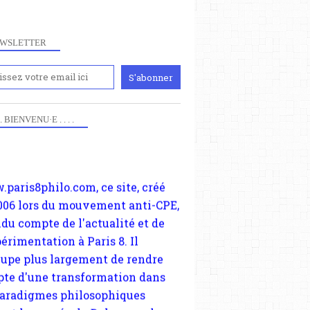
WSLETTER
iennement
paris8philo.com, ce site, créé
 . . BIENVENU·E . . . .
006 lors du mouvement anti-CPE,
ndu compte de l'actualité et de
périmentation à Paris 8. Il
cupe plus largement de rendre
te d'une transformation dans
paradigmes philosophiques
ant la pensée du Dehors ou du
li, omme la nomme les
physiciens classique. Nous
s quant à nous déjà basculé
blée dans la modernité