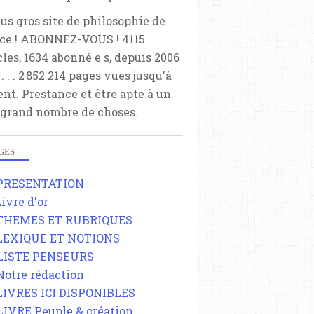
lus gros site de philosophie de
ce ! ABONNEZ-VOUS ! 4115
cles, 1634 abonné·e·s, depuis 2006
 . . . . . 2 852 214 pages vues jusqu'à
ent. Prestance et être apte à un
 grand nombre de choses.
GES
 PRESENTATION
Livre d'or
 THEMES ET RUBRIQUES
 LEXIQUE ET NOTIONS
 LISTE PENSEURS
 Notre rédaction
 LIVRES ICI DISPONIBLES
 LIVRE Peuple & création