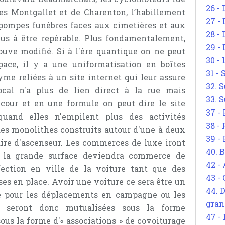
26 - 
es Montgallet et de Charenton, l’habillement
27 -
s pompes funèbres faces aux cimetières et aux
28 - 
us à être repérable. Plus fondamentalement,
29 -
rouve modifié. Si à l'ère quantique on ne peut
30 -
pace, il y a une uniformatisation en boîtes
31 -
yme reliées à un site internet qui leur assure
32. S
cal n'a plus de lien direct à la rue mais
33. S
-cour et en une formule on peut dire le site
37 -
quand elles n'empilent plus des activités
38 -
es monolithes construits autour d'une à deux
39 -
 dire d'ascenseur. Les commerces de luxe iront
40. 
t la grande surface deviendra commerce de
42 -
fection en ville de la voiture tant que des
43 -
ses en place. Avoir une voiture ce sera être un
44. 
ue pour les déplacements en campagne ou les
gran
s seront donc mutualisées sous la forme
47 -
 sous la forme d'« associations » de covoiturage