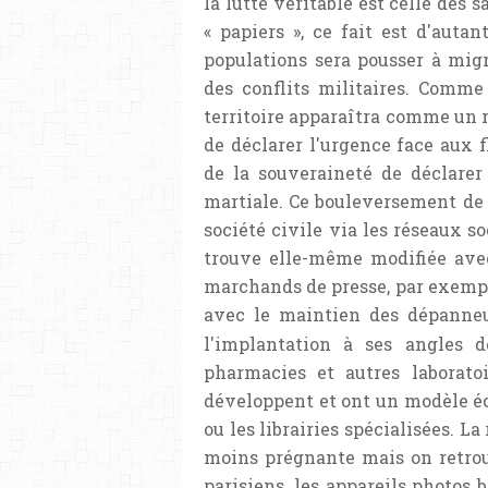
la lutte véritable est celle des s
« papiers », ce fait est d'aut
populations sera pousser à migr
des conflits militaires. Comme
territoire apparaîtra comme un r
de déclarer l'urgence face aux 
de la souveraineté de déclarer 
martiale. Ce bouleversement de 
société civile via les réseaux s
trouve elle-même modifiée avec
marchands de presse, par exemple,
avec le maintien des dépann
l'implantation à ses angles d
pharmacies et autres laborato
développent et ont un modèle é
ou les librairies spécialisées. L
moins prégnante mais on retro
parisiens, les appareils photos