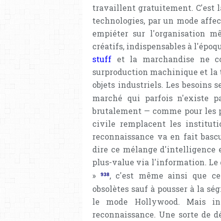
travaillent gratuitement. C'est 
technologies, par un mode affec
empiéter sur l'organisation m
créatifs, indispensables à l'époqu
stuff
et la marchandise ne con
surproduction machinique et la 
objets industriels. Les besoins 
marché qui parfois n'existe p
brutalement — comme pour les pe
civile remplacent les instituti
reconnaissance va en fait bascu
dire ce mélange d'intelligence e
plus-value via l'information. L
»
, c'est même ainsi que ce
938
obsolètes sauf à pousser à la ség
le mode Hollywood. Mais in
reconnaissance. Une sorte de d