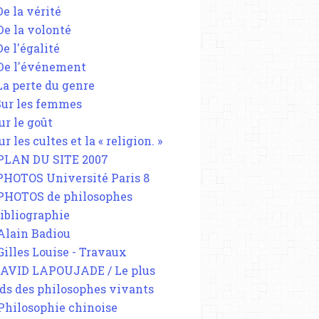
De la vérité
 De la volonté
De l'égalité
 De l'événement
 La perte du genre
 Sur les femmes
ur le goût
ur les cultes et la « religion. »
 PLAN DU SITE 2007
 PHOTOS Université Paris 8
 PHOTOS de philosophes
Bibliographie
 Alain Badiou
 Gilles Louise - Travaux
DAVID LAPOUJADE / Le plus
ds des philosophes vivants
 Philosophie chinoise