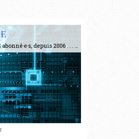
IE
Le plus gros site de philosophie de France ! ABONNEZ-VOUS ! 4115 Articles, 1634 abonné·e·s, depuis 2006 . . . . . . . . 2 852 214 pages vues jusqu'à présent. Prestance et être apte à un plus grand nombre de choses.
T