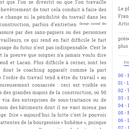
 que l'on se divertit ou que l'on travaille
Le p
hevêtrement de tout cela conduit à faire des
Fran
e change ni la pénibilité du travail dans les
Arti
construction, parfois d'entretien
(lavage corrosif des
. . .
 assuré par des sans-papiers ou des personnes
prés
ailleurs, ce qui rend en fait difficile le fait
plus
'usage du futur n'est pas indispensable. C’est le
t la preuve que soigner n’a jamais voulu dire
ud et Lacan. Plus difficile à cerner, sont les
PA
e dont le coaching apparaît comme la part
00 -
e l'ordre du travail tend à être du travail « au
01 - 
eureusement consacrée : ceci est visible en
02 -
s des grandes majors de la construction, où 90
03 -
» via des entreprises de sous-traitance ou de
04 -
ison des bâtiments dont il ne vaut mieux pas
05 -
e. Dire « aujourd'hui la lutte c'est le pouvoir
06 -
 attentes de la bourgeoisie « bohême », puisque
07 -