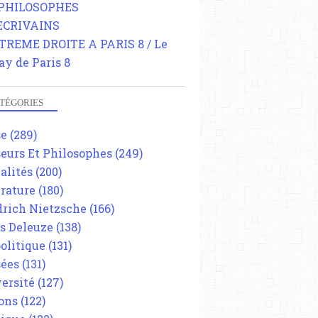
 PHILOSOPHES
 ECRIVAINS
TREME DROITE A PARIS 8 / Le
ay de Paris 8
TÉGORIES
se
(289)
eurs Et Philosophes
(249)
alités
(200)
érature
(180)
drich Nietzsche
(166)
es Deleuze
(138)
olitique
(131)
ées
(131)
ersité
(127)
ons
(122)