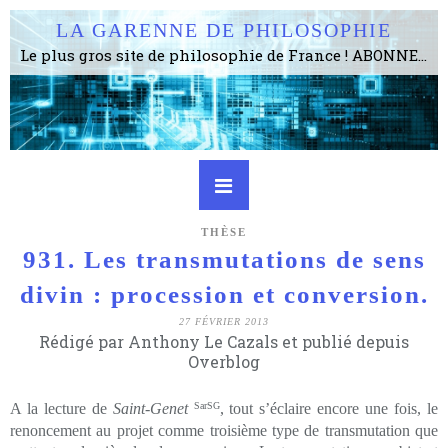
LA GARENNE DE PHILOSOPHIE
Le plus gros site de philosophie de France ! ABONNEZ-VOUS ! 4115 Articles, 1634 abonné·e·s, depuis 2006 . . . . . . . . 2 852 214 pages vues jusqu'à présent. Prestance et être apte à un plus grand nombre de choses.
THÈSE
931. Les transmutations de sens
divin : procession et conversion.
27 FÉVRIER 2013
Rédigé par Anthony Le Cazals et publié depuis
Overblog
A la lecture de
Saint-Genet
SarSG
, tout s’éclaire encore une fois, le
renoncement au projet comme troisième type de transmutation que