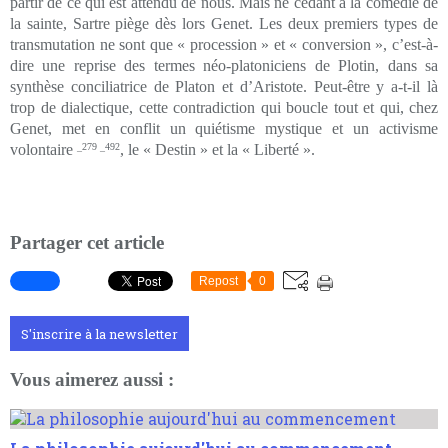
partir de ce qui est attendu de nous. Mais ne cédant à la comédie de
la sainte, Sartre piège dès lors Genet. Les deux premiers types de
transmutation ne sont que « procession » et « conversion », c’est-à-
dire une reprise des termes néo-platoniciens de Plotin, dans sa
synthèse conciliatrice de Platon et d’Aristote. Peut-être y a-t-il là
trop de dialectique, cette contradiction qui boucle tout et qui, chez
Genet, met en conflit un quiétisme mystique et un activisme
volontaire
_279 _492
, le « Destin » et la « Liberté ».
Partager cet article
Repost
0
S'inscrire à la newsletter
Vous aimerez aussi :