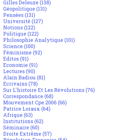
Gilles Deleuze
(138)
Géopolitique
(131)
Pensées
(131)
Université
(127)
Notions
(122)
Politique
(122)
Philosophie Analytique
(101)
Science
(100)
Féminisme
(92)
Editos
(91)
Economie
(91)
Lectures
(90)
Alain Badiou
(81)
Ecrivains
(78)
Sur L'histoire Et Les Révolutions
(76)
Correspondance
(68)
Mouvement Cpe 2006
(66)
Patrice Loraux
(64)
Afrique
(63)
Institutions
(62)
Séminaire
(60)
Droite Extrême
(57)
Révolution Française
(54)