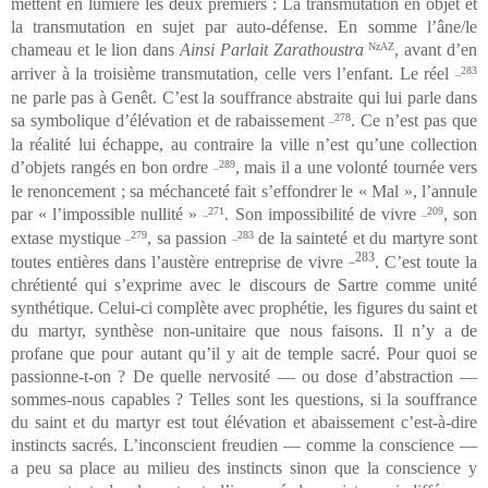
mettent en lumière les deux premiers : La transmutation en objet et
la transmutation en sujet par auto-défense. En somme l’âne/le
chameau et le lion dans
Ainsi Parlait Zarathoustra
NzAZ
, avant d’en
arriver à la troisième transmutation, celle vers l’enfant. Le réel
_283
ne parle pas à Genêt. C’est la souffrance abstraite qui lui parle dans
sa symbolique d’élévation et de rabaissement
_278
. Ce n’est pas que
la réalité lui échappe, au contraire la ville n’est qu’une collection
d’objets rangés en bon ordre
_289
, mais il a une volonté tournée vers
le renoncement ; sa méchanceté fait s’effondrer le « Mal », l’annule
par « l’impossible nullité »
_271
. Son impossibilité de vivre
_209
, son
extase mystique
_279
, sa passion
_283
de la sainteté et du martyre sont
_283
toutes entières dans l’austère entreprise de vivre
. C’est toute la
chrétienté qui s’exprime avec le discours de Sartre comme unité
synthétique. Celui-ci complète avec prophétie, les figures du saint et
du martyr, synthèse non-unitaire que nous faisons. Il n’y a de
profane que pour autant qu’il y ait de temple sacré. Pour quoi se
passionne-t-on ? De quelle nervosité — ou dose d’abstraction —
sommes-nous capables ? Telles sont les questions, si la souffrance
du saint et du martyr est tout élévation et abaissement c’est-à-dire
instincts sacrés. L’inconscient freudien — comme la conscience —
a peu sa place au milieu des instincts sinon que la conscience y