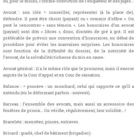
ou, pour le moins, l’intime-conviction de l’enquêteur et des juges...
Avocat : son rôle = conseiller, représenter (à la place de),
défendre. Il peut être choisi (payant) ou « commis d’office ». On
peut le rencontrer « sans témoin ». Les honoraires d’un avocat
(payant) sont dits « libres », donc, discutés de gré à gré. Il est
préférable de prévoir une convention d’honoraires, en début de
procédure pour éviter les mauvaises surprises. Les honoraires
sont fonction de la difficulté du dossier, de la notoriété de
l’avocat, de la solvabilité/richesse du mis en cause.
Avocat général : il a le même rôle que le procureur, mais il exerce
auprès de la Cour d’appel et en Cour de cassation.
Balance : = poucave : un mouchard, celui qui rapporte ce qu’il a
entendu (en le déformant parfois - souvent).
Barreau : l’ensemble des avocats, mais aussi un accessoire des
fenêtres de prison... On vérifie, régulièrement, leur solidité... !
Bracelets : menottes, pinces, entraves.
Bricard : gradé, chef de bâtiment (brigadier).