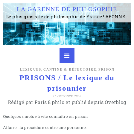
LA GARENNE DE PHILOSOPHIE
Le plus gros site de philosophie de France ! ABONNEZ-VOUS ! 4115 Articles, 1634 abonné·e·s, depuis 2006 . . . . . . . . 2 852 214 pages vues jusqu'à présent. Prestance et être apte à un plus grand nombre de choses.
,
,
LEXIQUES
CANTINE & RÉFECTOIRE
PRISON
PRISONS / Le lexique du
prisonnier
21 OCTOBRE 2006
Rédigé par Paris 8 philo et publié depuis Overblog
Quelques « mots » à vite connaître en prison
Affaire : la procédure contre une personne.