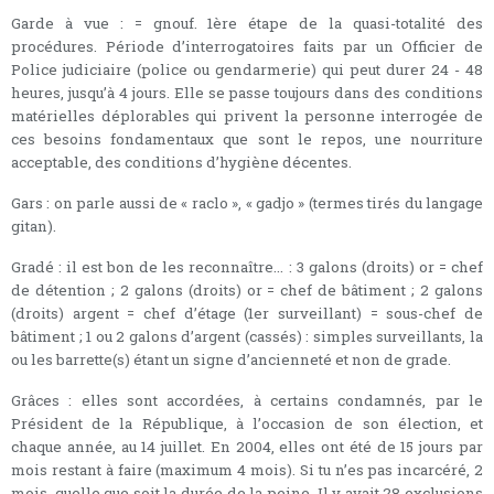
Garde à vue : = gnouf. 1ère étape de la quasi-totalité des
procédures. Période d’interrogatoires faits par un Officier de
Police judiciaire (police ou gendarmerie) qui peut durer 24 - 48
heures, jusqu’à 4 jours. Elle se passe toujours dans des conditions
matérielles déplorables qui privent la personne interrogée de
ces besoins fondamentaux que sont le repos, une nourriture
acceptable, des conditions d’hygiène décentes.
Gars : on parle aussi de « raclo », « gadjo » (termes tirés du langage
gitan).
Gradé : il est bon de les reconnaître... : 3 galons (droits) or = chef
de détention ; 2 galons (droits) or = chef de bâtiment ; 2 galons
(droits) argent = chef d’étage (1er surveillant) = sous-chef de
bâtiment ; 1 ou 2 galons d’argent (cassés) : simples surveillants, la
ou les barrette(s) étant un signe d’ancienneté et non de grade.
Grâces : elles sont accordées, à certains condamnés, par le
Président de la République, à l’occasion de son élection, et
chaque année, au 14 juillet. En 2004, elles ont été de 15 jours par
mois restant à faire (maximum 4 mois). Si tu n’es pas incarcéré, 2
mois, quelle que soit la durée de la peine. Il y avait 28 exclusions