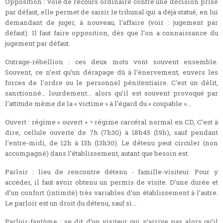
Opposition : voie de recours ordinaire contre une décision prise
par défaut, elle permet de saisir le tribunal qui a déjà statué, en lui
demandant de juger, à nouveau, l’affaire (voir : jugement par
défaut). Il faut faire opposition, dès que l’on a connaissance du
jugement par défaut.
Outrage-rébellion : ces deux mots vont souvent ensemble.
Souvent, ce n’est qu’un dérapage dû à l’énervement, envers les
forces de l’ordre ou le personnel pénitentiaire. C’est un délit,
sanctionné... lourdement... alors qu’il est souvent provoqué par
l’attitude même de la « victime » à l’égard du « coupable »...
Ouvert : régime « ouvert » = régime carcéral normal en CD, C’est à
dire, cellule ouverte de 7h (7h30) à 18h45 (19h), sauf pendant
l’entre-midi, de 12h à 13h (13h30). Le détenu peut circuler (non
accompagné) dans l’établissement, autant que besoin est.
Parloir : lieu de rencontre détenu - famille-visiteur. Pour y
accéder, il faut avoir obtenu un permis de visite. D’une durée et
d’un confort (intimité) très variables d’un établissement à l’autre.
Le parloir est un droit du détenu, sauf si...
Parloir-fantôme : se dit d’un visiteur qui n’arrive pas alors qu’il