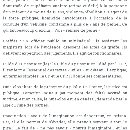
dont trafic de stupéfiants, atteinte (crime et délit) à la personne
d’un mineur de moins de 15 ans, violence/rébellion sur agent de
la force publique, homicide involontaire à l’occasion de la
conduite d’un véhicule, condamné à plus de 7 ans de peine... Ce
qui fait beaucoup d’exclus... Voir « remise de peine »
Greffier : un officier public ou ministériel. Ils assistent les
magistrats lors de l’audience, dressent les actes du greffe. Ils
délivrent expédition des jugements. Il s’agit de fonctionnaires.
Guide du Prisonnier (le) : la Bible du prisonnier. Edité par l’O.I.P.,
il renferme l’essentiel des textes « utiles » au détenu. Il explique,
en termes simples, le CP et le CPP. Il donne ses commentaires.
Huis-clos : hors de la présence du public. En France, la justice est
publique. Lorsqu’un mineur (au moment des faits), accusé ou
victime, est en cause, le huis-clos est, en général, demandé par le
juge ou l’une des parties.
Imagination : avoir de l’imagination est dangereux, en prison.
Car, si elle permet de s’évader, elle prévoit souvent, à tort, le
pire... Le fait de « ne pas savoir » nourrit l’imaginaire... et les