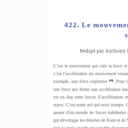
422. Le mouvement
Rédigé par Anthony L
C’est le mouvement qui crée la force e
c’est l’accélération du mouvement venant 
exemple, une force explosive
836
. Pour G
une force qui freine une accélération 
est un état entre forces d’accélération e
repos. C’est notre œil qui nous trompe. O
passer d'un monde de forces stabilisée
qui développe les théories de Kant et de 
tout la force qu'elle est capable d’exer