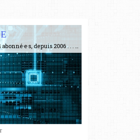
IE
Le plus gros site de philosophie de France ! ABONNEZ-VOUS ! 4115 Articles, 1634 abonné·e·s, depuis 2006 . . . . . . . . 2 852 214 pages vues jusqu'à présent. Prestance et être apte à un plus grand nombre de choses.
T