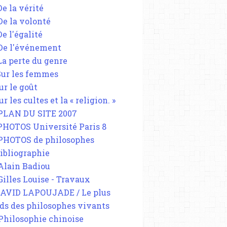
De la vérité
 De la volonté
De l'égalité
 De l'événement
 La perte du genre
 Sur les femmes
ur le goût
ur les cultes et la « religion. »
 PLAN DU SITE 2007
 PHOTOS Université Paris 8
 PHOTOS de philosophes
Bibliographie
 Alain Badiou
 Gilles Louise - Travaux
DAVID LAPOUJADE / Le plus
ds des philosophes vivants
 Philosophie chinoise