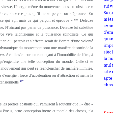
d'em
a vitesse, l'énergie même du mouvement et sa « substance »
quan
force, s’exerce plus qu’il ne se perçoit ou s’éprouve En
impa
s ce qui agit mais ce qui perçoit et éprouve »
DzP
Deleuze
sièc
e. N’aimant pas parler de puissance, Deleuze lui substitue
la m
orce vive leibnizienne et la puissance spinoziste. Ce qui
mult
t ce qui perçoit et s’affecte serait de l’ordre d’une volonté
site
la dynamique du mouvement sont une manière de sortir de la
apte
iva
. Achille s'en sort en renonçant à l'immobilité de l'être, à
chos
t qu'engendre une telle conception du monde. Celle-ci se
 mouvement qui peut se réenclencher de manière illimitée,
e d'énergie : force d’accélération ou d’attraction et même la
scensionnelle
83
7
.
Pour
n
moi
es prêtres abstraits qui s'amusent à soutenir que l'« être »
par
 être », cette conception inerte et morale des choses, n'a