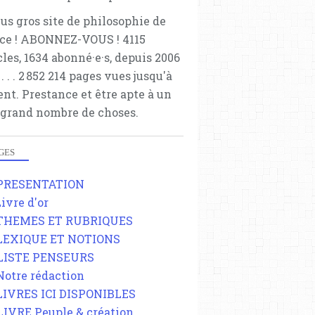
lus gros site de philosophie de
ce ! ABONNEZ-VOUS ! 4115
cles, 1634 abonné·e·s, depuis 2006
 . . . . . 2 852 214 pages vues jusqu'à
ent. Prestance et être apte à un
 grand nombre de choses.
GES
 PRESENTATION
Livre d'or
 THEMES ET RUBRIQUES
 LEXIQUE ET NOTIONS
 LISTE PENSEURS
 Notre rédaction
 LIVRES ICI DISPONIBLES
 LIVRE Peuple & création