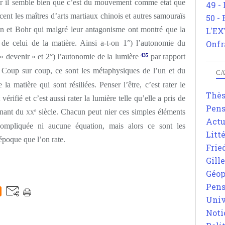
r il semble bien que c’est du mouvement comme état que
49 -
ncent les maîtres d’arts martiaux chinois et autres samouraïs
50 -
in et Bohr qui malgré leur antagonisme ont montré que la
L'EX
 de celui de la matière. Ainsi a-t-on 1°) l’autonomie du
Onfr
 « devenir » et 2°) l’autonomie de la lumière
435
par rapport
 Coup sur coup, ce sont les métaphysiques de l’un et du
CA
 la matière qui sont résiliées. Penser l’être, c’est rater le
Thè
rifié et c’est aussi rater la lumière telle qu’elle a pris de
Pens
rnant du
xx
e
siècle. Chacun peut nier ces simples éléments
Actu
compliquée ni aucune équation, mais alors ce sont les
Litt
époque que l’on rate.
Frie
Gill
Géop
Pens
Univ
Noti