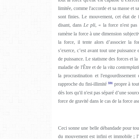
limitée, comme l'accorde et sa masse et s
sont finies. Le mouvement, cet état de 
disant, dans
Le pli
, « la force n'est pa
ramène la force à une dimension subjectiv
la force, il tente alors d’associer la f
s’exerce, c’est avant tout une puissance e
de puissance. Le statisme des forces et 
maladie de l'Être et de la
vita contemplat
la procrastination et l'engourdissemen
rapproche du fini-illimité
331
propre à tout
dès lors qu'il n'est pas séparé d’une sourc
force de gravité dans le cas de la force a
Ceci sonne une belle débandade pour tous l
du mouvement est infini et immobile ; l'«