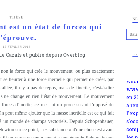
THÈSE
NE
 est un état de forces qui
s'éprouve.
Anc
15 FÉVRIER 2013
www.
. .
e Cazals et publié depuis Overblog
en 2
a re
t non la force qui crée le mouvement, ou plus exactement
l'ex
se heurter à une force inertielle qui permet de créer, par
s'oc
alilée, il n'y a pas de repos, mais de l'inertie, c'est-à-dire
comp
mais ne change en rien l’état de mouvement. Le mouvement
les 
t forces d’inertie, ce n'est ni un processus ni l’opposé du
suiv
n peut même ajouter que la masse inertielle est ce qui fait
Surp
s à un monde de champs vectoriels. Depuis Schopenhauer,
méta
Newton sur ce point, la « substance » d'une chose est avant
avon
cer. Si un corps en mouvement a une énergie finie mais non