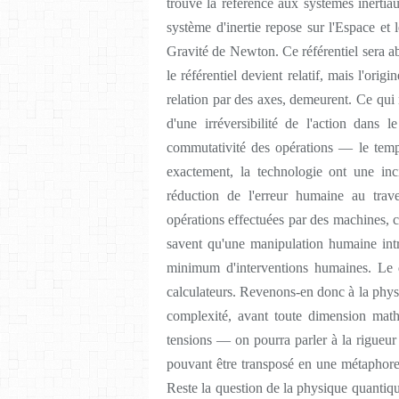
trouve la référence aux systèmes inerti
système d'inertie repose sur l'Espace et 
Gravité de Newton. Ce référentiel sera ab
le référentiel devient relatif, mais l'ori
relation par des axes, demeurent. Ce qui 
d'une irréversibilité de l'action da
commutativité des opérations — le temp
exactement, la technologie ont une inc
réduction de l'erreur humaine au trav
opérations effectuées par des machines, c
savent qu'une manipulation humaine int
minimum d'interventions humaines. Le d
calculateurs. Revenons-en donc à la physiq
complexité, avant toute dimension math
tensions — on pourra parler à la rigueur
pouvant être transposé en une métaphore a
Reste la question de la physique quantiq