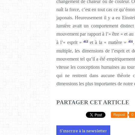
changement de chaleur ou de couleur. O
naît la force, c’est en tout cas ce qu’éno
japonais. Heureusement il y a eu Einste
lumière avait un comportement distinct
mouvement par rapport à l’« être » et au
à l’« esprit »
412
et à la « matière »
431
.
multiple, les dimensions de l’esprit et de
mouvement tel qu’il a été empiriquement vé
vitesse les conceptions humaines au tou
qui ne rentrent dans aucune théorie 
dimensions les plus importantes de notre 
PARTAGER CET ARTICLE
Repost
0
S'inscrire à la newsletter