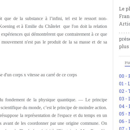
Le p
Fran
t que de la substance à l’infini, tel est le ressort non-
Arti
Koening et à Emilie du Châtelet que l'on doit la relation
. . .
es expériences qui démontrèrent que contrairement à ce que
prés
n mouvement n'est pas le produit de la sa masse et de sa
plus
PA
d'un corps x vitesse au carré de ce corps
00 -
01 - 
02 -
03 -
endu fondement de la physique quantique. — Le principe
04 -
n scientifique du monde, c’est le principe de moindre action.
05 -
présuppose la représentation de l'espace et du temps en un
06 -
s avant de les coordonner par une origine commune. On
07 -