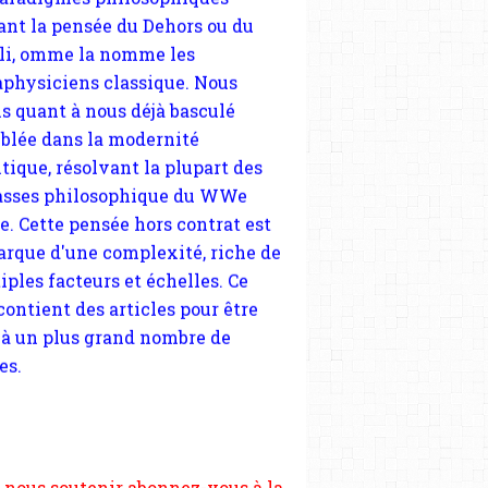
blée dans la modernité
tique, résolvant la plupart des
sses philosophique du WWe
le. Cette pensée hors contrat est
arque d'une complexité, riche de
iples facteurs et échelles. Ce
 contient des articles pour être
 à un plus grand nombre de
es.
 nous soutenir abonnez-vous à la
ewsletter gratuite (2 mails par
s), commentez sans hésitation,
tagez le contenu sur les réseaux