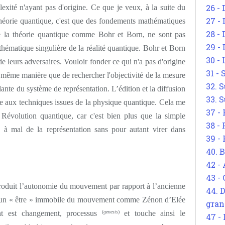
26 - 
xité n'ayant pas d'origine. Ce que je veux, à la suite du
27 -
 théorie quantique, c'est que des fondements mathématiques
28 - 
 la théorie quantique comme Bohr et Born, ne sont pas
29 -
athématique singulière de la réalité quantique. Bohr et Born
30 -
de leurs adversaires. Vouloir fonder ce qui n'a pas d'origine
31 -
a même manière que de rechercher l'objectivité de la mesure
32. S
dante du système de représentation. L’édition et la diffusion
33. S
ce aux techniques issues de la physique quantique. Cela me
37 -
 Révolution quantique, car c'est bien plus que la simple
38 -
se à mal de la représentation sans pour autant virer dans
39 -
40. 
42 -
43 -
troduit l’autonomie du mouvement par rapport à l’ancienne
44. 
se un « être » immobile du mouvement comme Zénon d’Elée
gran
nt est changement, processus
(
genesis
)
et touche ainsi le
47 -