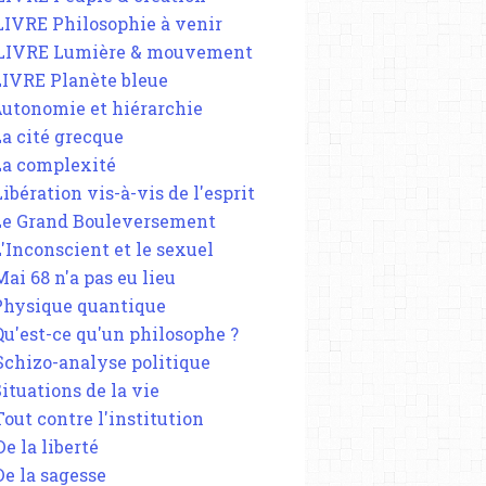
 LIVRE Philosophie à venir
 LIVRE Lumière & mouvement
 LIVRE Planète bleue
 Autonomie et hiérarchie
La cité grecque
 La complexité
Libération vis-à-vis de l'esprit
 Le Grand Bouleversement
L'Inconscient et le sexuel
Mai 68 n'a pas eu lieu
 Physique quantique
 Qu'est-ce qu'un philosophe ?
 Schizo-analyse politique
Situations de la vie
Tout contre l'institution
De la liberté
De la sagesse