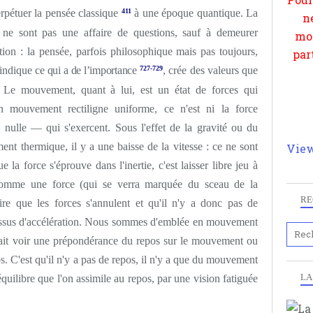
et 
erpétuer la pensée classique
411
à une époque quantique. La
 ne sont pas une affaire de questions, sauf à demeurer
ation : la pensée, parfois philosophique mais pas toujours,
 indique
ce qui a de l’importance
727-729
, crée des valeurs que
nt. Le mouvement, quant à lui, est un état de forces qui
un mouvement rectiligne uniforme, ce n'est ni la force
 nulle — qui s'exercent. Sous l'effet de la gravité ou du
t thermique, il y a une baisse de la vitesse : ce ne sont
View
 la force s'éprouve dans l'inertie, c'est laisser libre jeu à
e comme une force (qui se verra marquée du sceau de la
RE
dire que les forces s'annulent et qu'il n'y a donc pas de
sus d'accélération. Nous sommes d'emblée en mouvement
ferait voir une prépondérance du repos sur le mouvement ou
 C'est qu'il n'y a pas de repos, il n'y a que du mouvement
LA
quilibre que l'on assimile au repos, par une vision fatiguée