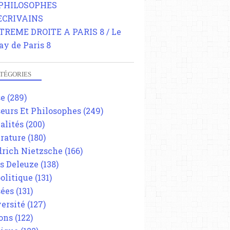
 PHILOSOPHES
 ECRIVAINS
TREME DROITE A PARIS 8 / Le
ay de Paris 8
TÉGORIES
se
(289)
eurs Et Philosophes
(249)
alités
(200)
érature
(180)
drich Nietzsche
(166)
es Deleuze
(138)
olitique
(131)
ées
(131)
ersité
(127)
ons
(122)