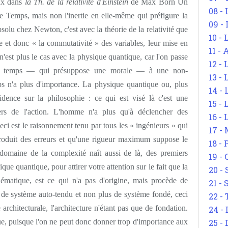
aux dans
la Th. de la relativité d'Einstein
de Max Born Un
08 -
le Temps, mais non l'inertie en elle-même qui préfigure la
09 -
solu chez Newton, c'est avec la théorie de la relativité que
10 -
gine et donc « la commutativité » des variables, leur mise en
11 -
n'est plus le cas avec la physique quantique, car l'on passe
12 - 
ns le temps — qui présuppose une morale — à une non-
13 -
s n'a plus d'importance. La physique quantique ou, plus
14 - 
idence sur la philosophie : ce qui est visé là c'est une
15 -
ers de l'action. L'homme n'a plus qu'à déclencher des
16 - 
eci est le raisonnement tenu par tous les « ingénieurs » qui
17 - 
roduit des erreurs et qu'une rigueur maximum suppose le
18 -
omaine de la complexité naît aussi de là, des premiers
19 -
ue quantique, pour attirer votre attention sur le fait que la
20 -
ématique, est ce qui n'a pas d'origine, mais procède de
21 - 
 de système auto-tendu et non plus de système fondé, ceci
22 - 
rchitecturale, l'architecture n'étant pas que de fondation.
24 - 
ue, puisque l'on ne peut donc donner trop d'importance aux
25 - 