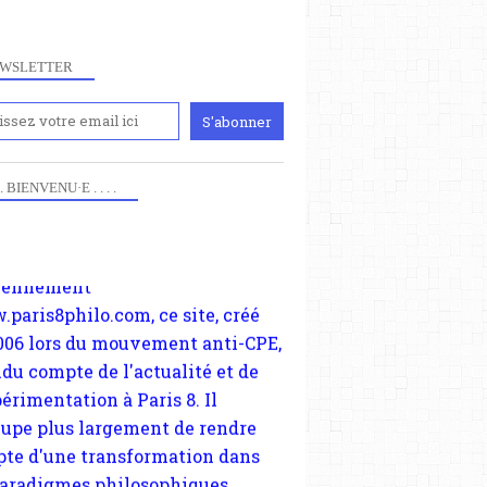
WSLETTER
iennement
paris8philo.com, ce site, créé
 . . BIENVENU·E . . . .
006 lors du mouvement anti-CPE,
ndu compte de l'actualité et de
périmentation à Paris 8. Il
cupe plus largement de rendre
te d'une transformation dans
paradigmes philosophiques
ant la pensée du Dehors ou du
li, omme la nomme les
physiciens classique. Nous
s quant à nous déjà basculé