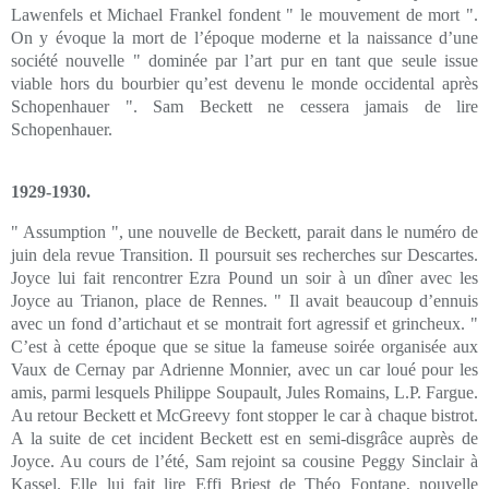
Lawenfels et Michael Frankel fondent " le mouvement de mort ".
On y évoque la mort de l’époque moderne et la naissance d’une
société nouvelle " dominée par l’art pur en tant que seule issue
viable hors du bourbier qu’est devenu le monde occidental après
Schopenhauer ". Sam Beckett ne cessera jamais de lire
Schopenhauer.
1929-1930.
" Assumption ", une nouvelle de Beckett, parait dans le numéro de
juin dela revue Transition. Il poursuit ses recherches sur Descartes.
Joyce lui fait rencontrer Ezra Pound un soir à un dîner avec les
Joyce au Trianon, place de Rennes. " Il avait beaucoup d’ennuis
avec un fond d’artichaut et se montrait fort agressif et grincheux. "
C’est à cette époque que se situe la fameuse soirée organisée aux
Vaux de Cernay par Adrienne Monnier, avec un car loué pour les
amis, parmi lesquels Philippe Soupault, Jules Romains, L.P. Fargue.
Au retour Beckett et McGreevy font stopper le car à chaque bistrot.
A la suite de cet incident Beckett est en semi-disgrâce auprès de
Joyce. Au cours de l’été, Sam rejoint sa cousine Peggy Sinclair à
Kassel. Elle lui fait lire Effi Briest de Théo Fontane, nouvelle