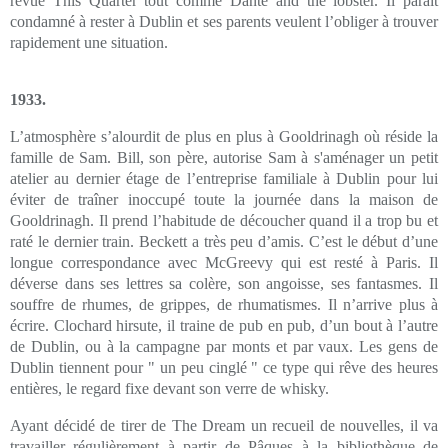
revue This Quarter tout comme Dante and the lobster. Il paraît
condamné à rester à Dublin et ses parents veulent l’obliger à trouver
rapidement une situation.
1933.
L’atmosphère s’alourdit de plus en plus à Gooldrinagh où réside la
famille de Sam. Bill, son père, autorise Sam à s'aménager un petit
atelier au dernier étage de l’entreprise familiale à Dublin pour lui
éviter de traîner inoccupé toute la journée dans la maison de
Gooldrinagh. Il prend l’habitude de découcher quand il a trop bu et
raté le dernier train. Beckett a très peu d’amis. C’est le début d’une
longue correspondance avec McGreevy qui est resté à Paris. Il
déverse dans ses lettres sa colère, son angoisse, ses fantasmes. Il
souffre de rhumes, de grippes, de rhumatismes. Il n’arrive plus à
écrire. Clochard hirsute, il traine de pub en pub, d’un bout à l’autre
de Dublin, ou à la campagne par monts et par vaux. Les gens de
Dublin tiennent pour " un peu cinglé " ce type qui rêve des heures
entières, le regard fixe devant son verre de whisky.
Ayant décidé de tirer de The Dream un recueil de nouvelles, il va
travailler régulièrement à partir de Pâques à la bibliothèque de