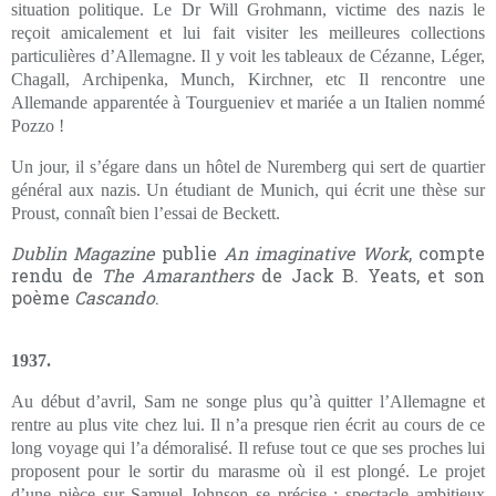
situation politique. Le Dr Will Grohmann, victime des nazis le
reçoit amicalement et lui fait visiter les meilleures collections
particulières d’Allemagne. Il y voit les tableaux de Cézanne, Léger,
Chagall, Archipenka, Munch, Kirchner, etc Il rencontre une
Allemande apparentée à Tourgueniev et mariée a un Italien nommé
Pozzo !
Un jour, il s’égare dans un hôtel de Nuremberg qui sert de quartier
général aux nazis. Un étudiant de Munich, qui écrit une thèse sur
Proust, connaît bien l’essai de Beckett.
Dublin Magazine
publie
An imaginative Work
, compte
rendu de
The Amaranthers
de Jack B. Yeats, et son
poème
Cascando
.
1937.
Au début d’avril, Sam ne songe plus qu’à quitter l’Allemagne et
rentre au plus vite chez lui. Il n’a presque rien écrit au cours de ce
long voyage qui l’a démoralisé. Il refuse tout ce que ses proches lui
proposent pour le sortir du marasme où il est plongé. Le projet
d’une pièce sur Samuel Johnson se précise : spectacle ambitieux