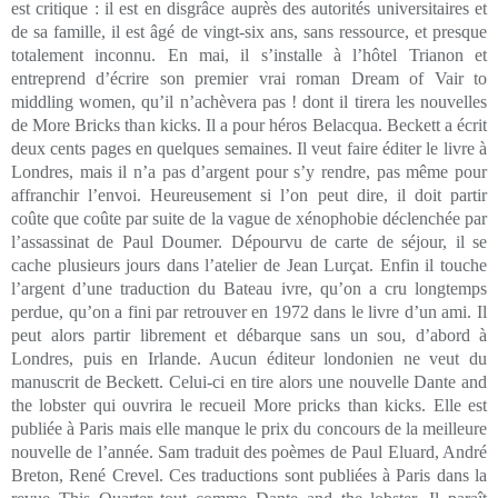
est critique : il est en disgrâce auprès des autorités universitaires et
de sa famille, il est âgé de vingt-six ans, sans ressource, et presque
totalement inconnu. En mai, il s’installe à l’hôtel Trianon et
entreprend d’écrire son premier vrai roman Dream of Vair to
middling women, qu’il n’achèvera pas ! dont il tirera les nouvelles
de More Bricks than kicks. Il a pour héros Belacqua. Beckett a écrit
deux cents pages en quelques semaines. Il veut faire éditer le livre à
Londres, mais il n’a pas d’argent pour s’y rendre, pas même pour
affranchir l’envoi. Heureusement si l’on peut dire, il doit partir
coûte que coûte par suite de la vague de xénophobie déclenchée par
l’assassinat de Paul Doumer. Dépourvu de carte de séjour, il se
cache plusieurs jours dans l’atelier de Jean Lurçat. Enfin il touche
l’argent d’une traduction du Bateau ivre, qu’on a cru longtemps
perdue, qu’on a fini par retrouver en 1972 dans le livre d’un ami. Il
peut alors partir librement et débarque sans un sou, d’abord à
Londres, puis en Irlande. Aucun éditeur londonien ne veut du
manuscrit de Beckett. Celui-ci en tire alors une nouvelle Dante and
the lobster qui ouvrira le recueil More pricks than kicks. Elle est
publiée à Paris mais elle manque le prix du concours de la meilleure
nouvelle de l’année. Sam traduit des poèmes de Paul Eluard, André
Breton, René Crevel. Ces traductions sont publiées à Paris dans la