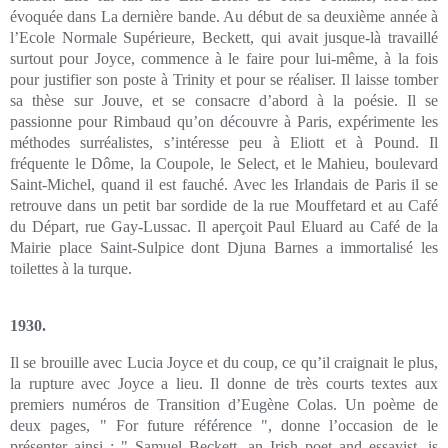
évoquée dans La dernière bande. Au début de sa deuxième année à
l’Ecole Normale Supérieure, Beckett, qui avait jusque-là travaillé
surtout pour Joyce, commence à le faire pour lui-même, à la fois
pour justifier son poste à Trinity et pour se réaliser. Il laisse tomber
sa thèse sur Jouve, et se consacre d’abord à la poésie. Il se
passionne pour Rimbaud qu’on découvre à Paris, expérimente les
méthodes surréalistes, s’intéresse peu à Eliott et à Pound. Il
fréquente le Dôme, la Coupole, le Select, et le Mahieu, boulevard
Saint-Michel, quand il est fauché. Avec les Irlandais de Paris il se
retrouve dans un petit bar sordide de la rue Mouffetard et au Café
du Départ, rue Gay-Lussac. Il aperçoit Paul Eluard au Café de la
Mairie place Saint-Sulpice dont Djuna Barnes a immortalisé les
toilettes à la turque.
1930.
Il se brouille avec Lucia Joyce et du coup, ce qu’il craignait le plus,
la rupture avec Joyce a lieu. Il donne de très courts textes aux
premiers numéros de Transition d’Eugène Colas. Un poème de
deux pages, " For future référence ", donne l’occasion de le
présenter ainsi : " Samuel Beckett, an Irish poet and essayist, is