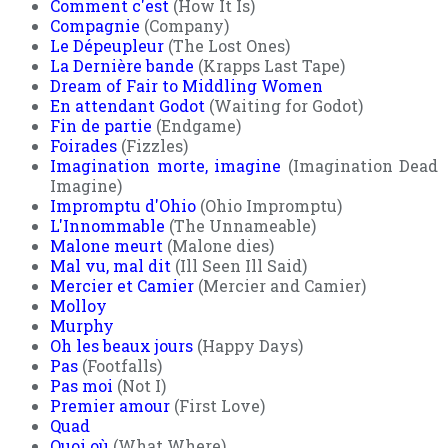
Comment c'est
(How It Is)
Compagnie
(Company)
Le Dépeupleur
(The Lost Ones)
La Dernière bande
(Krapps Last Tape)
Dream of Fair to Middling Women
En attendant Godot
(Waiting for Godot)
Fin de partie
(Endgame)
Foirades
(Fizzles)
Imagination morte, imagine
(Imagination Dead
Imagine)
Impromptu d'Ohio
(Ohio Impromptu)
L'Innommable
(The Unnameable)
Malone meurt
(Malone dies)
Mal vu, mal dit
(Ill Seen Ill Said)
Mercier et Camier
(Mercier and Camier)
Molloy
Murphy
Oh les beaux jours
(Happy Days)
Pas
(Footfalls)
Pas moi
(Not I)
Premier amour
(First Love)
Quad
Quoi où
(What Where)