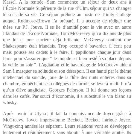
Kassel. A la rentrée, Sam commence un séjour de deux ans à
l’École Normale Supérieure de la rue d’Ulm, séjour qui va changer
le sens de sa vie. Ce séjour prélude au poste de Trinity College
auquel Rudmose-Brown l’a préparé. Il a accepté de rédiger une
thèse sur P.J. Jouve. Il se lie d’amitié pour la vie avec un autre
Irlandais de l’École Normale, Tom McGreevy qui a dix ans de plus
que lui et une carrière déjà brillante. McGreevy soutient que
Shakespeare était irlandais. Trop occupé à bavarder, il écrit peu
mais pousse ses cadets à le faire. Il papillonne chaque jour dans
Paris pour s’assurer que " le monde est bien resté à sa place depuis
la veille au soir ". L’agitation et le bavardage de McGreevy aident
Sam à masquer sa solitude et son désespoir. Il est hanté par le thème
intellectuel du suicide, joue de la flûte des nuits entières dans sa
chambre, empêchant ses collègues de dormir, se lève à midi. Il n’a
qu’un élève angliciste, Georges Pelorson. Il lui donne ses leçons
dans les cafés. Par souci d’économie, il a substitué le vin blanc au
whisky.
Après avoir lu Ulysse, il fait la connaissance de Joyce grâce à
McGreevy. Joyce impressionne Beckett, Beckett intrigue Joyce.
Vingt-cinq années les séparent. Leurs relations vont se développer
lentement et régulièrement, sans aboutir à une véritable amitié. Ils