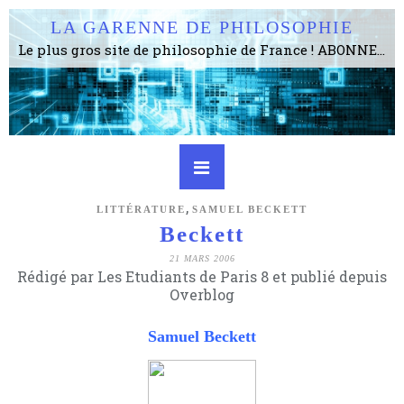
LA GARENNE DE PHILOSOPHIE
Le plus gros site de philosophie de France ! ABONNEZ-VOUS ! 4115 Articles, 1634 abonné·e·s, depuis 2006 . . . . . . . . 2 852 214 pages vues jusqu'à présent. Prestance et être apte à un plus grand nombre de choses.
,
LITTÉRATURE
SAMUEL BECKETT
Beckett
21 MARS 2006
Rédigé par Les Etudiants de Paris 8 et publié depuis
Overblog
Samuel Beckett