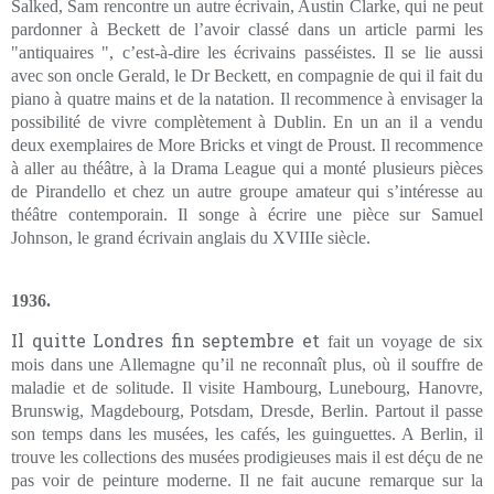
Salked, Sam rencontre un autre écrivain, Austin Clarke, qui ne peut
pardonner à Beckett de l’avoir classé dans un article parmi les
"antiquaires ", c’est-à-dire les écrivains passéistes. Il se lie aussi
avec son oncle Gerald, le Dr Beckett, en compagnie de qui il fait du
piano à quatre mains et de la natation. Il recommence à envisager la
possibilité de vivre complètement à Dublin. En un an il a vendu
deux exemplaires de More Bricks et vingt de Proust. Il recommence
à aller au théâtre, à la Drama League qui a monté plusieurs pièces
de Pirandello et chez un autre groupe amateur qui s’intéresse au
théâtre contemporain. Il songe à écrire une pièce sur Samuel
Johnson, le grand écrivain anglais du XVIIIe siècle.
1936.
Il quitte Londres fin septembre et
fait un voyage de six
mois dans une Allemagne qu’il ne reconnaît plus, où il souffre de
maladie et de solitude. Il visite Hambourg, Lunebourg, Hanovre,
Brunswig, Magdebourg, Potsdam, Dresde, Berlin. Partout il passe
son temps dans les musées, les cafés, les guinguettes. A Berlin, il
trouve les collections des musées prodigieuses mais il est déçu de ne
pas voir de peinture moderne. Il ne fait aucune remarque sur la