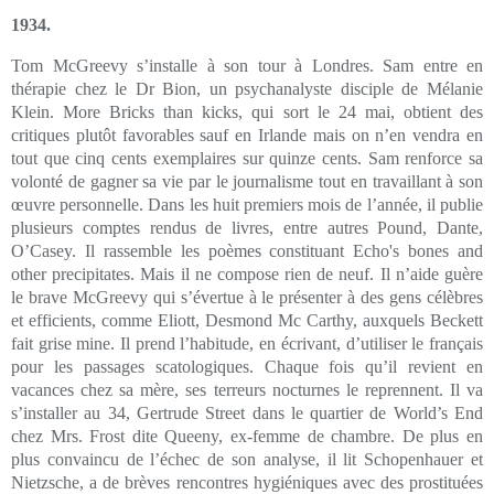
1934.
Tom McGreevy s’installe à son tour à Londres. Sam entre en
thérapie chez le Dr Bion, un psychanalyste disciple de Mélanie
Klein. More Bricks than kicks, qui sort le 24 mai, obtient des
critiques plutôt favorables sauf en Irlande mais on n’en vendra en
tout que cinq cents exemplaires sur quinze cents. Sam renforce sa
volonté de gagner sa vie par le journalisme tout en travaillant à son
œuvre personnelle. Dans les huit premiers mois de l’année, il publie
plusieurs comptes rendus de livres, entre autres Pound, Dante,
O’Casey. Il rassemble les poèmes constituant Echo's bones and
other precipitates. Mais il ne compose rien de neuf. Il n’aide guère
le brave McGreevy qui s’évertue à le présenter à des gens célèbres
et efficients, comme Eliott, Desmond Mc Carthy, auxquels Beckett
fait grise mine. Il prend l’habitude, en écrivant, d’utiliser le français
pour les passages scatologiques. Chaque fois qu’il revient en
vacances chez sa mère, ses terreurs nocturnes le reprennent. Il va
s’installer au 34, Gertrude Street dans le quartier de World’s End
chez Mrs. Frost dite Queeny, ex-femme de chambre. De plus en
plus convaincu de l’échec de son analyse, il lit Schopenhauer et
Nietzsche, a de brèves rencontres hygiéniques avec des prostituées