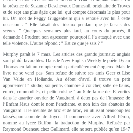
la présence de Suzanne Deschevaux Dumesnil, originaire de Troyes
et de sept ans plus âgée que lui, qui compte désormais le plus pour
lui. Un mot de Peggy Guggenheim qui a renoué avec lui à cette
occasion : " Elle faisait des rideaux pendant que je faisais des
scènes. " Quelques semaines plus tard, au cours du procès, il
demande à Prudent, son agresseur, pourquoi il l’a attaqué avec une
telle violence. L’autre répond : " Est-ce que je sais ? "
Murphy paraît le 7 mars. Les articles des grands journaux anglais
sont plutôt favorables. Dans le New English Weekly le poète Dylan
Thomas en fait un compte rendu particulièrement élogieux. Mais le
livre ne se vend pas. Sam refuse de suivre ses amis Geer et Lise
Van Velde en Hollande. Au début d’avril il trouve un petit
appartement " studio, soupente, chambre à coucher, salle de bains,
entrée, commodités, et petite cuisine " au 6 de la rue des Favorites
dans le quartier ouvrier de Vaugirard, à deux pas de l’impasse de
l’Enfant Jésus dont le nom l’enchante, et non loin des abattoirs de
Vaugirard. Il le meuble de bric et de broc, en utilisant beaucoup les
laissés-pour-compte de Joyce. Il commence avec Alfred Péron,
nommé au lycée Buffon, la traduction de Murphy. Refusée par
Raymond Queneau chez Gallimard, elle ne sera publiée qu’en 1947