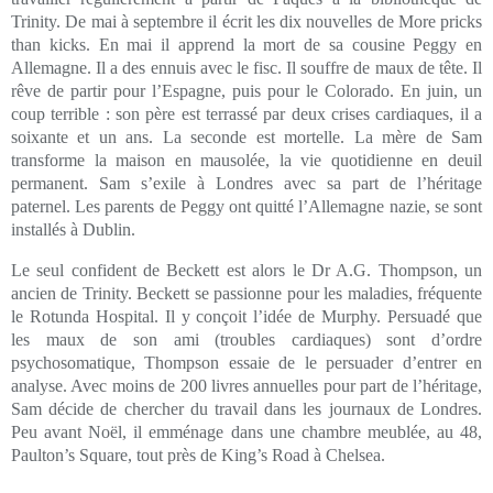
Trinity. De mai à septembre il écrit les dix nouvelles de More pricks
than kicks. En mai il apprend la mort de sa cousine Peggy en
Allemagne. Il a des ennuis avec le fisc. Il souffre de maux de tête. Il
rêve de partir pour l’Espagne, puis pour le Colorado. En juin, un
coup terrible : son père est terrassé par deux crises cardiaques, il a
soixante et un ans. La seconde est mortelle. La mère de Sam
transforme la maison en mausolée, la vie quotidienne en deuil
permanent. Sam s’exile à Londres avec sa part de l’héritage
paternel. Les parents de Peggy ont quitté l’Allemagne nazie, se sont
installés à Dublin.
Le seul confident de Beckett est alors le Dr A.G. Thompson, un
ancien de Trinity. Beckett se passionne pour les maladies, fréquente
le Rotunda Hospital. Il y conçoit l’idée de Murphy. Persuadé que
les maux de son ami (troubles cardiaques) sont d’ordre
psychosomatique, Thompson essaie de le persuader d’entrer en
analyse. Avec moins de 200 livres annuelles pour part de l’héritage,
Sam décide de chercher du travail dans les journaux de Londres.
Peu avant Noël, il emménage dans une chambre meublée, au 48,
Paulton’s Square, tout près de King’s Road à Chelsea.