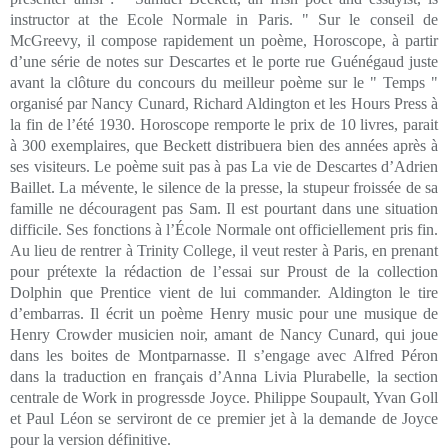
instructor at the Ecole Normale in Paris. " Sur le conseil de
McGreevy, il compose rapidement un poème, Horoscope, à partir
d’une série de notes sur Descartes et le porte rue Guénégaud juste
avant la clôture du concours du meilleur poème sur le " Temps "
organisé par Nancy Cunard, Richard Aldington et les Hours Press à
la fin de l’été 1930. Horoscope remporte le prix de 10 livres, parait
à 300 exemplaires, que Beckett distribuera bien des années après à
ses visiteurs. Le poème suit pas à pas La vie de Descartes d’Adrien
Baillet. La mévente, le silence de la presse, la stupeur froissée de sa
famille ne découragent pas Sam. Il est pourtant dans une situation
difficile. Ses fonctions à l’École Normale ont officiellement pris fin.
Au lieu de rentrer à Trinity College, il veut rester à Paris, en prenant
pour prétexte la rédaction de l’essai sur Proust de la collection
Dolphin que Prentice vient de lui commander. Aldington le tire
d’embarras. Il écrit un poème Henry music pour une musique de
Henry Crowder musicien noir, amant de Nancy Cunard, qui joue
dans les boites de Montparnasse. Il s’engage avec Alfred Péron
dans la traduction en français d’Anna Livia Plurabelle, la section
centrale de Work in progressde Joyce. Philippe Soupault, Yvan Goll
et Paul Léon se serviront de ce premier jet à la demande de Joyce
pour la version définitive.