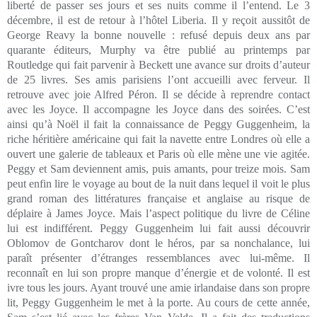
liberté de passer ses jours et ses nuits comme il l’entend. Le 3
décembre, il est de retour à l’hôtel Liberia. Il y reçoit aussitôt de
George Reavy la bonne nouvelle : refusé depuis deux ans par
quarante éditeurs, Murphy va être publié au printemps par
Routledge qui fait parvenir à Beckett une avance sur droits d’auteur
de 25 livres. Ses amis parisiens l’ont accueilli avec ferveur. Il
retrouve avec joie Alfred Péron. Il se décide à reprendre contact
avec les Joyce. Il accompagne les Joyce dans des soirées. C’est
ainsi qu’à Noël il fait la connaissance de Peggy Guggenheim, la
riche héritière américaine qui fait la navette entre Londres où elle a
ouvert une galerie de tableaux et Paris où elle mène une vie agitée.
Peggy et Sam deviennent amis, puis amants, pour treize mois. Sam
peut enfin lire le voyage au bout de la nuit dans lequel il voit le plus
grand roman des littératures française et anglaise au risque de
déplaire à James Joyce. Mais l’aspect politique du livre de Céline
lui est indifférent. Peggy Guggenheim lui fait aussi découvrir
Oblomov de Gontcharov dont le héros, par sa nonchalance, lui
paraît présenter d’étranges ressemblances avec lui-même. Il
reconnaît en lui son propre manque d’énergie et de volonté. Il est
ivre tous les jours. Ayant trouvé une amie irlandaise dans son propre
lit, Peggy Guggenheim le met à la porte. Au cours de cette année,