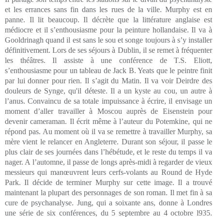
et les errances sans fin dans les rues de la ville. Murphy est en
panne. Il lit beaucoup. Il décrète que la littérature anglaise est
médiocre et il s’enthousiasme pour la peinture hollandaise. Il va à
Gooldrinagh quand il est sans le sou et songe toujours à s’y installer
définitivement. Lors de ses séjours à Dublin, il se remet à fréquenter
les théâtres. Il assiste à une conférence de T.S. Eliott,
s’enthousiasme pour un tableau de Jack B. Yeats que le peintre finit
par lui donner pour rien. Il s’agit du Matin. Il va voir Deirdre des
douleurs de Synge, qu'il déteste. Il a un kyste au cou, un autre à
l’anus. Convaincu de sa totale impuissance à écrire, il envisage un
moment d’aller travailler à Moscou auprès de Eisenstein pour
devenir cameraman. Il écrit même à l’auteur du Potemkine, qui ne
répond pas. Au moment où il va se remettre à travailler Murphy, sa
mère vient le relancer en Angleterre. Durant son séjour, il passe le
plus clair de ses journées dans l’hébétude, et le reste du temps il va
nager. A l’automne, il passe de longs après-midi à regarder de vieux
messieurs qui manœuvrent leurs cerfs-volants au Round de Hyde
Park. Il décide de terminer Murphy sur cette image. Il a trouvé
maintenant la plupart des personnages de son roman. Il met fin à sa
cure de psychanalyse. Jung, qui a soixante ans, donne à Londres
une série de six conférences, du 5 septembre au 4 octobre l935.