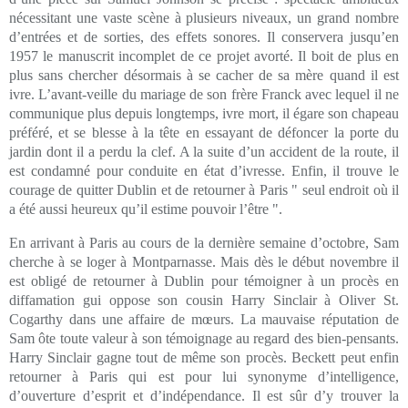
nécessitant une vaste scène à plusieurs niveaux, un grand nombre
d’entrées et de sorties, des effets sonores. Il conservera jusqu’en
1957 le manuscrit incomplet de ce projet avorté. Il boit de plus en
plus sans chercher désormais à se cacher de sa mère quand il est
ivre. L’avant-veille du mariage de son frère Franck avec lequel il ne
communique plus depuis longtemps, ivre mort, il égare son chapeau
préféré, et se blesse à la tête en essayant de défoncer la porte du
jardin dont il a perdu la clef. A la suite d’un accident de la route, il
est condamné pour conduite en état d’ivresse. Enfin, il trouve le
courage de quitter Dublin et de retourner à Paris " seul endroit où il
a été aussi heureux qu’il estime pouvoir l’être ".
En arrivant à Paris au cours de la dernière semaine d’octobre, Sam
cherche à se loger à Montparnasse. Mais dès le début novembre il
est obligé de retourner à Dublin pour témoigner à un procès en
diffamation gui oppose son cousin Harry Sinclair à Oliver St.
Cogarthy dans une affaire de mœurs. La mauvaise réputation de
Sam ôte toute valeur à son témoignage au regard des bien-pensants.
Harry Sinclair gagne tout de même son procès. Beckett peut enfin
retourner à Paris qui est pour lui synonyme d’intelligence,
d’ouverture d’esprit et d’indépendance. Il est sûr d’y trouver la