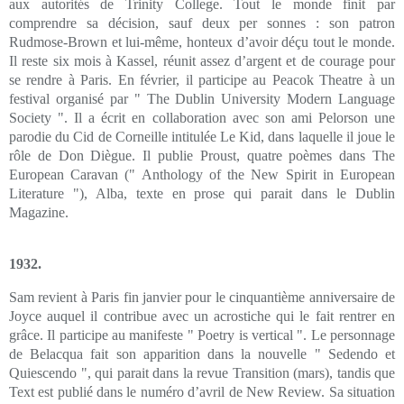
aux autorités de Trinity College. Tout le monde finit par
comprendre sa décision, sauf deux per sonnes : son patron
Rudmose-Brown et lui-même, honteux d’avoir déçu tout le monde.
Il reste six mois à Kassel, réunit assez d’argent et de courage pour
se rendre à Paris. En février, il participe au Peacok Theatre à un
festival organisé par " The Dublin University Modern Language
Society ". Il a écrit en collaboration avec son ami Pelorson une
parodie du Cid de Corneille intitulée Le Kid, dans laquelle il joue le
rôle de Don Diègue. Il publie Proust, quatre poèmes dans The
European Caravan (" Anthology of the New Spirit in European
Literature "), Alba, texte en prose qui parait dans le Dublin
Magazine.
1932.
Sam revient à Paris fin janvier pour le cinquantième anniversaire de
Joyce auquel il contribue avec un acrostiche qui le fait rentrer en
grâce. Il participe au manifeste " Poetry is vertical ". Le personnage
de Belacqua fait son apparition dans la nouvelle " Sedendo et
Quiescendo ", qui parait dans la revue Transition (mars), tandis que
Text est publié dans le numéro d’avril de New Review. Sa situation