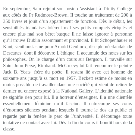
En septembre, Sam rejoint son poste d’assistant à Trinity College
aux côtés du Pr Rudmose-Brown. II touche un traitement de 200 à
350 livres et jouit d’un appartement de fonction. Dès le début, les
sensibilités irlandaises tolèrent mal ses petits complets étriqués et
encore plus mal son béret basque Il ne laisse ignorer à personne
qu’il trouve Dublin assommant et provincial. Il lit Schopenhauer et
Kant, s'enthousiasme pour Arnold Geulincx, disciple néerlandais de
Descartes, dont il découvre L'éthique. Il accumule des notes sur les
philosophes. On le charge d’un cours sur Bergson. Il travaille sur
Saint John Perse, Rimbaud. McGreevy lui fait rencontrer le peintre
Jack B. Yeats, frère du poète. Il restera lié avec cet homme de
soixante ans jusqu’à sa mort en 1957. Beckett estime de moins en
moins possible de travailler dans une société qui vient de retirer le
dernier nu encore exposé à la National Gallery. L’identité nationale
ne signifie rien pour lui. Il a horreur d’enseigner. Il a une clientèle
essentiellement féminine qu’il fascine. Il entrecoupe ses cours
d’énormes silences pendant lesquels il tourne le dos au public et
regarde par la fenêtre le parc de l’université. Il décourage toute
tentative de contact avec lui. Dès la fin du cours il bondit hors de la
classe.