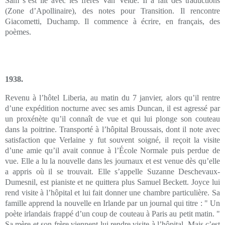
Sam s’est lié avec les frères Van Velde. Il a fait des traductions
(Zone d’Apollinaire), des notes pour Transition. Il rencontre
Giacometti, Duchamp. Il commence à écrire, en français, des
poèmes.
1938.
Revenu à l’hôtel Liberia, au matin du 7 janvier, alors qu’il rentre
d’une expédition nocturne avec ses amis Duncan, il est agressé par
un proxénète qu’il connaît de vue et qui lui plonge son couteau
dans la poitrine. Transporté à l’hôpital Broussais, dont il note avec
satisfaction que Verlaine y fut souvent soigné, il reçoit la visite
d’une amie qu’il avait connue à l’École Normale puis perdue de
vue. Elle a lu la nouvelle dans les journaux et est venue dès qu’elle
a appris où il se trouvait. Elle s’appelle Suzanne Deschevaux-
Dumesnil, est pianiste et ne quittera plus Samuel Beckett. Joyce lui
rend visite à l’hôpital et lui fait donner une chambre particulière. Sa
famille apprend la nouvelle en Irlande par un journal qui titre : " Un
poète irlandais frappé d’un coup de couteau à Paris au petit matin. "
Sa mère et son frère viennent lui rendre visite à l’hôpital. Mais c’est