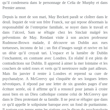
qu’il condensera dans le personnage de Celia de Murphy et dans
Premier amour.
Depuis la mort de son mari, May Beckett paraît se cloîtrer dans le
deuil. Inquiet de voir son frère Franck, sur qui repose désormais la
responsabilité de l’entreprise familiale, se noyer dans le travail et
dans l’alcool, Sam se réfugie chez les Sinclair malgré les
préventions de May. Rendant visite à son ancien professeur
Rudmose-Brown malade, il découvre un Dublin aux rues
tortueuses, inconnu de lui ; un flot d’images surgit et ravive en lui
un désir qu’il croyait tari. L’espace et la lumière de Dublin
l’enchantent, en contraste avec Londres. En réalité il est plein de
contradictions sur Dublin. Il apprend à aimer la mer lointaine et les
couchers de soleil roses et verts qu’il neretrouve nulle part ailleurs.
Mais fin janvier il rentre à Londres et reprend sa cure de
psychanalyse. A McGreevy qui s'inquiète de ses longues lettres
névrotiques, il répond par une lettre de six grandes pages d’une
écriture serrée, où il affirme qu’il a renoncé pour jamais à croire
aussi bien en un Dieu catholique comme celui de McGreevy que
dans le Dieu protestant de sa famille. Il ne peut se réfugier que dans
ce qu'il appelle le solipsisme baroque avec un fond de puritanisme.
Il partage son temps entre les stations sur le divan du psychanalyste