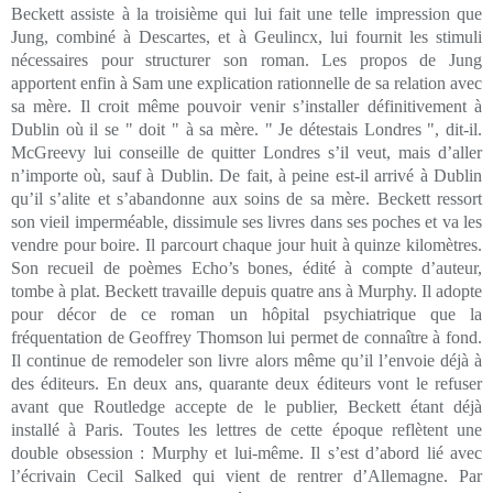
Beckett assiste à la troisième qui lui fait une telle impression que
Jung, combiné à Descartes, et à Geulincx, lui fournit les stimuli
nécessaires pour structurer son roman. Les propos de Jung
apportent enfin à Sam une explication rationnelle de sa relation avec
sa mère. Il croit même pouvoir venir s’installer définitivement à
Dublin où il se " doit " à sa mère. " Je détestais Londres ", dit-il.
McGreevy lui conseille de quitter Londres s’il veut, mais d’aller
n’importe où, sauf à Dublin. De fait, à peine est-il arrivé à Dublin
qu’il s’alite et s’abandonne aux soins de sa mère. Beckett ressort
son vieil imperméable, dissimule ses livres dans ses poches et va les
vendre pour boire. Il parcourt chaque jour huit à quinze kilomètres.
Son recueil de poèmes Echo’s bones, édité à compte d’auteur,
tombe à plat. Beckett travaille depuis quatre ans à Murphy. Il adopte
pour décor de ce roman un hôpital psychiatrique que la
fréquentation de Geoffrey Thomson lui permet de connaître à fond.
Il continue de remodeler son livre alors même qu’il l’envoie déjà à
des éditeurs. En deux ans, quarante deux éditeurs vont le refuser
avant que Routledge accepte de le publier, Beckett étant déjà
installé à Paris. Toutes les lettres de cette époque reflètent une
double obsession : Murphy et lui-même. Il s’est d’abord lié avec
l’écrivain Cecil Salked qui vient de rentrer d’Allemagne. Par