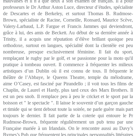
mauvaises et il n’a que deux à son examen de français. Il a pour
professeurs le Dr Arthur Aston Luce, directeur d’études, spécialiste
de Descartes et de Berkeley, et surtout Thomas B. Rudmose-
Brown, spécialiste de Racine, Corneille, Ronsard, Maurice Scève,
Valery-Larbaud, L.P. Fargue et Francis Jammes qui deviendront,
grâce à lui, des amis de Beckett. Au début de sa dernière année à
Trinity, il a acquis une réputation d’élève brillant quoique peu
orthodoxe, surtout en langues, spécialité dont la clientèle est peu
nombreuse, presque exclusivement féminine. Il fait du sport,
remplaçant le rugby par le golf, et se passionne pour la moto qu'il
pratique à tombeau ouvert. Il commence à fréquenter les milieux
artistiques d’un Dublin où il est connu de tous. Il fréquente le
théâtre de l’Abbaye, le Queens Theatre, temple du mélodrame,
aime O’Casey, est fasciné par Pirandello ; il voit tous les films de
Chaplin, de Laurel et Hardy, plus tard ceux des Marx Brothers. Il
est un peu snob. Il remplace peu à peu le cricket et le sport par la
boisson et " le spectacle ". Il laisse le souvenir d’un garçon gauche
et timide qui se tient debout toute la soirée, ne parle guère mais part
toujours le dernier. Il fait partie de la coterie qui entoure le Pr
Rudmose-Brown, fréquente régulièrement un pub tenu par une
Française mariée à un Irlandais. On le rencontre aussi au Davy’s
Byrnes’s Pub que fréquentent les principales personnalités littéraires