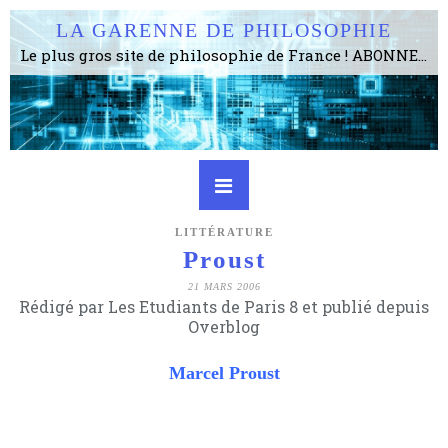
LA GARENNE DE PHILOSOPHIE
Le plus gros site de philosophie de France ! ABONNEZ-VOUS ! 4115 Articles, 1634 abonné·e·s, depuis 2006 . . . . . . . . 2 852 214 pages vues jusqu'à présent. Prestance et être apte à un plus grand nombre de choses.
LITTÉRATURE
Proust
21 MARS 2006
Rédigé par Les Etudiants de Paris 8 et publié depuis
Overblog
Marcel Proust