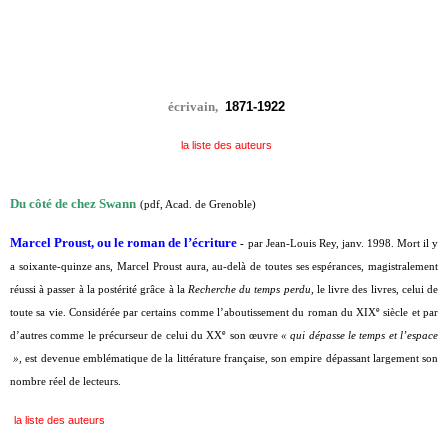
écrivain,
1871-1922
la liste des auteurs
Du côté de chez Swann
(pdf, Acad. de Grenoble)
Marcel Proust, ou le roman de l’écriture
-
par Jean-Louis Rey, janv. 1998.
Mort il y
a soixante-quinze ans, Marcel Proust aura, au-delà de toutes ses espérances, magistralement
réussi à passer à la postérité grâce à la
Recherche du temps perdu,
le livre des livres, celui de
e
toute sa vie. Considérée par certains comme l’aboutissement du roman du XIX
siècle et par
e
d’autres comme le précurseur de celui du XX
son œuvre
« qui dépasse le temps et l’espace
»,
est devenue emblématique de la littérature française, son empire dépassant largement son
nombre réel de lecteurs.
la liste des auteurs